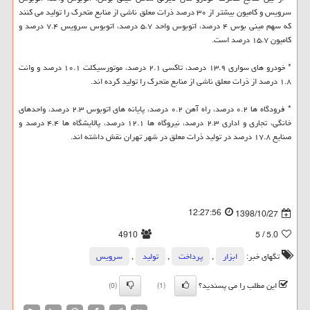
سرویس و كامیون بیشتر از ۳۰ درصد ذرات معلق ناشی از منابع متحرك را تولید می كنند
كه سهم مینی بوس ۴ درصد، اتوبوس واحد ۵.۷ درصد، اتوبوس سرویس ۷.۴ درصد و
كامیون ۱۵.۷ درصد است.
* خودرو های سواری ۱۳.۹ درصد، تاكسی ۲.۱ درصد، موتورسیكلت ۱۰.۱ درصد و وانت
۱.۸ درصد از ذرات معلق ناشی از منابع متحرك را تولید كرده اند.
* فرودگاه ها ۰.۲ درصد، راه آهن ۰.۲ درصد، پایانه های اتوبوس ۲.۳ درصد، واحدهای
خانگی، تجاری و اداری ۲.۳ درصد، نیروگاه ها ۱۲.۱ درصد، پالایشگاه ها ۴.۴ درصد و
صنایع ۱۷.۸ درصد در تولید ذرات معلق در شهر تهران نقش داشته اند.
12:27:56
1398/10/27
4910
/ 5
5.0
تگهای خبر:
ابزار
,
پرداخت
,
تولید
,
سرویس
این مطلب را می پسندید؟
(0)
(1)