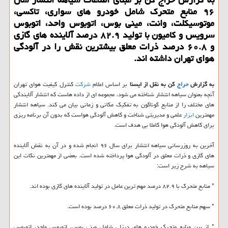
۹۶ منابع متحرك شامل خودرو های سواری، تاكسی،
موتوسیكلت، وانت، مینی بوس، اتوبوس واحد، اتوبوس
سرویس و كامیون با تولید ۸۲.۹ درصد آلاینده های گازی
و ۶۰.۸ درصد ذرات معلق بیشترین نقش را در آلودگی
هوای تهران داشته اند.
به گزارش
حراج
كن به نقل از ایسنا
بر اساس اعلام
شركت
كنترل كیفیت هوای تهران
آنچه بعنوان سیاهه انتشار شناخته می شود، مجموعه ای از داده هاست كه انتشار آلایندگی
های مختلف را از منابع گوناگون به تفكیك مكانی و زمانی بیان می كند. سیاهه انتشار
مهمترین
ابزار
علمی و مدیریتی شناخت و كاهش آلودگی هواست كه بدون آن برنامه ریزی
برای كاهش آلودگی هوا كاملا بی هدف است.
آخرین به روزرسانی سیاهه انتشار برای سال ۹۶ انجام شده و در آن به نقش آلاینده
های گازی و ذرات معلق در آلودگی هوا پرداخته شده است. بعضی از مهمترین نكات این
سیاهه به شرح زیر است:
* منابع متحرك با ۸۲.۹ درصد مهم ترین عامل در تولید آلاینده های گازی بوده اند.
* سهم منابع متحرك در تولید ذرات معلق ۶۰.۸ درصد بوده است.
* از بین منابع متحرك خودرو های دیزلی شامل مینی بوس، اتوبوس واحد، اتوبوس