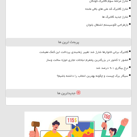
شارژ مرحله سوم کالابرگ کودکان
شارژ کالابرگ کد ملی های باقی مانده
شارژ جدید کالابرگ ها
بازطراحی اکوسیستم اشتغال بانوان
پربحث ترین ها
کالابرگ برخی خانوارها شارژ شد تغییر زمانبندی پرداخت این کمک معیشت
حضور ۷ کشور در بزرگترین پلتفرم تبادلات تجاری حوزه ساخت وساز
نرخ بیکاری ۹،۱ درصد شد
سیگار برگ چیست و چگونه بهترین انتخاب را داشته باشیم؟
جدیدترین ها