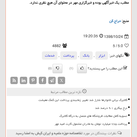
مطلب، یك خبرآگهی بوده و خبرگزاری مهر در محتوای آن هیچ نظری ندارد.
منبع:
حراج كن
19:20:35
1398/10/24
4882
/ 5
5.0
تگهای خبر:
ابزار
,
بانك
,
پرداخت
,
خدمات
این مطلب را می پسندید؟
(0)
(1)
X
تازه ترین مطالب مرتبط
کالابرگ برخی خانوارها شارژ شد تغییر زمانبندی پرداخت این کمک معیشت
نرخ بیکاری ۹،۱ درصد شد
تسویه کامل مطالبات فروشگاه های متصل به درگاه کالابرگ
پرداخت ۷۸۵ میلیارد تومان به مادران مشمول کارت امید مهر
نظرات بینندگان در مورد
تفاهمنامه حوزه علمیه و ایران كیش به امضا رسید