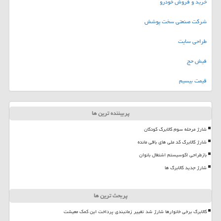
خرید و فروش خودرو
شرکت صنعتی سخت پوشش
طراحی سایت
فیش حج
قیمت بیسیم
پربیننده ترین ها
شارژ مرحله سوم کالابرگ کودکان
شارژ کالابرگ کد ملی های باقی مانده
بازطراحی اکوسیستم اشتغال بانوان
شارژ جدید کالابرگ ها
پربحث ترین ها
کالابرگ برخی خانوارها شارژ شد تغییر زمانبندی پرداخت این کمک معیشت