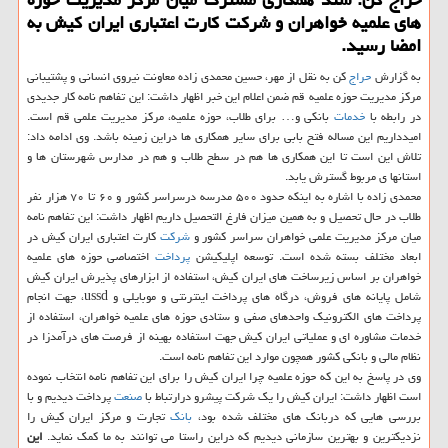
های علمیه خواهران و شركت كارت اعتباری ایران كیش به
امضا رسید.
به گزارش
حراج
كن به نقل از مهر، حسین محمدی زاده معاونت نیروی انسانی و پشتیبانی
مركز مدیریت حوزه علمیه قم ضمن اعلام این خبر اظهار داشت: این تفاهم نامه كار جدیدی
در رابطه با
خدمات
بانكی و… برای طلاب، حوزه علمیه، مركز مدیریت علمی قم است.
امیدداریم این مساله فتح بابی برای سایر همكاری ها دراین زمینه باشد. وی ادامه داد:
تلاش این است تا این همكاری ها هم در سطح طلاب و هم در مدارس شهرستان ها و
استانها ی مربوط گسترش یابد.
محمدی زاده با اشاره به اینكه حدود ۵۰۰ مدرسه درسراسر كشور و ۶۰ تا ۷۰ هزار نفر
طلاب در حال تحصیل و به همین میزان فارغ التحصیل داریم اظهار داشت: این تفاهم نامه
میان مركز مدیریت علمی خواهران سراسر كشور و
شركت
كارت اعتباری ایران كیش در
ابعاد مختلف بسته شده است. توسعه اپلیكیشن
پرداخت
اختصاصی حوزه های علمیه
خواهران بر اساس زیرساخت های ایران كیش، استفاده از ابزارهای پذیرش ایران كیش
شامل پایانه های فروش، درگاه های پرداخت اینترنتی و موبایلی و ussd، جهت انجام
پرداخت های الكترونیك واحدهای صفی و ستادی حوزه های علمیه خواهران، استفاده از
خدمات مشاوره ای و عملیاتی ایران كیش جهت استفاده بهینه از فرصت های درآمدزا در
نظام مالی و بانكی كشور همچون موارد این تفاهم نامه است.
وی در پاسخ به این كه حوزه علمیه چرا ایران كیش را برای این تفاهم نامه انتخاب نموده
است اظهار داشت: ایران كیش را یك شركت پیشرو درارتباط با
صنعت
پرداخت دیدیم و با
بررسی هایی كه دربانك های مختلف شده بود،
بانك
تجارت و مركز ایران كیش را
نزدیكترین و بهترین سازمانی دیدیم كه دراین راستا می توانند به ما كمك نماید.
این