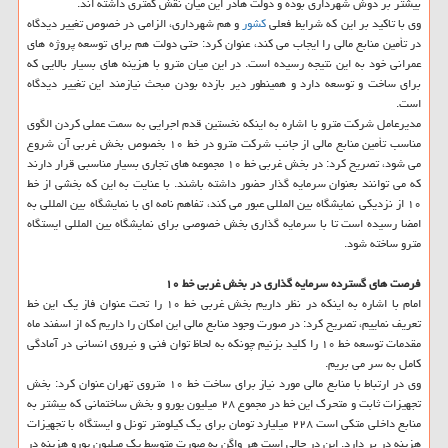
بیشتر بر دوش شهرداری بوده و دولت هادر این میان نقش كمتری داشته اند.
وی با تاكید بر این كه شرایط فعلی
كشور
و هم شهرداری، الزامی در خصوص تغییر دیدگاه
در تأمین منابع مالی را ایجاب می كند، عنوان كرد: حتی دولت هم برای توسعه پروژه های
عمرانی خود به این نتیجه رسیده است. در این میان مترو با هزینه های بسیار بالایی كه
برای ساخت و توسعه دارد و همینطور دیر بازده بودن مبحث نیازمند این تغییر دیدگاه
است.
مدیرعامل شركت مترو با اشاره به اینكه نخستین قدم اجرایی به سمت عملی كردن الگوی
مناسب تأمین منابع مالی از جانب شركت مترو در خط ۱۰ بخصوص بخش غربی آن شروع
می شود، تصریح كرد: در بخش غربی خط ۱۰ مجموعه های تجاری بسیار مناسبی قرار دارند
كه می توانند بعنوان سرمایه گذار حضور داشته باشند. با عنایت به این كه بخشی از خط
۱۰ از نزدیكی نمایشگاه بین المللی عبور می كند، تفاهم نامه ای با نمایشگاه بین المللی به
امضا رسیده است تا با سرمایه گذاری بخش خصوصی برای نمایشگاه بین المللی ایستگاه
مترو ساخته شود.
فرصت های گسترده سرمایه گذاری در بخش غربی خط ۱۰
امام با اشاره به اینكه در نظر داریم بخش غربی خط ۱۰ را تحت عنوان فاز یك این خط
تعریف نماییم، تصریح كرد: در صورت وجود منابع مالی این امكان را داریم كه از اسفند ماه
مقدمات توسعه خط ۱۰ را كلید بزنیم چونكه به لحاظ توان فنی و نیروی انسانی در آمادگی
كامل به سر می بریم.
وی در ارتباط با منابع مالی مورد نیاز برای ساخت خط ۱۰ متروی تهران عنوان كرد: بخش
تجهیزات ثابت و متحرك این خط در مجموع ۲۸ میلیون یورو و بخش ساختمانی كه بیشتر به
منابع داخلی متكی است ۲۲۸ میلیارد تومان برای یك كیلومتر تونل و ایستگاه با تجهیزات
هزینه در بر دارد. این در حالی است هر واگن به صورت متوسط یك میلیون یورو هزینه در