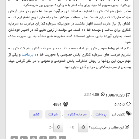
بر دارد؛ بدین مفهوم كه باید برای یك قطار با ۸ واگن ۸ میلیون یور هزینه كرد.
مدیر عامل شركت مترو با اشاره به اینكه این برآورد هزینه ها بدون در نظر گرفتن
هزینه های تملك برای قسمت هایی همانند هواكش ها و پله های خروج اضطراری كه به
فضای باز نیاز دارند است، اظهار داشت: در صورتیكه سرمایه گذاران مبادرت به سرمایه
گذاری برای ساخت و توسعه خط ۱۰ كنند، می توانند از زمین هایی كه در اختیار خودشان
است بعنوان آورده بدین منظور استفاده كنند تاهزینه های تملك به این صورت حذف
شود.
بنا براعلام روابط عمومی مترو، در ادامه سعید نایب مدیر سرمایه گذاری شركت مترو به
تشریح فرصت های سرمایه گذاری بخش خصوصی با محوریت خط ۱۰
پرداخت
و یكی از
مهم ترین این روشها را روش مشاركت بخش خصوصی و عمومی با در نظر گرفتن طیف
وسیعی از سرمایه گذاران خرد و كلان عنوان نمود.
22:14:06
1398/10/23
4991
/ 5
5.0
تگهای خبر:
پرداخت
,
سرمایه گذاری
,
شركت
,
كشور
این مطلب را می پسندید؟
(0)
(1)