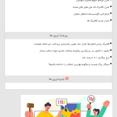
شارژ مرحله سوم کالابرگ کودکان
شارژ کالابرگ کد ملی های باقی مانده
بازطراحی اکوسیستم اشتغال بانوان
شارژ جدید کالابرگ ها
پربحث ترین ها
کالابرگ برخی خانوارها شارژ شد تغییر زمانبندی پرداخت این کمک معیشت
حضور ۷ کشور در بزرگترین پلتفرم تبادلات تجاری حوزه ساخت وساز
نرخ بیکاری ۹،۱ درصد شد
سیگار برگ چیست و چگونه بهترین انتخاب را داشته باشیم؟
جدیدترین ها