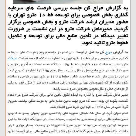
به گزارش حراج كن جلسه بررسی فرصت های سرمایه
گذاری بخش خصوصی برای توسعه خط ۱۰ مترو تهران با
حضور مدیران ارشد شركت مترو و بخش خصوصی برگزار
گردید. مدیرعامل شركت مترو در این نشست بر ضرورت
تغییر دیدگاه در تأمین منابع مالی برای توسعه و تكمیل
خطوط مترو تاكید نمود.
به گزارش
حراج
كن به نقل از ایسنا
، علی امام در جلسه بررسی فرصت های سرمایه
گذاری بخش خصوصی برای خط ۱۰ مترو تهران با اشاره به اینكه ۴ دهه فعالیت
شركت
مترو منجر به ساخت ۲۲۰ كیلومتر خط با ۱۲۵ ایستگاه شده است؛ به آخرین بازبینی
صورت گرفته در طرح جامع حمل و نقل ریلی در سال های ۹۵ تا ۹۷ اشاره و تصریح كرد:
در این بازبینی مقرر شد ۴ خط جدید شامل خطوط ۸ تا ۱۱ در شهر تهران طراحی و ساخته
شود بگونه ای كه شهروندان تهرانی بتوانند با طی مسافت ۸۰۰ متر از منزل خود به یكی
از مودهای حمل و نقل عمومی بخصوص مترو دست یابند.
مدیر عامل شركت مترو با اشاره به اینكه الگوی تأمین مالی برای شركت مترو در۴ دهه
گذشته بگونه ای بوده است كه مترو جهت تأمین منابع مالی به دولت متكی نباشد، تصریح
كرد: حتی در سال ۱۳۶۵ با قید این شرط مترو افتتاح شد.
امام عنوان كرد: از سال ۸۵ تابحال مصوبه های بالادستی خوبی بعنوان پشتوانه قانونی
تأمین منابع مالی برای توسعه مترو به تصویب رسیده است. در صورتیكه دولت ها به این
مجموعه قوانین پایبند می بودند امروز مترو كلانشهرها در وضعیت بسیار بهتری قرار
داشت. متاسفانه از سال های گذشته تابحال فشار تأمین منابع مالی برای توسعه مترو