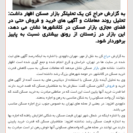
به گزارش حراج كن یك تحلیلگر بازار مسكن اظهار داشت:
تحلیل روند معاملات و آگهی های خرید و فروش حتی در
فضای مجازی بازار مسكن در كلانشهرها نشان می دهد،
این بازار در زمستان از رونق بیشتری نسبت به پاییز
برخوردار شود.
به گزارش
حراج
كن به نقل از مهر، مهران داوودی با اشاره به اینكه رصد آگهی های ثبت
شده در سایت ها در تهران، خراسان و كرج انجام شده و جمع آوری شده است اظهار
داشت: نشانه های
بازار
مسكن نشان میدهد كه معاملات مسكن به سبب كاهش قدرت
خرید مسكن در كلانشهر، در حومه شهرهای بزرگ رشد داشته است.
وی به تحلیل آینده بازار مسكن با استفاده از دیتابیس های به دست آمده از آگهی های
خرید و
فروش
آنلاین مسكن، گفت: سفارش ما به متقاضیان مسكن كه قصد خرید دارند
اما قدرت خرید آنها پایین است این است كه در مناطقی مبادرت به خرید مسكن كنند كه
بتوانند آن واحد مسكونی را به شكل مناسبی به رهن و اجاره بدهند.
داوودی افزود: در بعضی از محله های تهران به خصوص جنوب نرخ اجاره مسكن مناسب
می باشد.
وی با اشاره اینكه در شمال شهر تهران قیمت مسكن به شكلی افزایش یافته كه اجاره بها
به اندازه قیمت مسكن رشد نداشته افزود: متقاضیان مسكن كه قدرت خرید پایینی
دارند می توانند در محله هایی كه واحدهای مسكونی آنها خوش رهن تر است مبادرت به