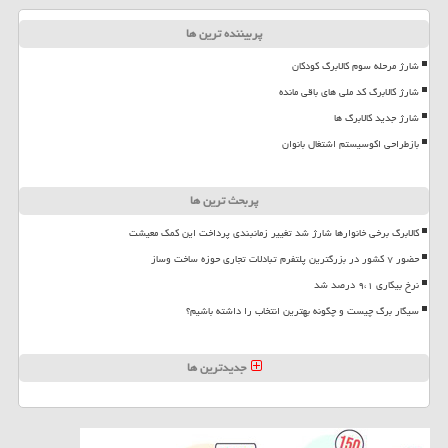
پربیننده ترین ها
شارژ مرحله سوم کالابرگ کودکان
شارژ کالابرگ کد ملی های باقی مانده
شارژ جدید کالابرگ ها
بازطراحی اکوسیستم اشتغال بانوان
پربحث ترین ها
کالابرگ برخی خانوارها شارژ شد تغییر زمانبندی پرداخت این کمک معیشت
حضور ۷ کشور در بزرگترین پلتفرم تبادلات تجاری حوزه ساخت وساز
نرخ بیکاری ۹،۱ درصد شد
سیگار برگ چیست و چگونه بهترین انتخاب را داشته باشیم؟
جدیدترین ها