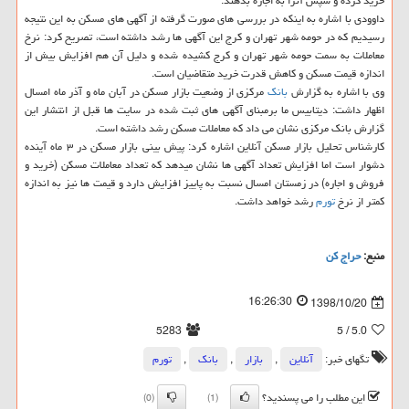
خرید كرده و سپس آنرا به اجاره بدهند.
داوودی با اشاره به اینكه در بررسی های صورت گرفته از آگهی های مسكن به این نتیجه
رسیدیم كه در حومه شهر تهران و كرج این آگهی ها رشد داشته است، تصریح كرد: نرخ
معاملات به سمت حومه شهر تهران و كرج كشیده شده و دلیل آن هم افزایش بیش از
اندازه قیمت مسكن و كاهش قدرت خرید متقاضیان است.
وی با اشاره به گزارش
بانك
مركزی از وضعیت بازار مسكن در آبان ماه و آذر ماه امسال
اظهار داشت: دیتابیس ما برمبنای آگهی های ثبت شده در سایت ها قبل از انتشار این
گزارش بانك مركزی نشان می داد كه معاملات مسكن رشد داشته است.
كارشناس تحلیل بازار مسكن آنلاین اشاره كرد: پیش بینی بازار مسكن در ۳ ماه آینده
دشوار است اما افزایش تعداد آگهی ها نشان میدهد كه تعداد معاملات مسكن (خرید و
فروش و اجاره) در زمستان امسال نسبت به پاییز افزایش دارد و قیمت ها نیز به اندازه
كمتر از نرخ
تورم
رشد خواهد داشت.
منبع:
حراج كن
16:26:30
1398/10/20
5283
/ 5
5.0
تگهای خبر:
آنلاین
,
بازار
,
بانك
,
تورم
این مطلب را می پسندید؟
(0)
(1)