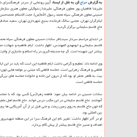
به گزارش
حراج
كن به نقل از ایسنا،
آیین رونمایی از سردر فرهنگسرای شه
علیرضا فاطمیان پور معاون فرهنگی، علیرضا زندوكیلی معاون هنری سازم
حسینی معاون فرهنگی سپاه محمد رسول الله(ص)، حجت الاسلام محمدحسن اخت
حاج قاسم سلیمانی برگزار گردید.
در ابتدای مراسم سردار سیدباقر سادات حسینی معاون فرهنگی سپاه مح
قاسم سلیمانی و ابومهدی المهندس، اظهار داشت: ایام فاطمیه و شهادت 
بیشتر این شهیده است. گر چه صدیقه كبری در راه اسلام و جانبازی از ولا
وی ادامه داد: تعظیم و گرامی داشت ایام فاطمیه این است كه باید در این 
فاطمی و فرهنگ زهرایی است. حماسه فاطمی كه مبتنی بر مولفه هایی چون؛
بیت به ظاهر محقر او بود كه از درون این خانه و خانواده حماسه های بز
حماسه فاطمی است.
سادات حسینی در ادامه بیان نمود: فاطمه زهرا(س) كسی بود كه با حماسه
آموختند. حاج قاسم سلیمانی در این مكتب درس خواند. حاج قاسم اهل علم، ت
كه خون حاج قاسم به روی زمین ریخت و حتی قبل تر از آن آمریكایی ها بیچا
بین المللی بود.
او در آخر اظهار داشت: تغییر نام این فرهنگ سرا در این منطقه شهیدپرور 
اهداف و مسیر حاج قاسم بیشتر از پیش گام بردارد.
در ادامه مراسم حجت الاسلام محمدحسن اختری رئیس شورایعالی مجمع جهانی