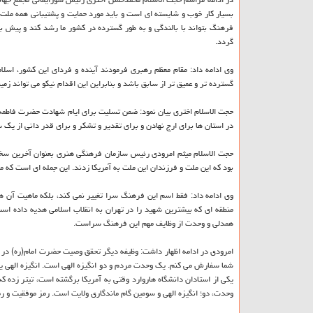
بسیار كار خوب و شایسته ای است و باید مورد حمایت و پشتیبانی همه ملت
فرهنگ بتواند با بالندگی و به طور گسترده در كشور ما رشد كند و پیش برود
گردد.
وی ادامه داد: مقام معظم رهبری فرمودند آینده و فردای این كشور، اسلام 
گسترده تر و عمیق تر از سابق باشد و بنابراین این اقدام نیكو می تواند زم
حجت الاسلام اختری بیان نمود: ضمن تسلیت برای ایام شهادت حضرت فاطمه 
در استان ها برای ارج نهادن و برای تقدیر و تشكر و برای قدر دانی از ی
حجت الاسلام میثم امرودی رئیس سازمان فرهنگی هنری بعنوان آخرین سخن
بود كه این ملت و فرزندان این ملت به آمریكا زدند. این جمله ای است كه م
وی ادامه داد: فقط اسم این فرهنگ سرا تغییر نمی كند، بلكه ماهیت آن ه
منطقه ای كه بیشترین شهید را در تهران به انقلاب اسلامی هدیه داده ا
همدلی و وحدت از وظایف مهم این فرهنگ سراست.
امرودی در ادامه اظهار داشت: وظیفه دیگر تحقق وصیت حضرت امام(ره) در ا
شما سفارش می كنم. یك وحدت مردم و دو انگیزه الهی است. انگیزه الهی یعن
یكی از استادان دانشگاه هاروارد وقتی به آمریكا برگشته است، تیتر زده 
وحدت، دو؛ انگیزه الهی و سومین گام ماندگاری ولایت است. رمز موفقیت و 