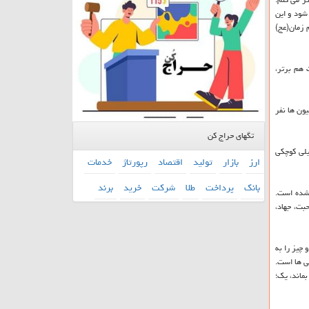
شود و این
م زمان(عج)
 هم برتر،
ون ها نفر
تگهای حراج کن
یلی كوچكی
ارز
بازار
تولید
اقتصاد
رپورتاژ
خدمات
بانك
پرداخت
طلا
شركت
خرید
برند
 شده است.
بت، جهاد،
چیز را به
ی ها است.
ماند، یك؛