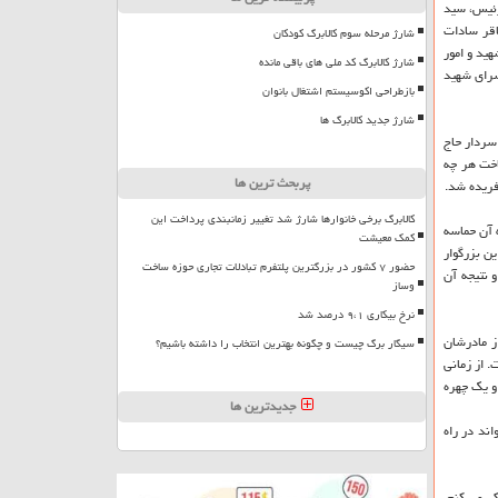
رئیس، سید
اقر سادات
شارژ مرحله سوم کالابرگ کودکان
ید و امور
شارژ کالابرگ کد ملی های باقی مانده
انواده شهدای مدافع حرم امروز چهارشنبه ۱۸ دی در فرهنگ سرای شهید
بازطراحی اکوسیستم اشتغال بانوان
شارژ جدید کالابرگ ها
سردار حاج
اخت هر چه
پربحث ترین ها
فریده شد.
کالابرگ برخی خانوارها شارژ شد تغییر زمانبندی پرداخت این
 آن حماسه
کمک معیشت
ن بزرگوار
حضور ۷ کشور در بزرگترین پلتفرم تبادلات تجاری حوزه ساخت
 نتیجه آن
وساز
نرخ بیکاری ۹،۱ درصد شد
ز مادرشان
سیگار برگ چیست و چگونه بهترین انتخاب را داشته باشیم؟
 از زمانی
و یك چهره
جدیدترین ها
ند در راه
ر می كنم.