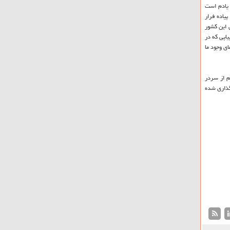
 یادم است
پیاده فرار
 این كشور
اپی كه در
ی وجود ما
م از سردر
گذاری شده