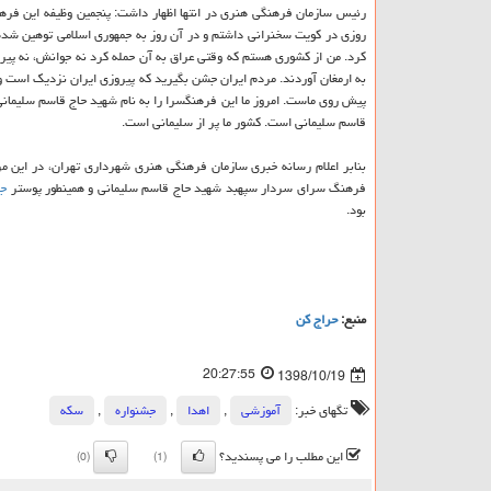
رئیس سازمان فرهنگی هنری در انتها اظهار داشت: پنجمین وظیفه این فرهن
روزی در كویت سخنرانی داشتم و در آن روز به جمهوری اسلامی توهین شده بود
كرد. من از كشوری هستم كه وقتی عراق به آن حمله كرد نه جوانش، نه پیر
به ارمغان آوردند. مردم ایران جشن بگیرید كه پیروزی ایران نزدیك است و 
پیش روی ماست. امروز ما این فرهنگسرا را به نام شهید حاج قاسم سلیمانی 
قاسم سلیمانی است. كشور ما پر از سلیمانی است.
بنابر اعلام رسانه خبری سازمان فرهنگی هنری شهرداری تهران، در این م
فرهنگ سرای سردار سپهبد شهید حاج قاسم سلیمانی و همینطور پوستر
جش
بود.
منبع:
حراج كن
20:27:55
1398/10/19
تگهای خبر:
آموزشی
,
اهدا
,
جشنواره
,
سكه
این مطلب را می پسندید؟
(0)
(1)