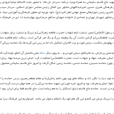
ید حاج قاسم سلیمانی به همراه ویژه برنامه «سردار دل ها» با حضور حجت الاسلام میثم امرودی 
ان فرهنگی هنری، حسین امیرعبداللهیان مشاور بین الملل رئیس مجلس شورای اسلامی، سردار سیدب
ری رئیس شورایعالی مجمع جهانی اهل البیت(ع)، داود نورچه ای معاون فرهنگی و آموزشی بنیاد شه
ایثارگران تهران، مجتبی سالك فرمانده بسیج شهرداری تهران، سعید صادقی مشاور شهردار تهران و تعدادی از خ
مد رسول الله(ص) ضمن تسلیت ایام شهادت حضرت فاطمه زهرا(س) و تبریك و تسلیت برای شهادت 
حضرت فاطمه(س) و گرامی داشت آن یك وظیفه بزرگ و یك امر قرآنی است. رسالت ایام فاطمیه شن
یت، پهلویش شكست، سیلی خورد و بیت الاحزان تشكیل داد اما در پس این گریه ها یك حماسه بزرگی آ
ایام ضمن پردازش به ماجراهای سیلی خوردن و... به روی دیگر
سكه
یعنی ماحصل آن اتفاق توجه كرد كه
 ایمان، معرفت، جهاد و شهادت است. حضرت فاطمه(س) مجاهدت كرد. اصلی ترین عرصه جهاد برای ای
رگی چون؛ حماسه حسینی، حماسه حسنی، حماسه زینبی شكل گرفت و امروز حاج قاسم سلیمانی محصول و
 خود دنیا را تكان داد و سلاله های وی چون امام راحل(ره) و مقام معظم رهبری درس حماسه را ا
قوا، ایمان و معرفت بود و امروز ثمره خون این شهید حماسه بزرگی را در همه جهان درست كرده است.
ره تر شدند. حماسه حاج قاسم دنیای استكبار را به هم ریخته است. حاج قاسم فقط برای ایران نبود ا
را تبریك عرض می كنم و این كار هم خود یك انتقام دشوار می باشد. امیدواریم این فرهنگ سرا بتوا
 اهل البیت(ع) اظهار داشت: برای نامگذاری این فرهنگ سرا به نام سردار حاج قاسم سلیمانی تشك