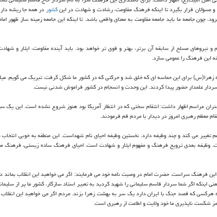
 و مسؤلان قرار بگیرد تا اینكه فرهنگ مقاومت، رشادت و شهادت در این
كشور
در همه جا ریشه دار 
، چون جامعه ما باید جامعه مقاومت به معنای واقعی باشد. تا اینكه این جامعه زمینه ساز ظهور اما
و نیروهای مسلح از سابقه آن برتر، بهتر و قوی تر خواهد بود. باید آینده مقاومت، ایثار و شهادت
ینه این فرهنگ را عمومی سازد.
زهرا(س) برای این حماسه ای كه خلق شد و حركتی كه در كشور ما شكل گرفت، تبریك می گویم. میلی
ك سردار علمدار حضور پیدا كردند. این وحدت و انسجام در كشور فراموش شدنی نیست.
ران مراسم اظهار داشت: انتقام سختی كه در انتظار آمریكا بود هنوز شروع نشده است. این یك س
قام معظم رهبری امروز در دیدار با مردم قم فرمودند.
م تغییر می كند و چند وظیفه دارد. نخستین وظیفه احیای نام شهداست. این منطقه به خوبی انتخاب
ست. وظیفه بعدی ترویج فرهنگ و مفهوم ایثار و شهادت است. احیای فرهنگ ساده زیستی، فرهنگ مح
ین فرهنگ سراست. حضرت امام در وصیت نامه خود می فرمایند: اگر می خواهید این انقلاب بماند دو 
ی اینكه اگر شما سردار قاسم سلیمانی را شهید كردید به تعبیر استاد سازگار، كشور ما پر از سلیمان
كه هركسی كه قصد جنگ با ایران دارد یك سر به بهشت زهرا بزند. مردم اگر می خواهید این انقلاب ب
رمز شكست ناپذیری ما خود ولایت و اطاعت از رهبری است.