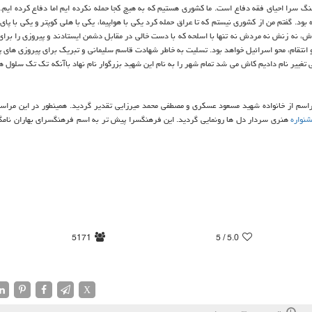
گ سرا احیای فقه دفاع است. ما كشوری هستیم كه به هیچ كجا حمله نكرده ایم اما دفاع كرده ایم.
. گفتم من از كشوری نیستم كه تا عراق حمله كرد یكی با هواپیما، یكی با هلی كوپتر و یكی با پای 
ش، نه زنش نه مردش نه تنها با اسلحه كه با دست خالی در مقابل دشمن ایستادند و پیروزی را برای
انتقام، محو اسرائیل خواهد بود. تسلیت به خاطر شهادت قاسم سلیمانی و تبریك برای پیروزی های پی
تغییر نام دادیم كاش می شد تمام شهر را به نام این شهید بزرگوار نام نهاد باآنكه تك تك سلول ها
راسم از خانواده شهید مسعود عسكری و مصطفی محمد میرزایی تقدیر گردید. همینطور در این مراس
نواره
هنری سردار دل ها رونمایی گردید. این فرهنگسرا پیش تر به اسم فرهنگسرای بهاران نام
5171
/ 5
5.0
X