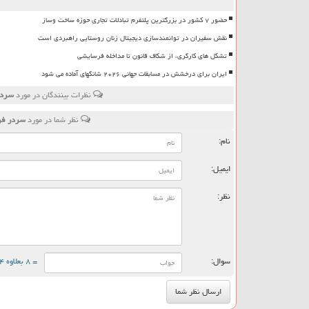
حضور ۷ کشور در بزرگترین پلتفرم تبادلات تجاری حوزه ساخت وساز
نقش سفیران در توانمندسازی دیجیتال زنان روستایی راهبردی است
تشکل های کارگری، از شکاف قانون تا مداخله فرسایشی
ایران برای درخشش در مسابقات جهانی ۲۰۲۶ شانگهای آماده می شود
نظرات بینندگان در مورد
سردر
نظر شما در مورد
سردر فر
نام:
ایمیل:
نظر:
سوال:
= ۸ بعلاوه ۴