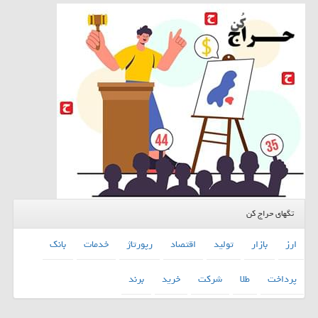
تگهای حراج کن
ارز
بازار
تولید
اقتصاد
رپورتاژ
خدمات
بانك
پرداخت
طلا
شركت
خرید
برند