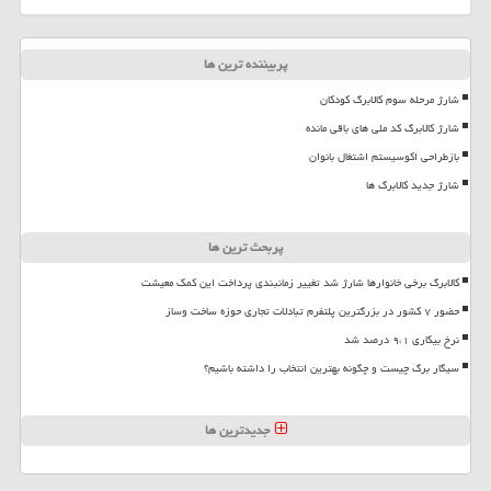
پربیننده ترین ها
شارژ مرحله سوم کالابرگ کودکان
شارژ کالابرگ کد ملی های باقی مانده
بازطراحی اکوسیستم اشتغال بانوان
شارژ جدید کالابرگ ها
پربحث ترین ها
کالابرگ برخی خانوارها شارژ شد تغییر زمانبندی پرداخت این کمک معیشت
حضور ۷ کشور در بزرگترین پلتفرم تبادلات تجاری حوزه ساخت وساز
نرخ بیکاری ۹،۱ درصد شد
سیگار برگ چیست و چگونه بهترین انتخاب را داشته باشیم؟
جدیدترین ها