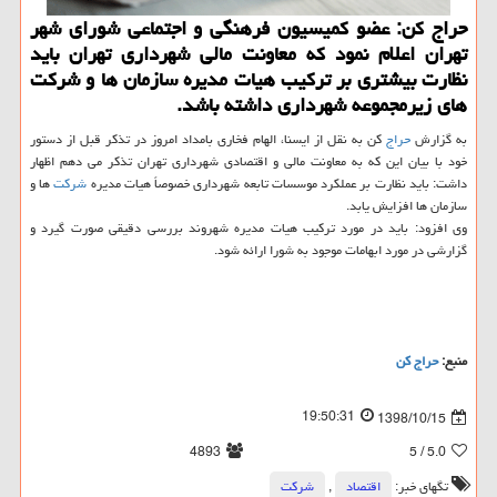
حراج كن: عضو كمیسیون فرهنگی و اجتماعی شورای شهر
تهران اعلام نمود كه معاونت مالی شهرداری تهران باید
نظارت بیشتری بر تركیب هیات مدیره سازمان ها و شركت
های زیرمجموعه شهرداری داشته باشد.
به گزارش
حراج
كن به نقل از ایسنا، الهام فخاری بامداد امروز در تذكر قبل از دستور
خود با بیان این كه به معاونت مالی و اقتصادی شهرداری تهران تذكر می دهم اظهار
داشت: باید نظارت بر عملكرد موسسات تابعه شهرداری خصوصاً هیات مدیره
شركت
ها و
سازمان ها افزایش یابد.
وی افزود: باید در مورد تركیب هیات مدیره شهروند بررسی دقیقی صورت گیرد و
گزارشی در مورد ابهامات موجود به شورا ارائه شود.
منبع:
حراج كن
19:50:31
1398/10/15
4893
/ 5
5.0
تگهای خبر:
اقتصاد
,
شركت