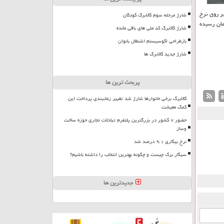
لار بر روی نرخ
شارژ مرحله سوم کالابرگ کودکان
سیده است. قیمت خرید هر اسكناس دلار در صرافی های بانكی نیز به ۱۳۲۸۰ تومان رسیده
شارژ کالابرگ کد ملی های باقی مانده
بازطراحی اکوسیستم اشتغال بانوان
شارژ جدید کالابرگ ها
پربحث ترین ها
کالابرگ برخی خانوارها شارژ شد تغییر زمانبندی پرداخت این
کمک معیشت
حضور ۷ کشور در بزرگترین پلتفرم تبادلات تجاری حوزه ساخت
وساز
نرخ بیکاری ۹،۱ درصد شد
سیگار برگ چیست و چگونه بهترین انتخاب را داشته باشیم؟
جدیدترین ها