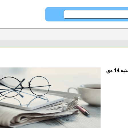
حراج كن: قیمت هر اسكناس دلار آمریكا، امروز شنبه 14 دی