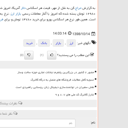
به گزارش
حراج
كن به نقل از مهر، قیمت هر اسكناس
دلار
۱۲۹۸۰ تومان بسته شده كه امروز با آغاز معاملات رسمی
بازار
ارز
است. همین طور نرخ هر اسكناس یورو برای خرید ۱۴۷۸۰ تومان و برای
فر
14:03:14
1398/10/14
تگهای خبر:
ارز
,
بازار
,
بانك
,
خرید
این مطلب را می پسندید؟
(0)
(1)
حضور ۷ کشور در بزرگترین پلتفرم تبادلات تجاری حوزه ساخت وساز
تسویه کامل مطالبات فروشگاه های متصل به درگاه کالابرگ
نقش سفیران در توانمندسازی دیجیتال زنان روستایی راهبردی است
شارژ کالابرگ کد ملی های ۷، ۸ و ۹
نظرات بینندگا
نظر شما د
نام: