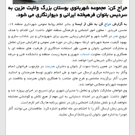
حراج كن: مجموعه شهربانوی بوستان بزرگ ولایت مزین به
سردیس بانوان فرهیخته ایرانی و دیوارنگاری می شود.
به گزارش
حراج
كن به نقل از ایسنا
و بنابر اعلام روابط عمومی شهرداری منطقه ۱۹،
محسن فریدی - معاون امور اجتماعی و فرهنگی منطقه اظهار داشت: این اقدام با هدف
ترویج
هنر
در كالبد شهر و افزایش زیبایی بصری برای شهروندان و نیز شاداب سازی و
بهبود كیفیت محیط شهربانو، ارتقاء سهم زنان در حوزه هنر عمومی و افزایش میزان تعامل
و مشاركت اجتماعی بانوان و همین طور استفاده حداكثری از ظرفیت های منطقه ای با
همكاری و مشاركت معاونت
خدمات
شهری و محیط زیست منطقه و دانشكده فنی و حرفه
ای دختران دكتر شریعتی اجرا خواهد شد.
وی افزود: در همین راستا دعوت از بانوان و دختران
هنرمند
در چارچوب فراخوان انجام
وآثار به دبیرخانه مركزی ارسال می شود و طی انجام داوری توسط هنرمندان و اساتید
مجرب آثار برگزیده مشخص و طرح های منتخب با همكاری بانوان هنرمند و علاقمند در
مجموعه شهربانو منعكس خواهد شد.
وی خواهان مشاركت بانوان و تعامل با مدیران شهری برای تسریع در اجرای پروژه شد و
اظهار داشت: شهرداری در امتداد دستیابی به این مهم از هیچ تلاش و كوششی مضایقه
نخواهد كرد و نقش مشاركت اجتماعی زنان در تحقق برنامه ها یك امر لازم است.
فریدی زمان ارسال آثار را تا اختتام دی ماه اعلام و اشاره كرد: علاقمندان می توانند آثار
خودرا به اداره امور بانوان (دبیرخانه) ارسال نمایند.