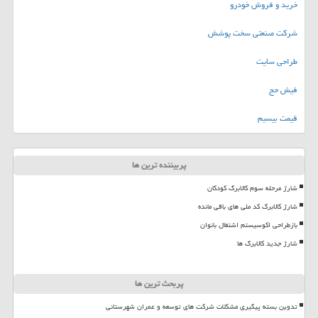
خرید و فروش خودرو
شرکت صنعتی سخت پوشش
طراحی سایت
فیش حج
قیمت بیسیم
پربیننده ترین ها
شارژ مرحله سوم کالابرگ کودکان
شارژ کالابرگ کد ملی های باقی مانده
بازطراحی اکوسیستم اشتغال بانوان
شارژ جدید کالابرگ ها
پربحث ترین ها
تدوین بسته پیگیری مشکلات شرکت های توسعه و عمران شهرستانی