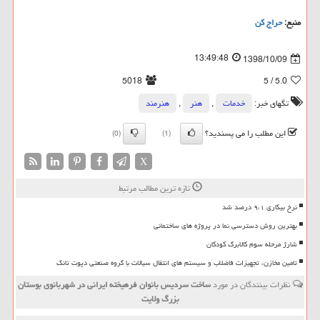
منبع:
حراج كن
13:49:48
1398/10/09
5018
/ 5
5.0
تگهای خبر:
خدمات
,
هنر
,
هنرمند
این مطلب را می پسندید؟
(0)
(1)
X
تازه ترین مطالب مرتبط
نرخ بیکاری ۹،۱ درصد شد
بهترین روش دسترسی نما در پروژه های ساختمانی
شارژ مرحله سوم کالابرگ کودکان
تامین مخازن، تجهیزات فاضلاب و سیستم های انتقال سیالات با گروه صنعتی دپوت تانک
نظرات بینندگان در مورد
ساخت سردیس بانوان فرهیخته ایرانی در شهربانوی بوستان
بزرگ ولایت