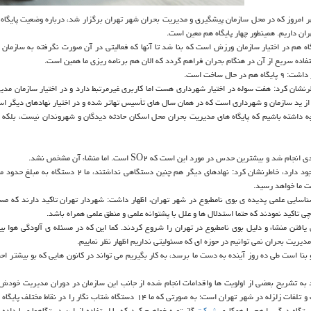
مروز كه در محل سازمان پیشگیری و مدیریت بحران شهر تهران برگزار شد، درباره وضعیت پایگاه ه
ه داد:: از مجموع ۸۰ پایگاه پشتیبانی مدیریت بحران ناحیه، ۵۴ پایگاه هم در اختیار سازمان ورزش است كه بنا شد تا آنها كه فعالیتی در آن صورت نگرفته به س
فاده سریع از آن در هنگام بحران فراهم گردد كه الان هم برنامه ریزی ما همین است.
رنشان كرد: هفت سوله در اختیار شهرداری هست اما كاربری غیرمرتبط دارد و در اختیار سازمان مدی
ز ید سازمان و شهرداری است كه در همان سال های تأسیس تهاتر شده و در اختیار نهادهای دیگر ا
ه داشته باشیم كه پایگاه های مدیریت بحران محل اسكان حادثه دیدگان و شهروندان نیست، بلكه
ترین حدس در مورد این است كه SO۲ است. اما منشاء آن مشخص نشد.
اسایی علمی پدیده ی بوی نامطبوع در شهر تهران، اظهار داشت: شهردار تهران تاكید دارند كه مس
تاكید نمودند كه حتما استدلال ها و علل با پشتوانه علمی و منطق علمی همراه باشد.
یریت بحران نمی توانیم در حوزه ای كه مسئولیتی نداریم اظهار نظر نماییم.
 بنا است طی ده روز آینده به دست ما برسد، به كار بگیریم می تواند در كانون هایی كه بو بیشتر 
به تشریح بعضی از اولویت ها واقدامات انجام شده از جانب این سازمان در دوران مدیریت خود
اظهار داشت: یكی از اولویت های ما راه اندازی سامانه تخمین سریع خسارات و تلفات زلزله در شهر تهران است؛ به صورتی كه ما ۱۴ دستگاه شتاب نگار
شركت
گاز تهیه خواهیم كرد كه با استفاده از این دستگاهها و با داده 