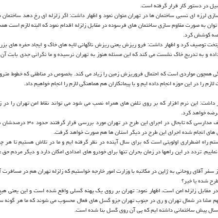
سیل در دستور كار قرار گرفته است.
ی لرزه ای نسبی ساختمان ها در تهران عنوان نمود و اظهار داشت: اگر زلزله ای رخ دهد ساختمان ه
 توان به صورت مقاوم سازی ساختمان های فرسوده در مقابل زلزله اقدام نمود كه البته لازم است همه
رصه كوشش كرد.
خت توصیف كرد و اظهار داشت: فرو ریزش یعنی ریزش ناگهانی لایه های خاك و ایجاد حفره های بز
ده و به تدریج خاك نشست می كند كه این مسئله هنوز به تهران نرسیده و ما نگرانی جدی بابت آن ند
گی همچون مواردی است كه احتمال فروریزش زمین را زیاد می كند. بخصوص در مناطقی كه خطوط مترو ا
لازم را در این حوزه انجام داده ایم و با پیمانكاران هم هماهنگی لازم را انجام خواهیم داد.
ر داشت: این نرم افزار كه بر روی تلفن های همراه نصب می شود می تواند نقاط امن تهران را در ز
عرضه خواهد كرد.
كرمی محمدی با اشاره به اجرای طرح مدرسه آماده هم اظهار داشت: از نصف مدارسی كه تابحال در
تم راه اضطراری اولویتی است كه برای سال آینده در نظر گرفته ایم و ما در تلاش هستیم تا هر چه
ماییم. تردد در این راهها در زمان بحران تنها برای خودرو های امدادی امكان دارد و دیگر مردم حق عب
 سفر آقای روحانی به ژاپن در مكاتبه با وزارت امور خارجه خواستیم كه زلزله تهران هم در مسافرت 
طرح شده یا خیر؟
مقابل زلزله امن است، اظهار نمود: تهران بر روی یك پهنه گسلی واقع شده است و این یعنی هیچ
مهم مشا در شمال تهران و ری در جنوب تهران جزو گسل های فعال محسوب می شوند كه ما هر گونه س