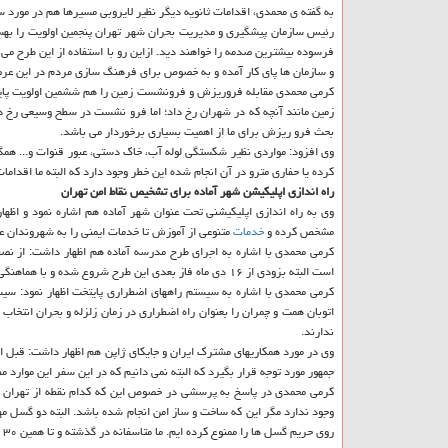
به گفته ی محمدی، اقدامات ثانویه دیگر نظیر لایروبی مسیرها هم در مورد 
رئیس سازمان پیشگیری و مدیریت بحران شهر تهران پنجمین اولویت را بهساز
فرسوده بیشترین صدمه را خواهند دید. ازاین رو با استفاده از این طرح می
و سازمان ها پای كار آمده و به خصوص برای فرهنگ سازی مردم در این ع
كرمی محمدی مقابله فروریزش و فرونشست زمین را هم ششمین اولویت پایت
زمین مانند آنچه كه در شهران رخ داد؛ اما فرو نشست در سطح وسیعی رخ دا
بحث فرو ریزش برای ما از اهمیت بسیاری برخوردار می باشد.
وی افزود: مواردی نظیر شكستگی لوله آب، خاك دستی، عبور قنوات و... هم
كرده یا حفاری مترو در آن انجام شده این خطر وجود دارد كه البته ما اقدامات 
راه اندازی اپلیكیشن شهر آماده برای تشخیص نقاط امن تهران
وی به راه اندازی اپلیكیشنی تحت عنوان شهر آماده هم اشاره نمود و اظها
مشخص كرده و
خدمات
متنوعی از آموزش تا خدمات ایمنی را به شهروندان 
است البته بزودی از ۱۶ دی ماه فاز بعدی این طرح شروع شده و با هماهنگی های انجام شده اجرای این طرح در دیگر استان ها هم صورت خواهد گرفت.
كرمی محمدی با اشاره به سیستم راههای اضطراری پایتخت اظهار نمود: سیس
اتوبان همت و چمران را بعنوان راه اضطراری در زمان زلزله و بحران انتخاب ن
ندارند.
وی در مورد همكاریهای مشترك ایران و جایكای ژاپن هم اظهار داشت: قبل از
جمهور مورد توجه قرار بگیرد كه البته نمی دانیم كه در این سفر این موارد م
كرمی محمدی در پاسخ به پرسشی در خصوص این كه كدام نقطه از تهران در 
وجود ندارد مگر این كه ساخت و ساز امن انجام شده باشد. البته دو گسل 
روی حریم گسل ها را ممنوع كرده ایم. ما متاسفانه در گذشته و تا همین ۳۰ سال پیش ساختمانی داشته ایم كه پی آن روی گسل بنا شده است.