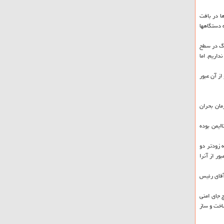
ا در بافت
 دستگاهها
رگ در سطح
اریم. اما
ز آن عبور
مان بحران
 اجرای این طرح در تهران مورد بررسی قرار گرفتند حدود ۳۰ درصدشان ناایمن بوده
 زودتر دو
ور از آنرا
آقای رئیس
 جای امنی
اخت و ساز