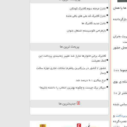
ا یا همان
شارژ مرحله سوم کالابرگ کودکان
شارژ کالابرگ کد ملی های باقی مانده
ازمان بازگردانده
شارژ جدید کالابرگ ها
بازطراحی اکوسیستم اشتغال بانوان
ریت بحران
ست.
پربحث ترین ها
 محل حضور
کالابرگ برخی خانوارها شارژ شد تغییر زمانبندی پرداخت این
کمک معیشت
حضور ۷ کشور در بزرگترین پلتفرم تبادلات تجاری حوزه ساخت
كرمی محمدی بابیان اینكه احتیاج به خریداری دستگاه های حساس به بو وجود دارد، خاطرنشان كرد: نهادهای دیگر هم چنین دستگاهی نداشتند، ما ۲ دستگاه به مبلغ حدود مجموعا ۱۰۰
وساز
نرخ بیکاری ۹،۱ درصد شد
ئله ی بوی
سیگار برگ چیست و چگونه بهترین انتخاب را داشته باشیم؟
وی افزود: در همین راستا هم چندین سازمان و دستگاه اقدامات خود برای یافتن منشاء و دلیل بوی نامطبوع در تهران را شروع كردند. كما این كه در مسئله ی آلودگی هوا بیشتر از ۱۰
جدیدترین ها
احساس شده
ش
پرداخت
و
 را در نقاط مختلف پایگاه نصب كرده
هایی مانند