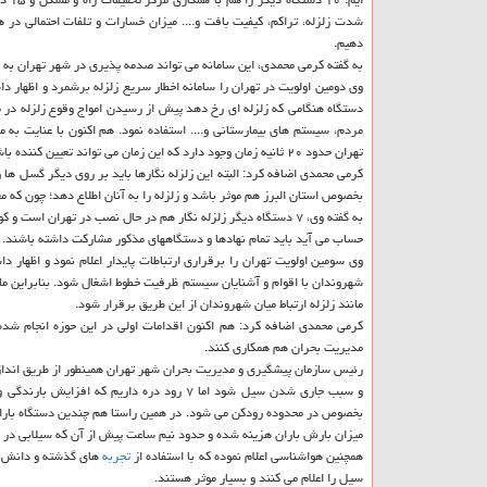
شدت زلزله، تراكم، كیفیت بافت و.... میزان خسارات و تلفات احتمالی در ه
دهیم.
به گفته كرمی محمدی، این سامانه می تواند صدمه پذیری در شهر تهران به دن
دستگاه هنگامی كه زلزله ای رخ دهد پیش از رسیدن امواج وقوع زلزله در 
مردم، سیستم های بیمارستانی و.... استفاده نمود. هم اكنون با عنایت ب
تهران حدود ۲۰ ثانیه زمان وجود دارد كه این زمان می تواند تعیین كننده باشد.
كرمی محمدی اضافه كرد: البته این زلزله نگارها باید بر روی دیگر گسل ها
بخصوص استان البرز هم موثر باشد و زلزله را به آنان اطلاع دهد؛ چون كه معم
به گفته وی، ۷ دستگاه دیگر زلزله نگار هم در حال نصب در تهران 
حساب می آید باید تمام نهادها و دستگاههای مذكور مشاركت داشته باشند.
وی سومین اولویت تهران را برقراری ارتباطات پایدار اعلام نمود و اظها
مانند زلزله ارتباط میان شهروندان از این طریق برقرار شود.
مدیریت بحران هم همكاری كنند.
رئیس سازمان پیشگیری و مدیریت بحران شهر تهران همینطور از طریق اندازی 
و سبب جاری شدن سیل شود اما ۷ رود دره دار
بخصوص در محدوده رودكن می شود. در همین راستا هم چندین دستگاه باران س
میزان بارش باران هزینه شده و حدود نیم ساعت پیش از آن كه سیلابی در پ
همچنین هواشناسی اعلام نموده كه با استفاده از
تجربه
های گذشته و دانش پیش
سیل را اعلام می كنند و بسیار موثر هستند.