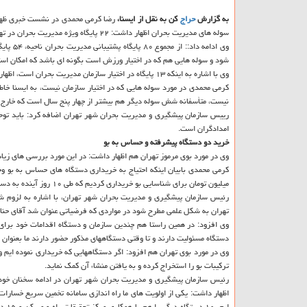
به گزارش
حراج
كن به نقل از ایسنا،
رضا كرمی محمدی در نشست خبری ظهر ا
سوله های مدیریت بحران اظهار داشت: ۲۲ پایگاه ویژه مدیریت بحران در تهران داریم. همینطور چهار پایگاه هم معین است.
وی ادام
شود و سوله هایی هم كه در اختیار ورزش است بگونه ای باشد كه امكان است
وی با اشاره به اینكه ۱۳ پایگاه در اختیار سازمان مدیریت بحران است، اظهار داشت: ۹ پایگاه هم در حال ساخت است.
كرمی محمدی در مورد سوله هایی كه در اختیار سازمان نیست، به ایسنا خاط
نیست، متأسفانه شش سوله دیگر هم بیشتر از چهار پنج سال است كه خارج ا
رییس سازمان پیشگیری و مدیریت بحران شهر تهران اضافه كرد: باید توج
امدادگران است.
خرید دو دستگاه پیشرفته و حساس به بو
وی در مورد بوی مرموز تهران هم اظهار داشت: در این مورد بررسی های زیادی انجام شد و بیش
میلیون تومان برای شناسایی بو خریداری كردیم كه طی ۱۰ روز آینده به دست ما خواهد رسید.
رئیس سازمان پیشگیری و مدیریت بحران شهر تهران، با اشاره به لزوم شن
تهران به شكل علمی مطرح شود در مواردی كه فرضیاتی عنوان شد آقای حناچی 
دستگاه مسئولیت دارند و تا وقتی دستگاههای مذكور حضور دارند ما بعنوان مد
وی در مورد بوی تهران هم افزود: اگر دستگاههایی كه خریداری نموده ایم و
تركیبات بو را استخراج كرده و به یافتن منشاء آن كمك نماید.
رئیس سازمان پیشگیری و مدیریت بحران شهر تهران در ادامه سخنان خود 
ایم. ۱۰ دستگاه دیگر را هم با همكاری مركز تحقیقات راه و مسكن و ۱۵ دستگاه دیگر را هم با همكاری