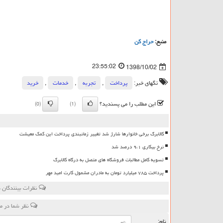
منبع:
حراج كن
23:55:02
1398/10/02
تگهای خبر:
پرداخت
,
تجربه
,
خدمات
,
خرید
این مطلب را می پسندید؟
(0)
(1)
کالابرگ برخی خانوارها شارژ شد تغییر زمانبندی پرداخت این کمک معیشت
نرخ بیکاری ۹،۱ درصد شد
تسویه کامل مطالبات فروشگاه های متصل به درگاه کالابرگ
پرداخت ۷۸۵ میلیارد تومان به مادران مشمول کارت امید مهر
نظرات بینندگان 
نظر شما در م
نام: