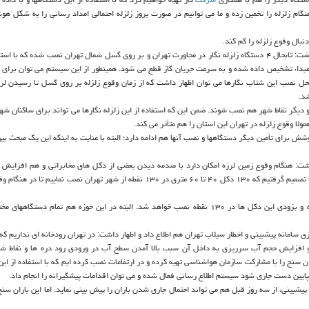
نگام زلزله را تخمین زده و ما می توانیم در صورت بروز زلزله احتمالی امداد رسانی را به شكل هوش
بال وقوع زلزله را كم كند.
وی دومین اولویت در تهران را سامانه اخطار سریع زلزله برشمرد و اظهار داشت: تابحال ۴ دستگاه زلزله نگار در مجاورت تهران و بر روی گسل شمال تهران نصب شده كه
مبداء تشخیص داده شده و به سرعت جریان گاز قطع می شود. همینطور از این سیستم می توان برای پ
ه محل نصب این شتاب نگارها می توان اظهار داشت كه از زمان وقوع زلزله بر روی گسل تا رسیدن ل
 و دیگر نقاط شهر هم نصب شوند. ضمن این كه استفاده از این زلزله نگارها می تواند برای ساكنان شه
ولا وقوع زلزله در تهران این استان را هم متأثر می كند.
است و كوشش برای تأمین دیگر دستگاهها و نصب آنها هم ادامه دارد؛ البته با عنایت به اینكه این یك مبحث ب
ر داشت: هنگام وقوع زمین لرزه امكان دارد با صدمه دیدن بعضی از دكل های مخابراتی و هم افزایش
شهروندان با اقوام و آشنایان سیستم ظرفیت خطوط اشغال شود. بنابراین ما تصمیم گرفتیم كه ۱۳۰ دكل ۴۰ تا ۶۰ متری در ۱۳۰ نقطه از شهر تهران نصب
كرمی محمدی اضافه كرد: هم اكنون اقدامات اولی در این حوزه انجام شده و بزودی این دكل ها در ۱۳۰ نقطه نصب خواهد شد. البته در این حوزه هم تمام د
سامانه پیشبینی و اخطار سیلاب تهران هم اطلاع داد و اظهار داشت: در تهران رودخانه ای نداریم كه 
یم كه افزایش بارندگی و افزایش حجم آب سرریزی به داخل آن سبب بالا آمدن سطح آب در ورودی رود دره ها و نقاط 
نج را با مشاركت سازمان هواشناسی تهیه كرده و در ارتفاعات نصب كرده ایم كه با استفاده از این
ایین دست جاری شود سیستم اطلاع رسانی فعال شده و می توان اقدامات پیشگیرانه را انجام داد.
بینی، از سه روز قبل هم می تواند احتمال جاری شدن باران را پیش بینی نماید. اما این باران سنج 