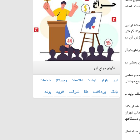
مند انجام
 با استفاده از این
ناه گرفتن
رزش آن به
رهای دیگر
ین بخشی به
تگهای حراج کن
 حجم تماس
ارز
بازار
تولید
اقتصاد
رپورتاژ
خدمات
 نماییم تا در هنگام وقوع حوادثی
بانك
پرداخت
طلا
شركت
خرید
برند
ستگاههای مختلف باید با
طغیان كند
شمالی تهران
 دستگاهها
ها احتمال