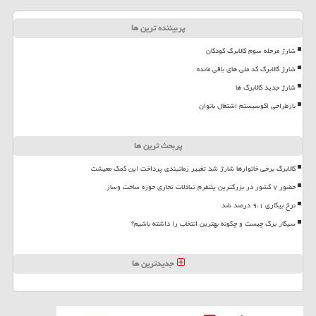
پربیننده ترین ها
شارژ مرحله سوم کالابرگ کودکان
شارژ کالابرگ کد ملی های باقی مانده
شارژ جدید کالابرگ ها
بازطراحی اکوسیستم اشتغال بانوان
پربحث ترین ها
کالابرگ برخی خانوارها شارژ شد تغییر زمانبندی پرداخت این کمک معیشت
حضور ۷ کشور در بزرگترین پلتفرم تبادلات تجاری حوزه ساخت وساز
نرخ بیکاری ۹،۱ درصد شد
سیگار برگ چیست و چگونه بهترین انتخاب را داشته باشیم؟
جدیدترین ها