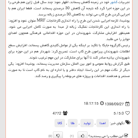
تجربیات
كشور
خود در زمینه كاهش پسماند، اظهار نمود: چند سال قبل ژاپن هم طرحی را
در این حوزه اجرا كرد كه نتیجه آن كاهش 30 درصدی پسماند است، قطعا ایران هم با
اجرایی كردن طرح كاپ می تواند به كاهش 30 درصدی زباله برسد.
یوشیدا، لازمه اجرایی شدن این طرح را راه اندازی كارخانجات MRF عنوان نمود و افزود:
با راه اندازی این كارخانجات تفكیك زباله از مبدا به صورت كامل اجرایی می شود.
همینطور افزایش مشاركت شهروندان در این حوزه اقداماتی فرهنگی همچون اهدای
جوایز را می طلبد.
رئیس كارگروه جایكا با تاكید بر اینكه یكی از عوامل كلیدی كاهش پسماند، افزایش سطح
اطلاعات شهروندان پیرامون طرح كاپ است، تصریح كرد: شهردار هم در این حوزه برای
شهروندان بیانیه صادر كند تا آنها برای مشاركت در این مهم ترغیب شوند.
طبق گزارش روابط عمومی و امور بین الملل سازمان مدیریت پسماند، یوشیدا افزود: یكی
دیگر از نكات مهم در این راستا، ایجاد دفتر و یا اداره ای به نام كاپ است تا به صورت
مستمر و هدفمند اقدامات و پروژه های مربوطه را پیگیری و رصد كند.
18:17:15
1398/09/27
4772
/ 5
5.0
تگهای خبر:
اهدا
,
تولید
,
طلا
,
كالا
این مطلب را می پسندید؟
(0)
(1)