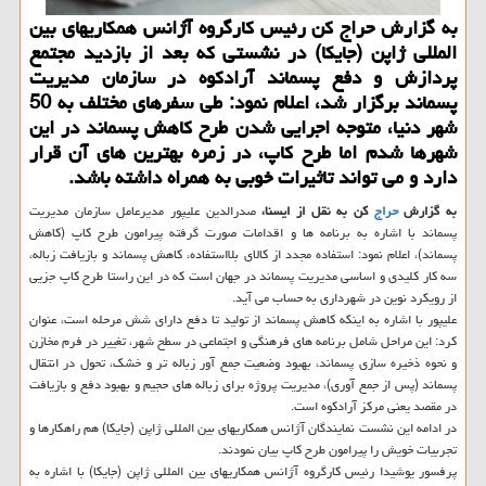
به گزارش حراج كن رئیس كارگروه آژانس همكاریهای بین
المللی ژاپن (جایكا) در نشستی كه بعد از بازدید مجتمع
پردازش و دفع پسماند آرادكوه در سازمان مدیریت
پسماند برگزار شد، اعلام نمود: طی سفرهای مختلف به 50
شهر دنیا، متوجه اجرایی شدن طرح كاهش پسماند در این
شهرها شدم اما طرح كاپ، در زمره بهترین های آن قرار
دارد و می تواند تاثیرات خوبی به همراه داشته باشد.
به گزارش
حراج
كن به نقل از ایسنا،
صدرالدین علیپور مدیرعامل سازمان مدیریت
پسماند با اشاره به برنامه ها و اقدامات صورت گرفته پیرامون طرح كاپ (كاهش
پسماند)، اعلام نمود: استفاده مجدد از كالای بلااستفاده، كاهش پسماند و بازیافت زباله،
سه كار كلیدی و اساسی مدیریت پسماند در جهان است كه در این راستا طرح كاپ جزیی
از رویكرد نوین در شهرداری به حساب می آید.
علیپور با اشاره به اینكه كاهش پسماند از تولید تا دفع دارای شش مرحله است، عنوان
كرد: این مراحل شامل برنامه های فرهنگی و اجتماعی در سطح شهر، تغییر در فرم مخازن
و نحوه ذخیره سازی پسماند، بهبود وضعیت جمع آور زباله تر و خشك، تحول در انتقال
پسماند (پس از جمع آوری)، مدیریت پروژه برای زباله های حجیم و بهبود دفع و بازیافت
در مقصد یعنی مركز آرادكوه است.
در ادامه این نشست نمایندگان آژانس همكاریهای بین المللی ژاپن (جایكا) هم راهكارها و
تجربیات خویش را پیرامون طرح كاپ بیان نمودند.
پرفسور یوشیدا رئیس كارگروه آژانس همكاریهای بین المللی ژاپن (جایكا) با اشاره به