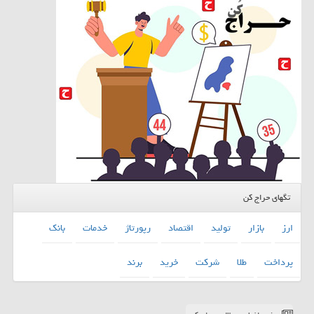
تگهای حراج کن
ارز
بازار
تولید
اقتصاد
رپورتاژ
خدمات
بانك
پرداخت
طلا
شركت
خرید
برند