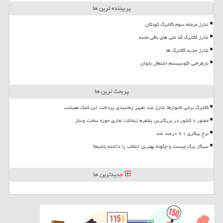
پربیننده ترین ها
شارژ مرحله سوم کالابرگ کودکان
شارژ کالابرگ کد ملی های باقی مانده
شارژ جدید کالابرگ ها
بازطراحی اکوسیستم اشتغال بانوان
پربحث ترین ها
کالابرگ برخی خانوارها شارژ شد تغییر زمانبندی پرداخت این کمک معیشت
حضور ۷ کشور در بزرگترین پلتفرم تبادلات تجاری حوزه ساخت وساز
نرخ بیکاری ۹،۱ درصد شد
سیگار برگ چیست و چگونه بهترین انتخاب را داشته باشیم؟
جدیدترین ها