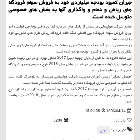
جبران كمبود بودجه میلیاردی خود به فروش سهام فرودگاه
های ریاض و دمام و واگذاری آنها به بخش های خصوصی
متوسل شده است.
منابع شركت هواپیمایی عربستان از بانك های سرمایه گذاری داخلی وخارجی خواسته اند
برای فروش سهام فرودگاه بین المللی ملك خالد فرودگاه ریاض طرح های مشورتی خود
را ارائه بدهند.
رژیم سعودی بعداز آغاز جنگ علیه ملت یمن و حمایت مالی هنگفت از گروه های تروریستی
تكفیری با بحران مالی و كسری بودجه مواجه شده است.
این منابع افزودند: تا قبل از پایان ژوئیه (تیر) 2017 مشاور ویژه ای در این زمینه تعیین
می شود زیرا دولت سعودی می خواهد در اوایل سال 2018 طرح خصوصی سازی فرودگاه
های ریاض ودمام تكمیل شود.
'فیصل الصقیر' رئیس شورای مدیریت شركت هواپیمایی عربستان به بلومبرگ گفته است
كه عملیات خصوصی سازی فرودگاه دمام از یكشنبه گذشته عملا آغاز شده است.
الصقیر در آوریل ( اردیبهشت) 2017 گفته بود فرودگاه های عربستان در راستای طرح
خصوصی سازی فرودگاه ها به صندوق سرمایه گذاری عام در سال 2018 تبدیل خواهند
شد .
15:50:58
1396/04/14
5209
/ 5
5.0
تگهای خبر:
حراج