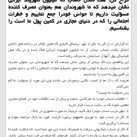
نشان میدهد كه ما شهروندان هم بعنوان مصرف كننده
مسؤلیت داریم تا حواس خودرا جمع نماییم و خطرات
احتمالی را كه در دنیای مجازی در كمین پول ما است را
بشناسیم.
به گزارش
حراج
كن به نقل از مهر، برمبنای اخباری كه همین اواخر در رسانه های داخلی
انتشار یافت، حساب بیشتر از ده میلیون شهروند ایرانی هك شده و در یك عمل
فیشینگی پول آنها از حسابشان به سرقت رفته است.
این واقعه‌ی دردناك بیشتر از پیش نشان میدهد كه ما شهروندان نیز بعنوان مصرف
كننده مسؤلیت داریم تا حواس خودرا جمع نماییم و خطرات احتمالی را كه در دنیای مجازی
در كمین پول ما است را بشناسیم.
هرچند كه
بانك
ها از امنیت بالایی برخوردار می باشند ولی این مورد از مسؤلیت ما كم
نمی كنند.
پس مسؤلیت ما چیست؟
۱. اطلاعات حساب خودرا به هر كسی ندهید و پیش از ثبت اطلاعات خود در فضای مجازی،
مطمئن شوید كه در سایت درست قرار دارید.
۲. بطور مرتب حساب خودرا چك كنید، ترجیحاً به صورت حضوری در بانك.
۳. اگر در حساب خود با موردی نامفهوم برخورد كردید، فوراً به بانك مراجعه نموده و
مسئله را پیگیری كنید.
۴. اگر از حساب شما پولی سرقت یا فیشینگ شده، این حق شما است كه شكایت كنید تا
مسؤلین مرتبط خسارت وارده را جبران كنند. هرچقدر كه مبلغ سرقت شده بیشتر باشد،