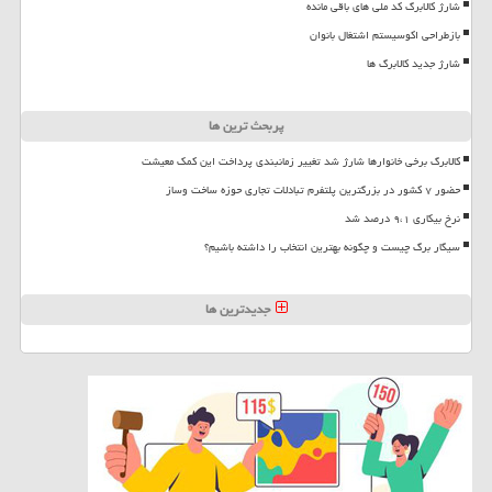
شارژ کالابرگ کد ملی های باقی مانده
بازطراحی اکوسیستم اشتغال بانوان
شارژ جدید کالابرگ ها
پربحث ترین ها
کالابرگ برخی خانوارها شارژ شد تغییر زمانبندی پرداخت این کمک معیشت
حضور ۷ کشور در بزرگترین پلتفرم تبادلات تجاری حوزه ساخت وساز
نرخ بیکاری ۹،۱ درصد شد
سیگار برگ چیست و چگونه بهترین انتخاب را داشته باشیم؟
جدیدترین ها