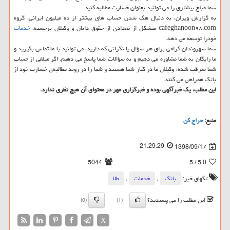
شما مبلغ بیشتری را می توانید بعنوان خسارت مطالبه كنید.
به گزارش ویرلن، به دنبال هك شدن حساب های بیشتر از ده میلیون ایرانی، گروه
cafeghanoon۹۸.com متشكل از تعدادی از حقوق دانان و وكیلان برجسته،
خدمات
خودرا توسعه می دهد.
شما شهروندان گرامی برای هر سؤال یا نگرانی كه دارید، می توانید با ما تماس بگیرید و
ما رایگان به شما مشاوره می دهیم و به سؤالات شما پاسخ می دهیم. اگر مبلغی از حساب
شما سرقت شده، وكیلان ما در كنار شما هستند و شما را در روند مطالبه‌ی خسارت خود از
بانك همراهی می كنند.
این مطلب، یك خبرآگهی بوده و خبرگزاری مهر در محتوای آن هیچ نظری ندارد.
منبع:
حراج كن
21:29:29
1398/09/17
5044
/ 5
5.0
تگهای خبر:
بانك
,
خدمات
,
طلا
این مطلب را می پسندید؟
(0)
(1)
X