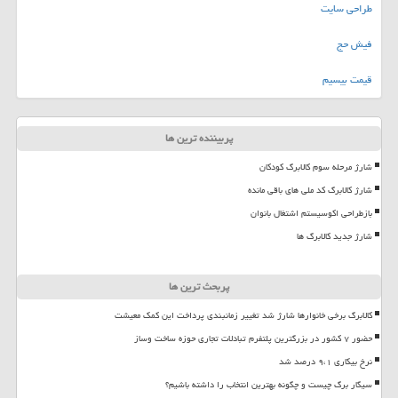
طراحی سایت
فیش حج
قیمت بیسیم
پربیننده ترین ها
شارژ مرحله سوم کالابرگ کودکان
شارژ کالابرگ کد ملی های باقی مانده
بازطراحی اکوسیستم اشتغال بانوان
شارژ جدید کالابرگ ها
پربحث ترین ها
کالابرگ برخی خانوارها شارژ شد تغییر زمانبندی پرداخت این کمک معیشت
حضور ۷ کشور در بزرگترین پلتفرم تبادلات تجاری حوزه ساخت وساز
نرخ بیکاری ۹،۱ درصد شد
سیگار برگ چیست و چگونه بهترین انتخاب را داشته باشیم؟