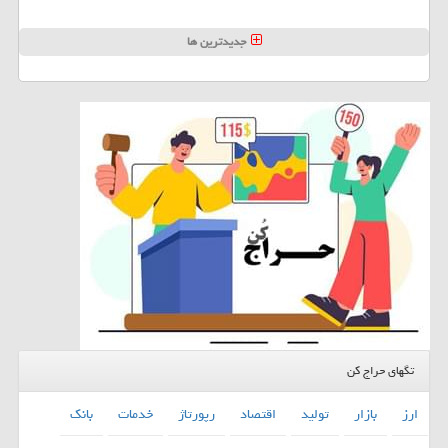
جدیدترین ها
تگهای حراج کن
ارز
بازار
تولید
اقتصاد
رپورتاژ
خدمات
بانك