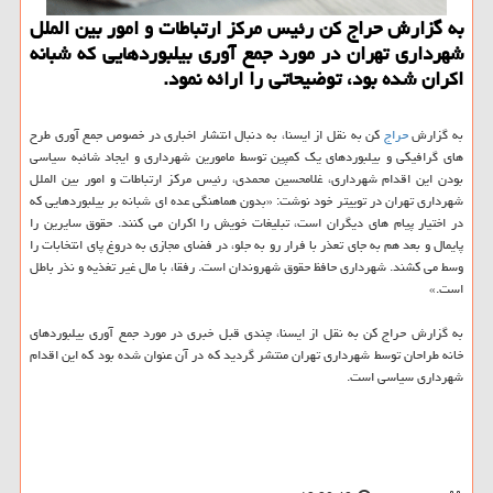
به گزارش حراج كن رئیس مركز ارتباطات و امور بین الملل
شهرداری تهران در مورد جمع آوری بیلبوردهایی كه شبانه
اكران شده بود، توضیحاتی را ارائه نمود.
به گزارش
حراج
كن به نقل از ایسنا، به دنبال انتشار اخباری در خصوص جمع آوری طرح
های گرافیكی و بیلبوردهای یك كمپین توسط مامورین شهرداری و ایجاد شائبه سیاسی
بودن این اقدام شهرداری، غلامحسین محمدی، رئیس مركز ارتباطات و امور بین الملل
شهرداری تهران در توییتر خود نوشت: «بدون هماهنگی عده ای شبانه بر بیلبوردهایی كه
در اختیار پیام های دیگران است، تبلیغات خویش را اكران می كنند. حقوق سایرین را
پایمال و بعد هم به جای تعذر با فرار رو به جلو، در فضای مجازی به دروغ پای انتخابات را
وسط می كشند. شهرداری حافظ حقوق شهروندان است. رفقا، با مال غیر تغذیه و نذر باطل
است.»
به گزارش حراج كن به نقل از ایسنا، چندی قبل خبری در مورد جمع آوری بیلبوردهای
خانه طراحان توسط شهرداری تهران منتشر گردید كه در آن عنوان شده بود كه این اقدام
شهرداری سیاسی است.