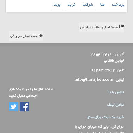
پرداخت
طلا
شركت
خرید
برند
صفحه اخبار و مطالب حراج کن
صفحه اصلی حراج کن
آدرس :
ایران - تهران
خیابان طالقانی
تلفن:
۹۱۲۴۷۰۳۷۲۲
ایمیل:
info@harajkon.com
صفحه های ما را در شبکه های
تماس با ما
اجتماعی دنبال کنید
تبادل لینک
خرید بک لینک برای سئو
حراج کن
: جایی که هیجان حراج، با
اطمینان خرید و فروش، و سود