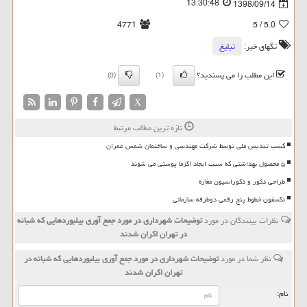
13:30:48
1398/09/14
4771
/ 5
5.0
تگهای خبر:
تبلیغ
این مطلب را می پسندید؟
(0)
(1)
X
تازه ترین مطالب مرتبط
کسب تندیس ملی توسط شرکت مهندسی و ساختمان شمس عمران
۵ محصول بهداشتی که سبب ایجاد اگزما پوستی می شوند
طراحی دکور و دکوراسیون مغازه
نکسفون خطوط پنج رقمی دوطرفه سازمانی
نظرات بینندگان در مورد
توضیحات شهرداری در مورد جمع آوری بیلبوردهایی كه شبانه
در تهران اكران شدند
نظر شما در مورد
توضیحات شهرداری در مورد جمع آوری بیلبوردهایی كه شبانه در
تهران اكران شدند
نام: