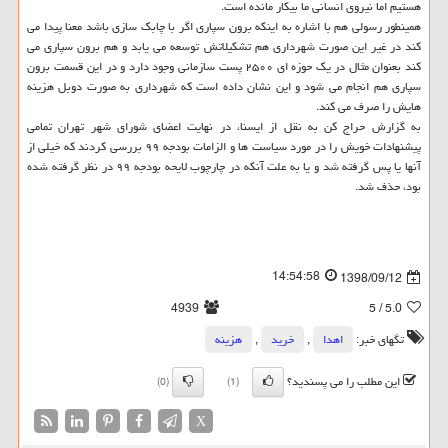
هستیم اما نیروی انسانی ما بیكار مانده است.
همینطور رسولی هم با اشاره به اینكه برون سپاری اگر با چابك سازی باشد معنا پیدا می
كند در غیر این صورت شهرداری هم تشكیلاتش توسعه می یابد و هم برون سپاری می
كند بعنوان مثال در یك حوزه ای ۲۵۰۰ پست سازمانی وجود دارد و در این قسمت برون
سپاری هم انجام می شود و این نشان داده است كه شهرداری به صورت دوبل هزینه
هایش را صرف می كند.
به گزارش حراج كن به نقل از ایسنا، در نهایت اعضای شورای شهر تهران تمامی
پیشنهادات خویش را در مورد سیاست ها و الزامات بودجه ۹۹ بررسی كردند كه خیلی از
آنها یا پس گرفته شد و یا به علت آنكه در چارچوب لایحه بودجه ۹۹ در نظر گرفته شده
بود، حذف شد.
14:54:58
1398/09/12
4939
/ 5
5.0
تگهای خبر:
اهدا
,
خرید
,
هزینه
این مطلب را می پسندید؟
(0)
(1)
X