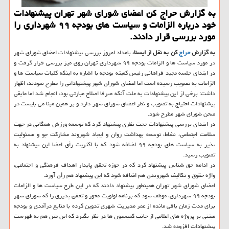
به گزارش حراج كن اعضای شورای شهر تهران پیشنهادات
خود درباره الزامات و سیاست های بودجه ۹۹ شهرداری را
مورد بررسی قرار دادند.
به گزارش
حراج
كن به نقل از ایسنا،
بامداد امروز بررسی پیشنهادات اعضای شورای شهر
در مورد سیاست ها و الزامات بودجه ۹۹ شهرداری تهران روی میز بررسی قرار گرفت و
در ابتدای جلسه مجید فراهانی رئیس كمیته بودجه با اشاره به اینكه كلیات سیاست ها و
الزامات به تصویب رسیده است اما اعضای شورای شهر پیشنهاداتی را مطرح نمودند، اظهار
داشت: برخی از این پیشنهادات به علت آنكه صرفا اصلاح عبارتی بود، انجام شد اما مابقی
پیشنهادات احتیاج به تصویب و نظر اعضای شورای شهر دارد و بر همین مبنا می بایست در
صحن شورای شهر مطرح شود.
در ابتدای بررسی پیشنهادات حجت نظری پیشنهاد كرد كه توسعه ورزش همگانی در جهت
سلامت اجتماعی، نشاط، توسعه بهداشت روان و ایجاد شهروند مشاركت جو و مسئولیت
پذیر به سیاست های بودجه ۹۹ اضافه شود كه با اكثریت رأی اعضا این پیشنهاد به
تصویب رسید.
در ادامه حق شناس پیشنهاد كرد كه در حوزه تحقق پایدار اهداف فرهنگی و اجتماعی،
واژه حقوق و تكالیف شهروندی هم اضافه شود كه این پیشنهاد هم رأی آورد.
اعضای شورای شهر تهران همینطور پیشنهاد دادند كه در این طرح سیاست ها و الزامات
بودجه ۹۹ شهرداری، موظف شود كه برنامه اولویت محور و تحقق پذیری را كه شورای شهر
برای مدت زمان باقی مانده از عمر مدیریت شهری تدوین كرده با منابع درآمدی و بودجه
مبتنی بر پروژه های اعلامی از جانب كمیسیون ها در نظر بگیرد كه این متن هم به فهرست
پیشنهادات افزوده شد.