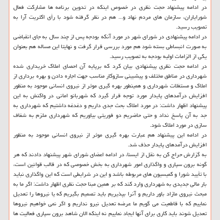
در ادامه پیشنهاد حجت نظری در خصوص اینكه در تدوین برنامه ها مشاركت فعال
شورایاران، سازمان های مردم نهاد و... هم در نظر گرفته شود با رأی اكثریت آرا به
تصویب رسید.
در ادامه پیشنهادی در شورای شهر در مورد آنكه بودجه پس از چند سال به جای انقباضی
به صورت انبساطی بسته شود هم مورد بررسی قرار گرفت و نهایتا این مساله هم بعنوان
یكی از الزامات اولیه بودجه به تصویب رسید.
در ادامه حجت نظری پیشنهادی بیان كرد كه برپایه آن احصای املاك خریداری شده
شهرداری در مناطق مختلف و پیشبینی سازوكار مناسب جهت اجاره دادن و بهره برداری از
املاك و مستغلات شهرداری و همینطور بهره گیری موثر از نیروی انسانی موجود به منظور
افزایش درآمدهای پایدار مورد توجه قرار گیرد كه شهربانو امانی در واكنش به این
پیشنهاد اظهار داشت: در مورد املاك بحث جدی داریم و دغدغه داشتیم كه شهرداری به
جد به آن پاسخ نداد و حتی حاضریم دو فوریتی بیاوریم كه شهرداری ملزم به شفاف
سازی در مورد املاك شود.
در ادامه این پیشنهاد هم عبارت بهره گیری موثر از نیروی انسانی موجود به منظور
افزایش درآمدهای پایدار حذف شد.
به گزارش حراج كن به نقل از ایسنا، در ادامه اعضای شورای شهر پیشنهاد دادند كه هر
گونه برون سپاری و واگذاری امور شهرداری به بخش خصوصی كه در قالب قوانین است،
با تأیید شورا و كمیسیون های مربوطه باشد و این در شرایطی است كه این واگذاری نباید
بار مالی جدیدی به شهرداری وارد كند كه بر همین مبنا حجت نظری اظهار داشت: اگر ما به
مبحث نیروی مازاد باور داریم و آنرا بپذیریم باید تصمیم بگیریم كه یا نیروها را تعدیل
نماییم كه با قاطعیت می گویم ما عرضه تعدیل نیرو نداریم و اگر نمی خواهیم نیروها
تعدیل شوند باید كاری برای آنها ایجاد نماییم نه اینكه الان شاهد برون سپاری فعالیت ها