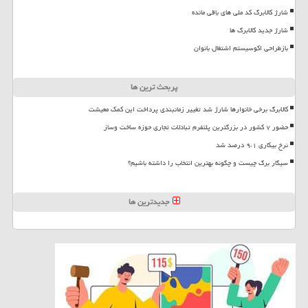
شارژ کالابرگ کد ملی های باقی مانده
شارژ جدید کالابرگ ها
بازطراحی اکوسیستم اشتغال بانوان
پربحث ترین ها
کالابرگ برخی خانوارها شارژ شد تغییر زمانبندی پرداخت این کمک معیشت
حضور ۷ کشور در بزرگترین پلتفرم تبادلات تجاری حوزه ساخت وساز
نرخ بیکاری ۹،۱ درصد شد
سیگار برگ چیست و چگونه بهترین انتخاب را داشته باشیم؟
جدیدترین ها