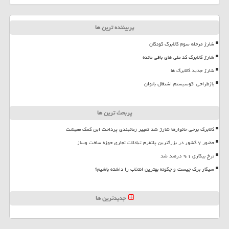
پربیننده ترین ها
شارژ مرحله سوم کالابرگ کودکان
شارژ کالابرگ کد ملی های باقی مانده
شارژ جدید کالابرگ ها
بازطراحی اکوسیستم اشتغال بانوان
پربحث ترین ها
کالابرگ برخی خانوارها شارژ شد تغییر زمانبندی پرداخت این کمک معیشت
حضور ۷ کشور در بزرگترین پلتفرم تبادلات تجاری حوزه ساخت وساز
نرخ بیکاری ۹،۱ درصد شد
سیگار برگ چیست و چگونه بهترین انتخاب را داشته باشیم؟
جدیدترین ها