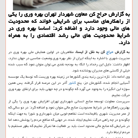
به گزارش حراج كن معاون شهردار تهران بهره وری را یكی
از راهكارهای مناسب برای شرایطی خواند كه محدودیت
های مالی وجود دارد و اضافه كرد: اساسا بهره وری در
شرایط محدودیت های مالی رشد اقتصادی را به همراه
دارد.
به گزارش
حراج
كن به نقل از ایسنا،
مظاهریان در اولین همایش ملی بهره وری در
مدیریت شهری با اشاره به اینكه ایران از نظر بهره وری وضعیت مناسبی در جهان ندارد،
اظهار داشت: دلیل این رخداد را اتكاء به بودجه نقدی می توان عنوان نمود كه سبب شده
خیلی از كاستی های مدیران پوشانده شود.
وی ادامه داد: تازه ترین رتبه بندی كشورها در زمینه بهره وریست كه توسط یك موسسه
آسیایی انجام شده، كشورمان جزء پنج
كشور
آخر در این عرصه قرار گرفته، پس همین
سوژه این انگیزه را به وجود می آورد كه چگونه و در چه جهتی باید برای ارتقای بهره وری
حركت نماییم.
سرپرست معاونت توسعه منابع انسانی شهرداری تهران افزایش بهره وری را یكی از
بهترین راهكارها در شرایط محدودیت منابع مالی عنوان نمود و اضافه كرد: در دو سالی كه
از عمر مدیریت شهری باقیمانده است تفاهم خوبی میان شهرداری و شورا به جهت اینكه
چگونه و در چه راهی حركت نماییم ایجاد شده، در جهتی كه منافع مردم را پوشش دهد اما
در شرایطی كه منابع مالی محدود است باید بر فعالیت ها تمركز نماییم كه بطور مستقیم با
مردم ارتباط دارد.