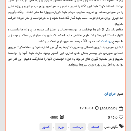
وی با اشاره به اینكه مدیران شهری همیشه مشتاق اجرای پروژه های بزرگ در شهر
بودند، اضافه كرد: باید این نگاه را تغییر دهیم و با مردم و برای مردم كار و پروژه هایی
را در مقیاس محله ای تعریف نماییم. مردم باید درباره پروژه ها نظر دهند. اینكه بگوییم
چه چیزی برای مردم خوب است باید كنار گذاشته شود و با درخواست و نظر مردم حركت
نماییم.
مظاهریان یكی از شروط موفقیت در توسعه محلات را مشاركت مردم در پروژه ها دانست و
اظهار داشت: این مشاركت طرق مختلفی دارد اینكه یك شهروند عوارض پسماند و نوسازی
با بموقع
پرداخت
كند حدود 30 درصد به شهرداری كمك می نماید.
ایشان سپس به نیروی انسانی و ضرورت توجه به آن نیز اشاره نمود و اضافه كرد: نیروی
انسانی متورمی در بیشتر بخش های اداری این كشور وجود دارد. باید آنها را توانمند
نماییم و در تصمیم گیری های مربوط به حوزه خودشان آنها را مشاركت دهیم. این امر می
تواند به افزایش بهره وری نیروها بینجامد.
منبع:
حراج كن
12:16:31
1398/09/07
4990
/ 5
5.0
تگهای خبر:
اقتصاد
,
پرداخت
,
تورم
,
كشور