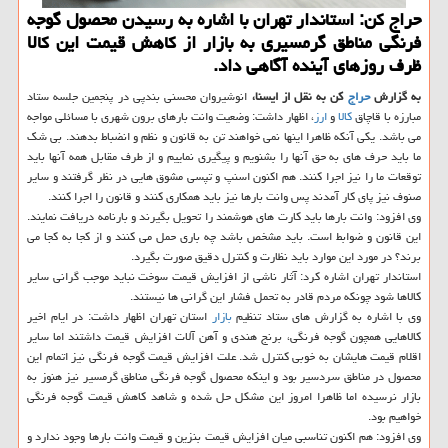
حراج كن: استاندار تهران با اشاره به رسیدن محصول گوجه
فرنگی مناطق گرمسیری به بازار از كاهش قیمت این كالا
ظرف روزهای آینده آگاهی داد.
به گزارش
حراج
كن به نقل از ایسنا،
انوشیروان محسنی بندپی در پنجمین جلسه ستاد
مبارزه با قاچاق
كالا
و
ارز
، اظهار داشت: وضعیت وانت بارهای برون شهری با مسائلی مواجه
می باشد. یكی آنكه ظاهرا اینها نمی خواهند تن به قانون و نظم و انضباط بدهند. بی شك
ما باید حرف های به حق آنها را بشنویم و پیگیری نماییم و از طرف مقابل همه آنها باید
توقعات ما را نیز اجرا كنند. هم اكنون اسنپ و تپسی مشوق هایی در نظر گرفتند و سایر
صنوف نیز پای كار آمدند پس وانت بارها نیز باید همكاری كنند و قانون را اجرا كنند.
وی افزود: وانت بارها باید كارت های هوشمند را تحویل بگیرند و بارنامه دریافت نمایند.
این قانون و ضوابط است. باید مشخص باشد چه باری حمل می كنند و از كجا به كجا می
برند؟ در مورد این موارد باید نظارت و كنترل دقیق صورت بگیرد.
استاندار تهران اشاره كرد: آثار ناشی از افزایش قیمت سوخت نباید موجب گرانی سایر
كالاها شود چونكه مردم قادر به تحمل فشار این گرانی ها نیستند.
وی با اشاره به گزارش های ستاد تنظیم
بازار
استان تهران اظهار داشت: در ایام اخیر
كالاهایی همچون گوجه فرنگی، برنج هندی و آهن آلات افزایش قیمت داشتند اما سایر
اقلام قیمت هایشان به خوبی كنترل شد. علت افزایش قیمت گوجه فرنگی نیز اتمام این
محصول در مناطق سردسیر بود و اینكه محصول گوجه فرنگی مناطق گرمسیر نیز هنوز به
بازار نرسیده اما ظاهرا امروز این مشكل حل شده و شاهد كاهش قیمت گوجه فرنگی
خواهیم بود.
وی افزود: هم اكنون تناسبی میان افزایش قیمت بنزین و قیمت وانت بارها وجود ندارد و