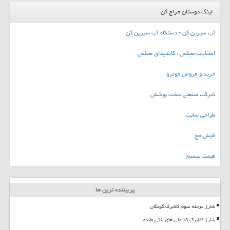
لینک دوستان حراج کن
آب شیرین کن - دستگاه آب شیرین کن
انتخابات مجلس ، کاندیدای مجلس
خرید و فروش خودرو
شرکت صنعتی سخت پوشش
طراحی سایت
فیش حج
قیمت بیسیم
پربیننده ترین ها
شارژ مرحله سوم کالابرگ کودکان
شارژ کالابرگ کد ملی های باقی مانده