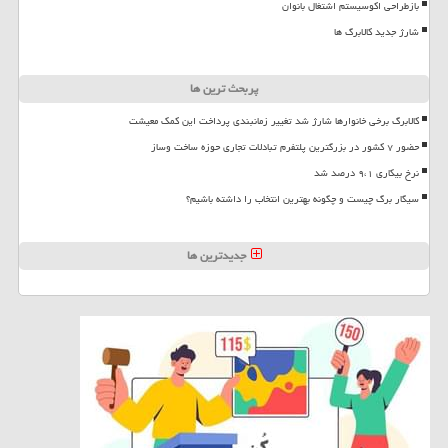
بازطراحی اکوسیستم اشتغال بانوان
شارژ جدید کالابرگ ها
پربحث ترین ها
کالابرگ برخی خانوارها شارژ شد تغییر زمانبندی پرداخت این کمک معیشت
حضور ۷ کشور در بزرگترین پلتفرم تبادلات تجاری حوزه ساخت وساز
نرخ بیکاری ۹،۱ درصد شد
سیگار برگ چیست و چگونه بهترین انتخاب را داشته باشیم؟
جدیدترین ها