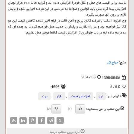
تا سه برابر قیمت های حمل و نقل خودرا افزایش داده اند و كرایه ها تا ۲۰۰ هزار تومان
افزایش پیدا كرد پس باید قوانین و ضوابط به درستی در این عرصه اجرایی شود و پایش
لازم بر روی آنها صورت بگیرد.
وی افزود: اساسا با عرضه كالای برنج و آهن آلات در ایام اخیر شاهد كاهش قیمت این دو
كالا نیز خواهیم بود و در راه نظارت و پایش با جدیت عمل خواهیم كرد تا به وعده ای كه
به مردم داده ایم درباب جلوگیری از افزایش قیمت كالاها موفق عمل نماییم.
منبع:
حراج كن
20:47:36
1398/09/05
4696
/ 5
5.0
تگهای خبر:
ارز
,
افزایش قیمت
,
بازار
,
برند
این مطلب را می پسندید؟
(0)
(1)
X
تازه ترین مطالب مرتبط