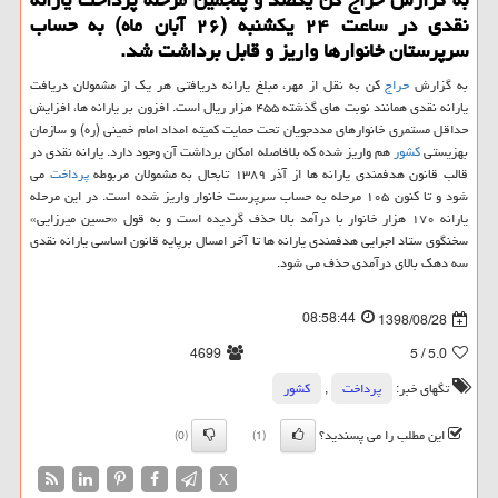
نقدی در ساعت ۲۴ یكشنبه (۲۶ آبان ماه) به حساب
سرپرستان خانوارها واریز و قابل برداشت شد.
به گزارش
حراج
كن به نقل از مهر، مبلغ یارانه دریافتی هر یك از مشمولان دریافت
یارانه نقدی همانند نوبت های گذشته ۴۵۵ هزار ریال است. افزون بر یارانه ها، افزایش
حداقل مستمری خانوارهای مددجویان تحت حمایت كمیته امداد امام خمینی (ره) و سازمان
بهزیستی
كشور
هم واریز شده كه بلافاصله امكان برداشت آن وجود دارد. یارانه نقدی در
قالب قانون هدفمندی یارانه ها از آذر ۱۳۸۹ تابحال به مشمولان مربوطه
پرداخت
می
شود و تا كنون ۱۰۵ مرحله به حساب سرپرست خانوار واریز شده است. در این مرحله
یارانه ۱۷۰ هزار خانوار با درآمد بالا حذف گردیده است و به قول «حسین میرزایی»
سخنگوی ستاد اجرایی هدفمندی یارانه ها تا آخر امسال برپایه قانون اساسی یارانه نقدی
سه دهك بالای درآمدی حذف می شود.
08:58:44
1398/08/28
4699
/ 5
5.0
تگهای خبر:
پرداخت
,
كشور
این مطلب را می پسندید؟
(0)
(1)
X