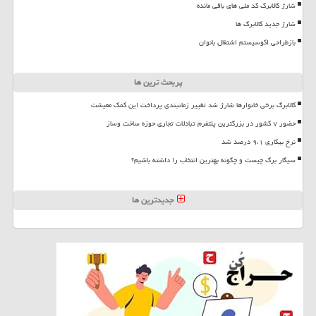
شارژ کالابرگ کد ملی های باقی مانده
شارژ جدید کالابرگ ها
بازطراحی اکوسیستم اشتغال بانوان
پربحث ترین ها
کالابرگ برخی خانوارها شارژ شد تغییر زمانبندی پرداخت این کمک معیشت
حضور ۷ کشور در بزرگترین پلتفرم تبادلات تجاری حوزه ساخت وساز
نرخ بیکاری ۹،۱ درصد شد
سیگار برگ چیست و چگونه بهترین انتخاب را داشته باشیم؟
جدیدترین ها