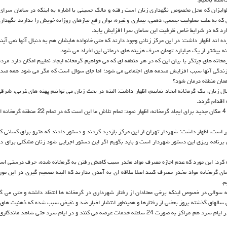
 لوایزان كه محل مخصوص نگهداری زنان است رفته و مالك حسینی با اشاره به اینكه در سامان سرای 
ه به علت معلولیت جسمی، ذهنی، بیماری و غیره، توان رفع نیازهای روزانه خویش را ندارند نگهدار
ه اند اظهار داشت: در این مركز زنانی وجود دارند كه حتی خانواده هایشان هم به دنبال آنها نمی آین
نه بیشتر از یك میلیارد تومان صرف هزینه های درمانی این افراد می شود.
خانه های چیتگر با بیان این كه در هر منطقه ای كه می خواهیم گرمخانه ایجاد نماییم امكان دارد مر
حل زندگی آنها سبب افزایش صدمه های اجتماعی می شود؛ اما جای سوال است كه مگر می شود همه صدمه
همان منطقه درمان شود؟
ل زنان، یك گرمخانه ایجاد نماییم، اظهار داشت: البته در بحث زنان می توانیم پهنه های غربی، شرق
 اقدام گردد.
رئیس سازمان رفاه و خدمات اجتماعی شهرداری تهران با بیان خبر شناسایی 4 مكان جدید برای ایجاد گرمخانه، اظهار
است، اظهار داشت: شهردار تهران از این مركز بازدید كردند و دستور دادند كه مترو برای كسانی كه
ل برنامه ریزی این دستور شهردار است و باید بگویم اگر این دستور اجرایی شود زنان مشكلی برای 
افه كرد: این مورد كه عدم اجازه مصرف مواد مخدر سبب كاهش رفتن به گرمخانه شده، حرف درستی اس
 در فضای گرمخانه مواد مخدر مصرف كنند اصلا علاقه ای به آمدن ندارند كه البته تصمیم گیری در این مو
م.
 سوالی در خصوص اینكه برخی معتادان از رفتار شهرداری در گرمخانه ها انتقاد داشته و حتی می گو
سفانه طی سالهای گذشته بروز بعضی از رفتارها و همینطور انتشار اخبار ضد و نقیض سبب شده كه ذهنیت ه