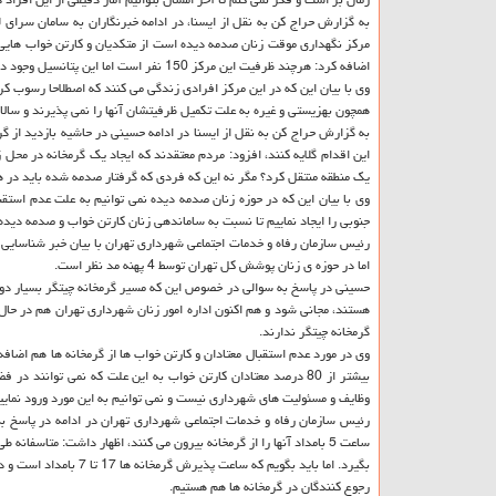
به گزارش حراج كن به نقل از ایسنا، در ادامه خبرنگاران به سامان سرای
مركز نگهداری موقت زنان صدمه دیده است از متكدیان و كارتن خواب هایی ك
اضافه كرد: هرچند ظرفیت این مركز 150 نفر است اما این پتانسیل وجود دارد كه در شرایط خاص ظرفیت این سامان سرا افزایش یابد.
وی با بیان این كه در این مركز افرادی زندگی می كنند كه اصطلاحا رسوب كرد
همچون بهزیستی و غیره به علت تكمیل ظرفیتشان آنها را نمی پذیرند و سالا
به گزارش حراج كن به نقل از ایسنا در ادامه حسینی در حاشیه بازدید از گرم
این اقدام گلایه كنند، افزود: مردم معتقدند كه ایجاد یك گرمخانه در م
یك منطقه منتقل كرد؟ مگر نه این كه فردی كه گرفتار صدمه شده باید در 
وی با بیان این كه در حوزه زنان صدمه دیده نمی توانیم به علت عدم استقبا
جنوبی را ایجاد نماییم تا نسبت به ساماندهی زنان كارتن خواب و صدمه دیده
اما در حوزه ی زنان پوشش كل تهران توسط 4 پهنه مد نظر است.
حسینی در پاسخ به سوالی در خصوص این كه مسیر گرمخانه چیتگر بسیار دور 
هستند، مجانی شود و هم اكنون اداره امور زنان شهرداری تهران هم در حا
گرمخانه چیتگر ندارند.
وی در مورد عدم استقبال معتادان و كارتن خواب ها از گرمخانه ها هم اض
بیشتر از 80 درصد معتادان كارتن خواب به این علت كه نمی توانند
وظایف و مسئولیت های شهرداری نیست و نمی توانیم به این مورد ورود نمایی
رئیس سازمان رفاه و خدمات اجتماعی شهرداری تهران در ادامه در پاسخ به
ساعت 5 بامداد آنها را از گرمخانه بیرون می كنند، اظهار داشت: متا
رجوع كنندگان در گرمخانه ها هم هستیم.