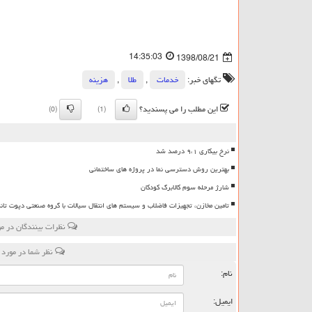
14:35:03
1398/08/21
تگهای خبر:
خدمات
,
طلا
,
هزینه
این مطلب را می پسندید؟
(0)
(1)
نرخ بیکاری ۹،۱ درصد شد
بهترین روش دسترسی نما در پروژه های ساختمانی
شارژ مرحله سوم کالابرگ کودکان
تامین مخازن، تجهیزات فاضلاب و سیستم های انتقال سیالات با گروه صنعتی دپوت تان
نظرات بینندگان در م
نظر شما در مورد
نام:
ایمیل: