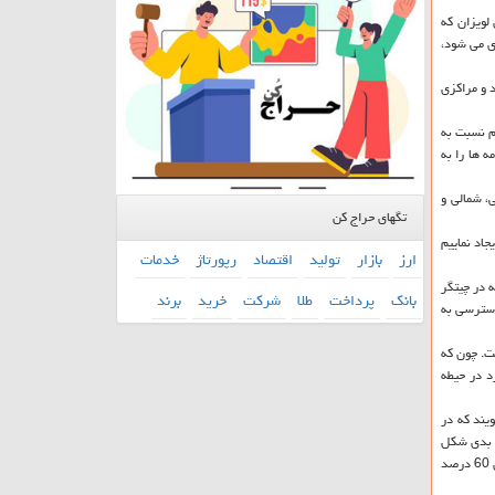
لویزان كه
ی می شود،
د و مراكزی
دم نسبت به
 ها را به
ی، شمالی و
تگهای حراج کن
 نمود: تمام تلاش ما این است كه در تمام 22 منطقه گرمخانه ایجاد نماییم
ارز
بازار
تولید
اقتصاد
رپورتاژ
خدمات
 در چیتگر
بانك
پرداخت
طلا
شركت
خرید
برند
دسترسی به
ت. چون كه
رد در حیطه
یند كه در
ای بدی شكل
بگیرد. اما باید بگویم كه ساعت پذیرش گرمخانه ها 17 تا 7 بامداد است و در ایام سرد هم مراكز به صورت 24 ساعته خدمات عرضه می كنند و در ایام سرد حتی شاهد ماندگاری 60 درصد