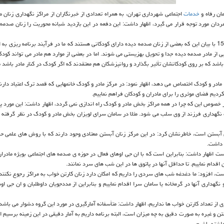
ن رفاه و
خدمات
اجتماعی شهرداری تهران، به همراه تعدادی از خبرنگاران از مراكز نگهداری زنان 
ردان مورد توجه قرار می گیرد، اظهار داشت: این دفعه در این بازدید شبانه محوریت را زنان صدمه 
حسینی در بازدید خبرنگاران از مركز نگهداری مادر و كودك واقع در منطقه 15 با بیان این كه بعضی از زنان صدمه دیده دارای كودكانی هستند كه ما در فرآیند برنامه ر
یی از مادر صدمه دیده جدا و تحویل بهزیستی می شوند. اما در بعضی از موارد هم مادر می تواند كود
اشد كه بر روی كودكانشان تأثیر بگذارد و روانپزشكان هم معتقدند كه اگر كودك در كنار مادر باشد م
مادر و كودك اختصاص می دهد، اظهار نمود: در مركز مادر و كودك خانمهایی كه قصد ترك اعتیاد دارند
كردیم فضای موثری را برای مادران و كودكان فراهم نماییم.
 خصوص این كه چرا در همه مراكز بخش مادر و كودك راه اندازی نمی گردد، اظهار داشت: این مورد پ
یت نگهداری فرزند از وی سلب می شود. مثلا در سامان سرای لویزان بخش مادر و كودك در نظر گرفته
ان آبستن است، خاطرنشان كرد: در این مركز زنان آبستن معتادی وجود دارند كه با روش های علمی ح
د داشت.
ست اظهار داشت: بنابراین است كه با ان جی اوهای فعال در حوزه ی صدمه های اجتماعی بویژه مادران
 اقدام نماییم. تا حداقل آنها در پاتوق ها در این شب های سرد نمانند.
ست، افزود: ما دغدغه شب های سردی را داریم كه امكان دارد زنان كارتن خواب به مراكز رجوع نكنند 
نگهداری آنها در گرمخانه یا سامان سرا اقدام نماییم و بنابراین از مددجویان داوطلبان و ان جی ا
 از تعداد كارتن خواب ها نداریم، اظهار داشت: متأسفانه آمارگیری در مورد این گروه دشوار می باشد 
تن و غیره به صورت دقیق به چه میزان است، البته برنامه داریم به آمار دقیقی در این زمینه برسیم ا
داشته باشیم.