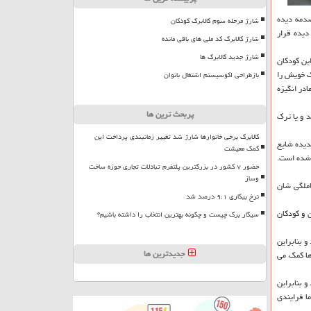
صدمه دیده
شارژ مرحله سوم کالابرگ کودکان
دیده قرار
شارژ کالابرگ کد ملی های باقی مانده
شارژ جدید کالابرگ ها
یزی به این كودكان
ك خویش را
بازطراحی اکوسیستم اشتغال بانوان
ادر انگیزه
پربحث ترین ها
 و یا ترك
کالابرگ برخی خانوارها شارژ شد تغییر زمانبندی پرداخت این
دیده شایع
کمک معیشت
 شده است.
حضور ۷ کشور در بزرگترین پلتفرم تبادلات تجاری حوزه ساخت
وساز
املگی شان
نرخ بیکاری ۹،۱ درصد شد
 و كودكان
سیگار برگ چیست و چگونه بهترین انتخاب را داشته باشیم؟
و بنابراین
جدیدترین ها
وها كمك می
و بنابراین
ما فرایندی