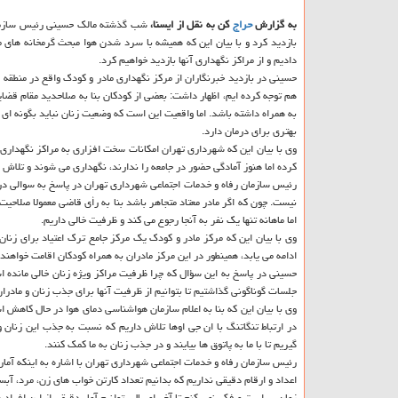
به گزارش
حراج
كن به نقل از ایسنا،
شب گذشته مالك حسینی رئیس سازما
بازدید كرد و با بیان این كه همیشه با سرد شدن هوا مبحث گرمخانه های م
دادیم و از مراكز نگهداری آنها بازدید خواهیم كرد.
هم توجه كرده ایم، اظهار داشت: بعضی از كودكان بنا به صلاحدید مقام قضا
به همراه داشته باشد. اما واقعیت این است كه وضعیت زنان نباید بگونه ای ب
بهتری برای درمان دارد.
وی با بیان این كه شهرداری تهران امكانات سخت افزاری به مراكز نگهداری 
كرده اما هنوز آمادگی حضور در جامعه را ندارند، نگهداری می شوند و تلاش 
رئیس سازمان رفاه و خدمات اجتماعی شهرداری تهران در پاسخ به سوالی در
نیست. چون كه اگر مادر معتاد متجاهر باشد بنا به رأی قاضی معمولا صلاح
اما ماهانه تنها یك نفر به آنجا رجوع می كند و ظرفیت خالی داریم.
وی با بیان این كه مركز مادر و كودك یك مركز جامع ترك اعتیاد برای زن
ادامه می یابد، همینطور در این مركز مادران به همراه كودكان اقامت خواهن
حسینی در پاسخ به این سؤال كه چرا ظرفیت مراكز ویژه زنان خالی مانده ا
جلسات گوناگونی گذاشتیم تا بتوانیم از ظرفیت آنها برای جذب زنان و مادران
وی با بیان این كه بنا به اعلام سازمان هواشناسی دمای هوا در حال كاهش ا
در ارتباط تنگاتنگ با ان جی اوها تلاش داریم كه نسبت به جذب این زنان و 
گیریم تا با ما به پاتوق ها بیایند و در جذب زنان به ما كمك كنند.
رئیس سازمان رفاه و خدمات اجتماعی شهرداری تهران با اشاره به اینكه آماری
اعداد و ارقام دقیقی نداریم كه بدانیم تعداد كارتن خواب های زن، مرد، آبس
زمان بر است و فكر نمی كنم تا آخر امسال بتوانیم آمار دقیقی از این افراد 