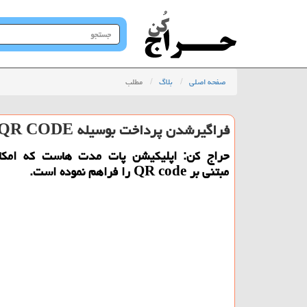
جستجو
در
سایت
صفحه اصلی
بلاگ
مطلب
فراگیرشدن پرداخت بوسیله QR CODE با پات
حراج كن: اپلیكیشن پات مدت هاست كه امكا
مبتنی بر QR code را فراهم نموده است.