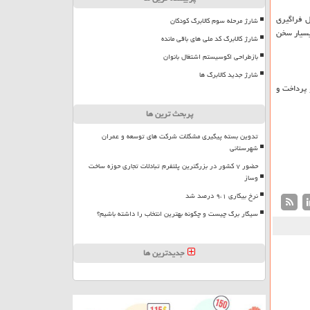
ل فراگیری
شارژ مرحله سوم کالابرگ کودکان
بسیار سخن
شارژ کالابرگ کد ملی های باقی مانده
بازطراحی اکوسیستم اشتغال بانوان
شارژ جدید کالابرگ ها
و پرداخت و
پربحث ترین ها
تدوین بسته پیگیری مشکلات شرکت های توسعه و عمران
شهرستانی
حضور ۷ کشور در بزرگترین پلتفرم تبادلات تجاری حوزه ساخت
وساز
نرخ بیکاری ۹،۱ درصد شد
سیگار برگ چیست و چگونه بهترین انتخاب را داشته باشیم؟
جدیدترین ها