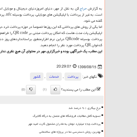
به گزارش
حراج
كن به نقل از مهر، دنیای امروزدنیای دیجیتال و موبایل ا
است، به غیر از پرداخت با اپلیكیشن های موبایلی، پرداخت بوسیله nfc، پرداخت بر پایه
گفته می شود.
اما یكی از روش های پرداختی كه این روزها خصوصاً در حوزه پرداخت خرد د
اپلیكیشن پات مدت هاست كه امكان پرداخت مبتنی بر QR code را فراهم نموده است.
پرداخت بوسیله QRcode دراین نرم افزارمنطبق براستا
كدخوان QR پرداخت مورد نظر را انجام دهید.
این مطلب، یك خبرآگهی بوده و خبرگزاری مهر در محتوای آن هیچ نظری ندارد
20:29:07
1398/08/15
تگهای خبر:
پرداخت
,
خدمات
,
كشور
این مطلب را می پسندید؟
(0)
(1)
نرخ بیکاری ۹،۱ درصد شد
تسویه کامل مطالبات فروشگاه های متصل به درگاه کالابرگ
پرداخت ۷۸۵ میلیارد تومان به مادران مشمول کارت امید مهر
بهترین روش دسترسی نما در پروژه های ساختمانی