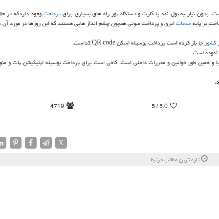
ست. بدون نیاز به پول نقد یا كارت و دستگاه پوز راه های بسیاری برای
پرداخت
وجود داردكه در حا
خدمات
ابری و پرداخت صوتی همچون چشم انداز هایی هستند كه این روزها در مورد آن 
ر
كشور
جا باز كرده است پرداخت بوسیله اسكن QR code كداست.
نداردهای روز دنیا و همین طور قوانین و مقررات داخلی است. كافی است برای پرداخت بوسیله اپلیكیشن پات و من
.
4719
/ 5
5.0
X
تازه ترین مطالب مرتبط