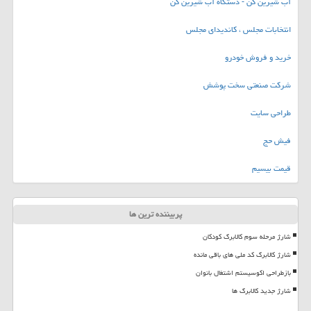
آب شیرین کن - دستگاه آب شیرین کن
انتخابات مجلس ، کاندیدای مجلس
خرید و فروش خودرو
شرکت صنعتی سخت پوشش
طراحی سایت
فیش حج
قیمت بیسیم
پربیننده ترین ها
شارژ مرحله سوم کالابرگ کودکان
شارژ کالابرگ کد ملی های باقی مانده
بازطراحی اکوسیستم اشتغال بانوان
شارژ جدید کالابرگ ها