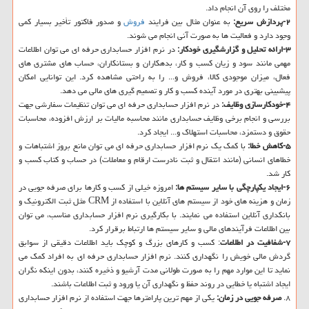
مختلف را روی آن انجام داد.
۲-پردازش سریع:
به عنوان مثال بین فرایند
فروش
و صدور فاكتور تأخیر بسیار كمی
وجود دارد و فعالیت ها به صورت آنی انجام می شوند.
۳-ارائه تحلیل و گزارشگیری خودكار:
در نرم افزار حسابداری حرفه ای می توان اطلاعات
مهمی مانند سود و زیان كسب و كار، بدهكاران و بستانكاران، حساب های مشتری های
فعال، میزان موجودی كالا، فروش و... را به راحتی مشاهده كرد. این توانایی امكان
پیشبینی بهتری در مورد آینده كسب و كار و تصمیم گیری های مالی می دهد.
۴-خودكارسازی وظایف:
در نرم افزار حسابداری حرفه ای می توان تنظیمات سفارشی جهت
بررسی و انجام برخی وظایف حسابداری مانند محاسبه مالیات بر ارزش افزوده، محاسبات
حقوق و دستمزد، محاسبات استهلاك و... ایجاد كرد.
۵-كاهش خطا:
با كمك یك نرم افزار حسابداری حرفه ای می توان مانع بروز اشتباهات و
خطاهای انسانی (مانند انتقال و ثبت نادرست ارقام و معاملات) در حساب و كتاب كسب و
كار شد.
۶-ایجاد یكپارچگی با سایر سیستم ها:
امروزه خیلی از كسب و كارها برای صرفه جویی در
زمان و هزینه های خود از سیستم های آنلاین با استفاده از CRM مثل ثبت الكترونیك و
بانكداری آنلاین استفاده می نمایند. با بكارگیری نرم افزار حسابداری مناسب، می توان
بین اطلاعات فرآیندهای مالی و سایر سیستم ها ارتباط برقرار كرد.
۷-شفافیت در اطلاعات
: كسب و كارهای بزرگ و كوچك باید اطلاعات دقیقی از سوابق
گردش مالی خویش را نگهداری كنند. نرم افزار حسابداری حرفه ای به افراد كمك می
نماید تا این موارد مهم را به صورت طولانی مدت آرشیو و ذخیره كنند، بدون اینكه نگران
ایجاد اشتباه یا خطایی در روند حفظ و نگهداری آن یا ورود و ثبت اطلاعات باشند.
۸.
صرفه جویی در زمان:
یكی از مهم ترین پارامترها جهت استفاده از نرم افزار حسابداری