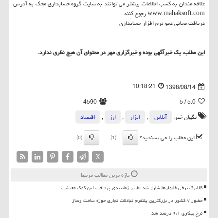
علاقه مندان به كسب اطلاعات بیشتر می توانند به سایت گروه حسابداری محك به آدرس
www.mahaksoft.com رجوع كنند.
دریافت مجانی دمو نرم افزار حسابداری
این مطلب، یك خبرآگهی بوده و خبرگزاری مهر در محتوای آن هیچ نظری ندارد.
10:18:21
1398/08/14
4590
/ 5
5.0
تگهای خبر:
آنلاین
,
ابزار
,
ارز
,
اقتصاد
این مطلب را می پسندید؟
(0)
(1)
X
تازه ترین مطالب مرتبط
کالابرگ برخی خانوارها شارژ شد تغییر زمانبندی پرداخت این کمک معیشت
حضور ۷ کشور در بزرگترین پلتفرم تبادلات تجاری حوزه ساخت وساز
نرخ بیکاری ۹،۱ درصد شد