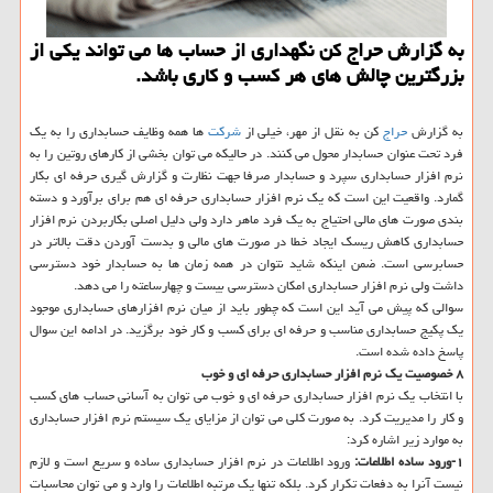
به گزارش حراج كن نگهداری از حساب ها می تواند یكی از
بزرگترین چالش های هر كسب و كاری باشد.
به گزارش
حراج
كن به نقل از مهر، خیلی از
شركت
ها همه وظایف حسابداری را به یك
فرد تحت عنوان حسابدار محول می كنند. در حالیكه می توان بخشی از كارهای روتین را به
نرم افزار حسابداری سپرد و حسابدار صرفا جهت نظارت و گزارش گیری حرفه ای بكار
گمارد. واقعیت این است كه یك نرم افزار حسابداری حرفه ای هم برای برآورد و دسته
بندی صورت های مالی احتیاج به یك فرد ماهر دارد ولی دلیل اصلی بكاربردن نرم افزار
حسابداری كاهش ریسك ایجاد خطا در صورت های مالی و بدست آوردن دقت بالاتر در
حسابرسی است. ضمن اینكه شاید نتوان در همه زمان ها به حسابدار خود دسترسی
داشت ولی نرم افزار حسابداری امكان دسترسی بیست و چهارساعته را می دهد.
سوالی كه پیش می آید این است كه چطور باید از میان نرم افزارهای حسابداری موجود
یك پكیج حسابداری مناسب و حرفه ای برای كسب و كار خود برگزید. در ادامه این سوال
پاسخ داده شده است.
۸ خصوصیت یك نرم افزار حسابداری حرفه ای و خوب
با انتخاب یك نرم افزار حسابداری حرفه ای و خوب می توان به آسانی حساب های كسب
و كار را مدیریت كرد. به صورت كلی می توان از مزایای یك سیستم نرم افزار حسابداری
به موارد زیر اشاره كرد:
۱-ورود ساده اطلاعات:
ورود اطلاعات در نرم افزار حسابداری ساده و سریع است و لازم
نیست آنرا به دفعات تكرار كرد. بلكه تنها یك مرتبه اطلاعات را وارد و می توان محاسبات