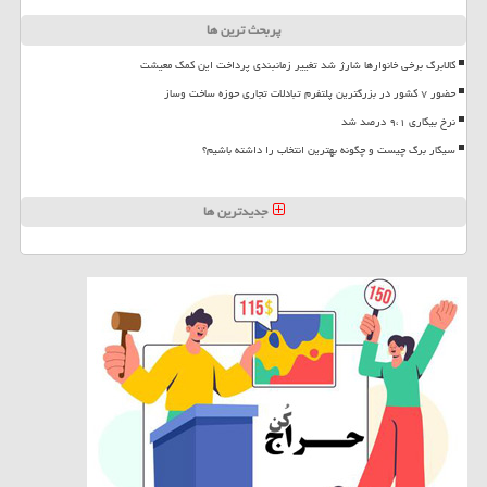
پربحث ترین ها
کالابرگ برخی خانوارها شارژ شد تغییر زمانبندی پرداخت این کمک معیشت
حضور ۷ کشور در بزرگترین پلتفرم تبادلات تجاری حوزه ساخت وساز
نرخ بیکاری ۹،۱ درصد شد
سیگار برگ چیست و چگونه بهترین انتخاب را داشته باشیم؟
جدیدترین ها