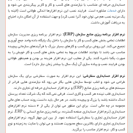
حسابداری حرفه ای متناسب با نیازمندی های كسب و كار و كاربر پیكربندی می شود و
دارای
خدمات
مشاوره است. فرایند نصب این نرم افزارها اندكی طولانی است (البته با
یك مرتبه نصب هم می توان خود آنرا نصب كرد) و جهت استفاده از آن امكان دارد احتیاج
به دریافت آموزش داشت.
نرم افزار برنامه ریزی منابع سازمان (ERP):
نرم افزار برنامه ریزی مدیریت سازمان
اطلاعات تمامی بخش های كسب و كار یا سازمان را داخل یك پایگاه داده واحد جمع آوری و
تجمیع می كند. این روش برای كسب و كارهای بسیار بزرگ با فرآیندهای سازمانی پیچیده
مناسب می باشد تا بتوانند اطلاعات مربوط به تمامی بخش های كسب و كار خویش را به
صورت یكجا ذخیره كنند. یكی از معایب این نرم افزار هزینه بر بودن و همینطور طولانی
بودن فرایند نصب و پیاده سازی آن (یك سال یا بیشتر زمان نیاز دارد) است.
نرم افزار حسابداری سفارشی:
این نرم افزار به صورت سفارشی برای یك سازمان
طراحی می شود و اغلب توسط سازمان هایی بكار می رود كه نیازمندی هایی فراتر از
سیستم های برنامه ریزی منابع (ERP) و نرم افزار حسابداری حرفه ای تجاری دارند.
حسابداری قلب تپنده هر كسب و كاری است. فرقی نمی كند كه یك شركت تعداد پرسنل
اندك داشته باشد یا بزرگ و پیچیده باشد، در هر حال باید دانست روند حساب های مالی
مجموعه در چه حالی است. برای این منظور می توان از یكی از ۴ دسته نرم افزارهای
حسابداری (نرم افزار حسابداری صفحه گسترده، برنامه ریزی منابع انسانی یا ERP، نرم
افزار حسابداری تجاری یا سفارشی) استفاده نمود. از بین این چهار گروه، نرم افزارهای
حسابداری تجاری دارای بالاترین سطح محبوبیت هستند و می توان با عنایت به زمینه و نوع
كسب و كار، نرم افزار مناسب را برگزید.