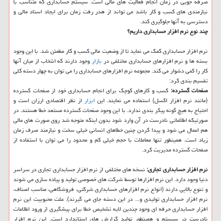
صرفه جویی در زمان انجام فعالیت های مالی است. سیستم حسابداری كه متناسب با
نیازمندی های كسب و كار باشد می تواند از هدر رفت زمان برای ایجاد اسناد مالی و
دسترسی به آنها جلوگیری كند.
چند نوع نرم افزار حسابداری داریم؟
نرم افزار حسابداری كمك می نماید تا از وضعیت مالی كسب و كار مطمئن شد. با این وجود
بسته ها و نرم افزارهای حسابداری مختلفی در
بازار
وجود دارند كه انتخاب از میان آنها
كار را كمی دشوار می كند. مجموعه نرم افزارهای حسابداری را می توان به چهار دسته كلی
تقسیم بندی كرد:
صفحات گسترده:
كسب و كارهای كوچك برای انجام حسابداری خود از صفحات گسترده
(مانند نرم افزار اكسل) استفاده می نمایند. این
ابزار
از نظر اقتصادی ارزان است و
احتیاج به هیچ گونه پیكر بندی ندارد. با این وجود صفحات گسترده مستعد خطا هستند. در
صورتیكه اطلاعاتی نادرست در آن وارد شود بدون اینكه متوجه شد روی صورت های مالی
هم اعمال می شود و پیدا كردن چنین خطاهای انسانی خیلی سخت و نیازمند صرف زمان
زیاد است. همینطور تنها معاملات با حجم خیلی كم و محدود را می توان با استفاده از
صفحات گسترده مدیریت كرد.
نرم افزار حسابداری تجاری:
نسخه های مختلفی از نرم افزار حسابداری تجاری در سراسر
دنیا وجود دارد. این نرم افزارها توسط شركت های خصوصی تولید و پیاده سازی می شوند
و تنوع بالایی دارند (انواع نرم افزارهای حسابداری شركتی، فروشگاهی، مناسب اصناف،
نرم افزار حسابداری تولیدی و... در این دسته جای می گیرند). علت محبوبیت این نرم
افزار حسابداری حرفه ای وجود چندین لایه تشخیص خطا برای پیشگیری از ورود اطلاعات
نادرست در سیستم و همینطور تولید گزارش های استاندارد است. این نرم افزار