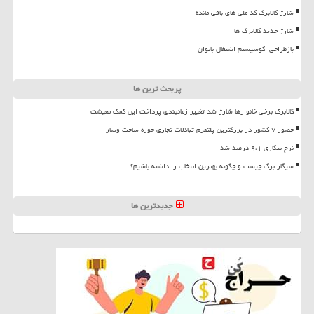
شارژ کالابرگ کد ملی های باقی مانده
شارژ جدید کالابرگ ها
بازطراحی اکوسیستم اشتغال بانوان
پربحث ترین ها
کالابرگ برخی خانوارها شارژ شد تغییر زمانبندی پرداخت این کمک معیشت
حضور ۷ کشور در بزرگترین پلتفرم تبادلات تجاری حوزه ساخت وساز
نرخ بیکاری ۹،۱ درصد شد
سیگار برگ چیست و چگونه بهترین انتخاب را داشته باشیم؟
جدیدترین ها