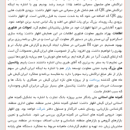
تراكنش های مشمول سمپاتی شاهد ۱۷۵ درصد رشد بودیم. وی با اشاره به اینكه
تراكنش های QR كد هم شامل طرح سمپاتی می شود اظهار داشت: بزودی قابلیت هایی
روی QR كد اضافه می شود كه به شدت نسبت به قبل رقابتی است. او اظهار داشت:
بزودی یك رویداد بزرگ برای پات اتفاق می افتد و یك لباس جدید برتن خواهد نمود.
شهره آقابابایی در انتها اظهارات خود در مقابل پشتیبانان تعظیم كرد.
تحولات در فناوری
اطلاعات
بهزاد علیپور معاونت فناوری اطلاعات در این همایش اظهار داشت: پیاده سازی
اسكرام و آی تی مستر پلن در دستور كار معاونت آی تی است و در حال برنامه ریزی برای
بهبود هستیم. در حوزه BI تغییراتی در عملكرد ایجاد كردیم و گزارش های چابك تر و
بهتری را خواهیم داشت. وی افزود: یكی از خصوصیت های ایران كیش محصولات آن است
كه ارتقای كیفیت آنرا در نظر گرفته ایم. برنامه های خویش را هم برپایه بازخوردها تبیین
می نماییم تا به سفر به برتری كه آقای طبری بدان اشاره داشتند دست یابیم.
پتانسیل
های بزرگ
وحید حجتی معاونت توسعه
بازار
هم با اشاره به اینكه ایران كیش در سهم
بازار از نظر مبلغ تراكنش رتبه سوم را دارد به مقایسه برنامه و عملكرد ایران كیش طی
ماه های گذشته
پرداخت
و از پروژه های تازه ایران كیش در همكاری با بانك ها و
موسسات خبرداد. وی اظهار داشت: پتانسیل های بسیار بزرگی درایران كیش وجوددارد
كه سبب افتخار ماست.
كمیته های استانی
علی یادگار مدیر پروژه بانك تجارت با اشاره به تشكیل كمیته های
استانی ایران كیش اظهار داشت: اعضای كمیته شامل مدیر منطقه، معاون اداری منطقه،
كارشناس بازاریابی، روسای شعب اثرگذار و مسئول دفتر
شركت
خواهد بود. وی اظهار
نمود: خروجی كمیته های استانی در كمیته مركزی بررسی می شود. شناسایی و تعیین
بازارهای گروهی و بازارهای منطقه، شناسایی و جذب اصناف سودده در منطقه، بررسی
مشتریان زیان ده، تهیه و تنظیم گزارشات ماهیانه مربوط به عملكرد دستگاه های پایانه