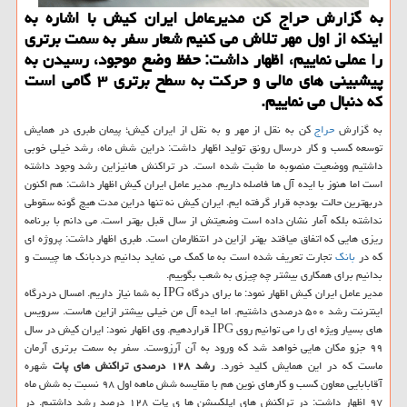
به گزارش حراج كن مدیرعامل ایران كیش با اشاره به
اینكه از اول مهر تلاش می كنیم شعار سفر به سمت برتری
را عملی نماییم، اظهار داشت: حفظ وضع موجود، رسیدن به
پیشبینی های مالی و حركت به سطح برتری ۳ گامی است
كه دنبال می نماییم.
به گزارش
حراج
كن به نقل از مهر و به نقل از ایران كیش؛ پیمان طبری در همایش
توسعه كسب و كار درسال رونق تولید اظهار داشت: دراین شش ماه، رشد خیلی خوبی
داشتیم ووضعیت منصوبه ما مثبت شده است. در تراكنش هانیزاین رشد وجود داشته
است اما هنوز با ایده آل ها فاصله داریم. مدیر عامل ایران كیش اظهار داشت: هم اكنون
دربهترین حالت بودجه قرار گرفته ایم. ایران كیش نه تنها دراین مدت هیچ گونه سقوطی
نداشته بلكه آمار نشان داده است وضعیتش از سال قبل بهتر است. می دانم با برنامه
ریزی هایی كه اتفاق میافتد بهتر ازاین در انتظارمان است. طبری اظهار داشت: پروژه ای
كه در
بانك
تجارت تعریف شده است به ما كمك می نماید بدانیم دردبانك ها چیست و
بدانیم برای همكاری بیشتر چه چیزی به شعب بگوییم.
مدیر عامل ایران كیش اظهار نمود: ما برای درگاه IPG به شما نیاز داریم. امسال دردرگاه
اینترنت رشد ۵۰۰ درصدی داشتیم. اما ایده آل من خیلی بیشتر ازاین هاست. سرویس
های بسیار ویژه ای را می توانیم روی IPG قراردهیم. وی اظهار نمود: ایران كیش در سال
۹۹ جزو مكان هایی خواهد شد كه ورود به آن آرزوست. سفر به سمت برتری آرمان
ماست كه در این همایش كلید خورد.
رشد ۱۲۸ درصدی تراكنش های پات
شهره
آقابابایی معاون كسب و كارهای نوین هم با مقایسه شش ماهه اول ۹۸ نسبت به شش ماه
۹۷ اظهار داشت: در تراكنش های اپلكییشن ها ی پات ۱۲۸ درصد رشد داشتیم. در