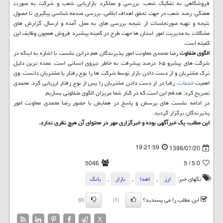
فروشگاهی به تفكیك شعب، بررسی و عملكرد بازاریابی شعب و شركت به صورت
هفتگی، رصد شعب در جهت تحقق اهداف ابلاغی، بررسی صدمه شناسی پیگیری تا حصول
نتیجه و تهیه صورتجلسات از نتیجه بررسی های به عمل آمده و ارسال گزارش های
مشكلات به مدیریت امور استان ها جهت طرح در كمیته پیشبرد فروش همچون وظایف این
كمیته است.
الگوی متفاوت
رضا محمدی معاونت امور پذیرندگان هم دراین نشست با اشاره به اینكه در
شركت های پیشرو ۶۵ درصد پیشرفت به خاطر نیروی انسانی است. عمده ترین دلیل
ترك مشتریان و از دست دادن بازار توسط شركت ها را نوع رفتار با مشتریان دانست. وی
اهمیت
خدمات
، رقبا در از دست دادن مشتریان را پس از نوع رفتار ارزیابی كرد. محمدی
تصریح كرد: هدفم این است كه در كنار شما عزیزان الگوی متفاوتی بسازیم.
در ادامه نشست های پرسش و پاسخ در همایش با حضور رضا محمدی معاونت امور
پذیرندگان برگزار گردید.
این مطلب، یك خبرآگهی بوده و خبرگزاری مهر در محتوای آن هیچ نظری ندارد.
19:21:59
1398/07/20
5046
/ 5
5.0
تگهای خبر:
ارز
,
اهدا
,
بازار
,
بانك
این مطلب را می پسندید؟
(0)
(1)
X