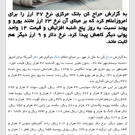
به گزارش حراج كن بانك مركزی نرخ ۴۷ ارز را برای
امروزاعلام كرد كه بر مبنای آن نرخ ۲۳ ارز مانند یورو و
پوند نسبت به روز پنج شنبه افزایش و قیمت ۱۴ واحد
پولی دیگر كاهش پیدا كرد. نرخ دلار و ۹ ارز دیگر هم
ثابت ماند.
به گزارش
حراج
كن به نقل از مهر، بر مبنای اعلام
بانك
مركزی هر
دلار
آمریكا برای امروز
«شنبه بیستم مهر ماه ۹۸» بدون تغییر نسبت به روز گذشته ۴۲ هزار ریال قیمت خورد.
همینطور در روز جاری هر پوند انگلیس با ۱۷۶۵ ریال افزایش نسبت به روز پنج شنبه
۵۳ هزار و ۱۳۰ ریال و هر یورو هم با ۲۳۶ ریال رشد نسبت به روز پنج شنبه ۴۶ هزار و
۳۷۸ ریال ارزش گذاری شد.
افزون بر این، هر فرانك سوئیس ۴۲ هزار و ۱۳۶ ریال، كرون سوئد ۴ هزار و ۲۸۴
ریال، كرون نروژ ۴ هزار و ۶۲۶ ریال، كرون دانمارك ۶ هزار و ۲۰۸ ریال، روپیه هند
۵۹۲ ریال، درهم امارات متحده عربی ۱۱ هزار و ۴۳۷ ریال، دینار كویت ۱۳۸ هزار و ۲۵۷
ریال، یكصد روپیه پاكستان ۲۶ هزار و ۸۶۰ ریال، یكصد ین ژاپن ۳۸ هزار و ۷۵۲ ریال،
دلار هنگ كنگ ۵ هزار و ۳۵۵ ریال، ریال عمان ۱۰۹ هزار و ۲۳۳ ریال و دلار كانادا ۳۱
هزار و ۸۱۶ ریال قیمت خورد.
از سوی دیگر، نرخ دلار نیوزیلند ۲۶ هزار و ۶۱۲ ریال، راند آفریقای جنوبی ۲ هزار و
۸۴۳ ریال، لیر تركیه ۷ هزار و ۱۳۹ ریال، روبل روسیه ۶۵۴ ریال، ریال قطر ۱۱ هزار و