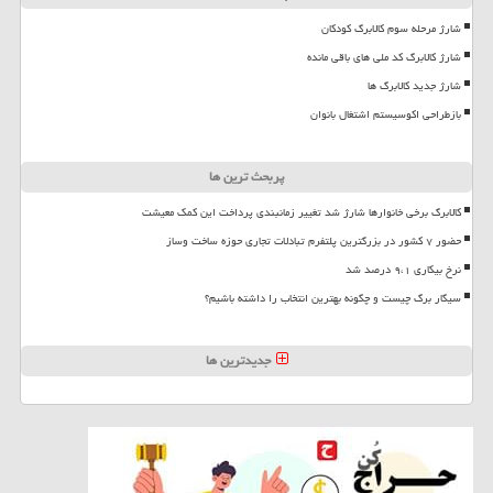
شارژ مرحله سوم کالابرگ کودکان
شارژ کالابرگ کد ملی های باقی مانده
شارژ جدید کالابرگ ها
بازطراحی اکوسیستم اشتغال بانوان
پربحث ترین ها
کالابرگ برخی خانوارها شارژ شد تغییر زمانبندی پرداخت این کمک معیشت
حضور ۷ کشور در بزرگترین پلتفرم تبادلات تجاری حوزه ساخت وساز
نرخ بیکاری ۹،۱ درصد شد
سیگار برگ چیست و چگونه بهترین انتخاب را داشته باشیم؟
جدیدترین ها