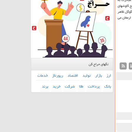
ج كاوشهای
گوگل ظاهر
ارمغان می
تگهای حراج کن
ارز
بازار
تولید
اقتصاد
رپورتاژ
خدمات
بانك
پرداخت
طلا
شركت
خرید
برند