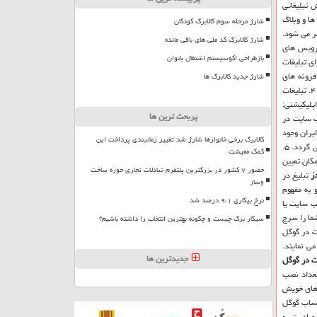
 تبلیغاتی
ها و وبلاگ
شارژ مرحله سوم کالابرگ کودکان
ر می شود.
شارژ کالابرگ کد ملی های باقی مانده
رویس های
بازطراحی اکوسیستم اشتغال بانوان
ی تبلیغات
و و نمایشی امكان تبلیغ دارد ۲. تبلیغات همراه با افزونه های
شارژ جدید کالابرگ ها
تبلیغاتی: ضمیمه های مرتبط چون آدرس، پیشنهاد، تخفیف و... با قابلیت نمایشی ۳. تبلیغات فروشگاهی Shopping: مناسب برای جستجوی محصولی برای خرید از جانب كاربران ۴. تبلیغات
كان تماس كاربر با صاحب و كار از راه ابزارهای ارتباطی چون موبایل و... ۶. تبلیغات اپلیكیشنی:
پربحث ترین ها
 اشاره كرد: ۱. می تواند وب سایت در
گان داخل ایران وجود
کالابرگ برخی خانوارها شارژ شد تغییر زمانبندی پرداخت این
دارد. ۳. آگهی تبلیغاتی گوگل برای كسانی به نمایش در می آید كه به دنبال خدمات و كالایی هستند. ۴. هزینه تبلیغات تنها به ازای كلیك روی تبلیغات شما از هزینه شما كسر می گردد. ۵.
کمک معیشت
قابل كنترل است. ۶. امكان تعیین كشوری كه تبلیغات در آنها نمایش داده شود. ۷. امكان تعیین ساعاتی كه تبلیغات نمایش داده شوند. ۸. امكان تعیین
حضور ۷ کشور در بزرگترین پلتفرم تبادلات تجاری حوزه ساخت
ز
تبلیغ در
وساز
 به مفهوم
نرخ بیکاری ۹،۱ درصد شد
وب سایت یا
ما را سرچ
سیگار برگ چیست و چگونه بهترین انتخاب را داشته باشیم؟
ت در گوگل
ی نمایند.
جدیدترین ها
ت در گوگل
پلی از راه بستر گوگل ادوردز صورت می پذیرد و تعداد نصب قابل اندازه گیری و ردیابی است. با روش تبلیغات در GOOGLE PLAY تعداد نصب
 های خویش
حساب گوگل
مبادرت به