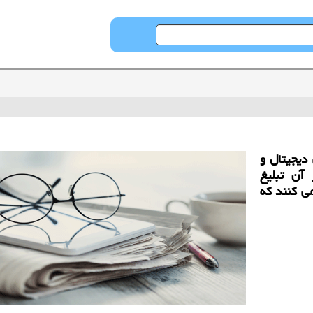
 دیجیتال و
آن تبلیغ
می كنند كه