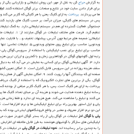
به گزارش
حراج
كن به نقل از مهر، این روش تبلیغاتی و بازاریابی یكی ا
برای قرار دادن سایت خود در نتایج و صفحات برتر گوگل استفاده كنند.
تبل
ها می پردازند.
پرداخت
به ازای كلیك یعنی با هر كلیكی كه كاربر می كند و
پس در سیستم های كلیكی، میزان درآمد، بر حسب كلیك های بازدید كن
جستجوگر، فعالیت گسترده ای هم در سیستم تبلیغاتی دارد. به كمك تبلیغات
مناسب برای تبلیغ برای نصب اپلیكیشن با استفاده از سرویس گوگل پلی
م
صفحه ای كه بینندگان آنها را رویت كنند. ۹. امكان نمایش آگهی از همان زمانی كه آگهی ساخته شود. ۱۰. امكان تعیین هزینه برای هر كلیك وجود دارد.
گوگل، یكی از برترین های تجارت الكترونیك كه با استفاده از كلیك دریا
پرداخت به ازای هر كلیك است. پس، با هر كلیك كاربر مبلغی از بودجه كس
رسانه تبلیغ دهنده هدایت می شوند و هزینه آن بر مبنای تعداد كلیك ها 
می كنند و تبلیغ را مشاهده می كند، هیچ هزینه ای ندارد و فقط زمانی ه
پلی و اپل استور بهترین راه برای تبلیغ اپلیكیشن ها و نرم افزارها است.
این دو نرم افزار معروف و معتبر در واقع فروشگاههای اینترنتی بوده كه 
پلی با گوگل ادز
اپلیكیشن های سازگار با گوشیهای هوشمند به طرز قابل ملاحظه ای افزایش م
را به چندین برابر رسانیده اند.
نحوه تبلیغات در گوگل پلی
در تبلیغات در گ
پلی را به گوگل ادوردز متصل نمود. هزینه های نصب هر بار اپلیكیشن را تع