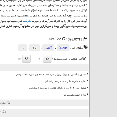
نمایش آن در محیط ها و بسترهای مناسب و مربوطه می نماید. بدین سان با ع
گوگل و سایتهایی كه در رابطه با مبحث نرم افزار شما هستند نمایش می د
شود، نیست. چون كه باید به این مقوله به صورت تخصصی و مدیریت شده ت
آورد. پس این كار را به افراد كارآزموده و مجرب
شركت
های تبلیغاتی بسپار
این مطلب، یك خبرآگهی بوده و خبرگزاری مهر در محتوای آن هیچ نظری ندارد
14:42:22
1398/07/13
تگهای خبر:
Shop
,
آنلاین
,
ابزار
,
ارز
این مطلب را می پسندید؟
(0)
(1)
حضور ۷ کشور در بزرگترین پلتفرم تبادلات تجاری حوزه ساخت وساز
منابع مشاغل خانگی ۱۴۰ درصد رشد کرد
تشکل های کارگری، از شکاف قانون تا مداخله فرسایشی
شارژ جدید کالابرگ ها
نظرات
نظ