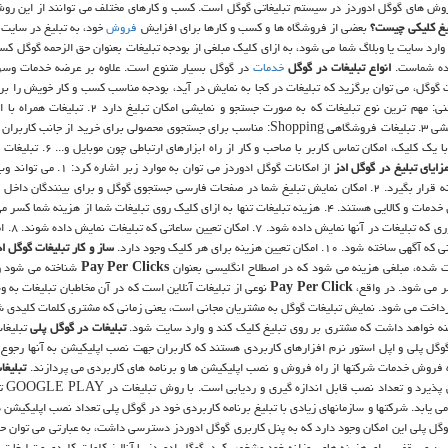
ز روش های گوگل ادوردز در سیستم تبلیغاتی گوگل است. كسب و كارهای مختلف می توانند از این روش
یغ كلیكی چیست؟
بعضی از فروشگاه ها و كسب و كارها برای افزایش
فروش
خود، به تبلیغ در سایت 
 وارد سایت یا وبلاگ شما می شود، به ازای كلیك مبلغی از بودجه تبلیغات بعنوان حق الزحمه گوگل كس
نده شماست.
انواع تبلیغات در گوگل
خدمات
در گوگل بسیار متنوع است. علاوه بر عرضه خدمات وس
 گوگل، می توان برگزید كه تبلیغات در كجا به نمایش در آید، بودجه مناسب كسب و كار خویش را برا
تنظیم كرد. فرمت های مختلف تبلیغات در گوگل عبارتند از: ۱. تبلیغات متنی: مهم ترین نوع تبلیغات كه به صورت جستج
ویدئویی: مناسب برای تبلیغ روی محتوای ویدئویی ۵. تبلیغات تماسی: تنها با یك كلیك، ام
زایای تبلیغ در گوگل ادز
از امكانات گوگل ادوردز می توان به موارد زبر
رتبه اول كاوشهای گوگل در كوتاهترین زمان و با كمترین و ارزان ترین هزینه قرار بگیرد. ۲. امكان نمایش تبلیغ شما در صفحات فارسی جستجوی گوگل و برای بینند
سقف هزینه روزانه در این سرویس 
ساز و كار تبلیغات گوگل اد
فت شده، مبلغی هزینه می شود كه در اصطلاح انگلیسی بعنوان
Pay Per Clicks
شناخته می شود و
ر می شود. در واقع،
Pay Per Click
نوعی از تبلیغات آنلاین است كه در آن مخاطبان تبلیغات به 
پرداخت می شود. نمایش تبلیغات گوگل به مشتریان مجانی است، یعنی زمانی كه مشتری كلمات كلیدی ش
زینه خواهد داشت كه مشتری بر روی تبلیغ كلیك كند و وارد سایت شود.
تبلیغات در گوگل پلی
تبلیغا
 گوگل پلی و اپل استور نرم افزارهای كاربردی هستند كه كاربران جهت نصب اپلیكیشن به آنها رجوع م
به فروش خدمات شركتها از راه فروش و نصب اپلیكیشن ها و برنامه های كاربردی می پردازند.
تبلیغا
تبلیغات در گوگل 
ی یابد. شركتها و سازمانهای زیادی با تبلیغ برنامه كاربردی خود در گوگل پلی تعداد نصب اپلیكیشن
وگل پلی این امكان وجود دارد كه به پنل كاربری گوگل ادوردز دسترسی داشت، به عبارتی می توان 
یین و سقفی برای هزینه های روزانه خود مشخص كرد. گوگل ادوردز با آنالیز كلمات كلیدی و تبلیغات، 