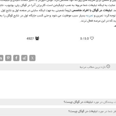
نایت به اینكه تبلیغات شما مربوط به نصب اپلیكیشن است، كاربران آنرا در گوگل پلی، یوتیوب، نتای
هد.
تبلیغات در گوگل با افراد متخصص
لزوماٌ تضمینی به جهت اینكه سایتی در صفحه اول و نتایج اول 
وجه كرد؛ تمرین و
تجربه
بسیار سبب موفقیت می شود و حتی كسب جایگاه اول در نتایج گوگل را به 
ید كه در این عرصه فعال ترند.
.
4927
/ 5
5.0
X
تازه ترین مطالب مرتبط
 بینندگان در مورد
تبلیغات در گوگل چیست؟
ر شما در مورد
تبلیغات در گوگل چیست؟