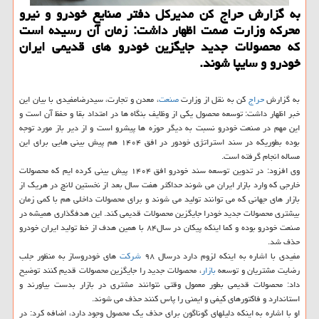
به گزارش حراج كن مدیركل دفتر صنایع خودرو و نیرو
محركه وزارت صمت اظهار داشت: زمان آن رسیده است
كه محصولات جدید جایگزین خودرو های قدیمی ایران
خودرو و سایپا شوند.
به گزارش
حراج
كن به نقل از وزارت
صنعت
، معدن و تجارت، سیدرضامفیدی با بیان این
خبر اظهار داشت: توسعه محصول یكی از وظایف بنگاه ها در امتداد بقا و حفظ آن است و
این مهم در صنعت خودرو نسبت به دیگر حوزه ها پیشرو است و از دیر باز مورد توجه
بوده بطوریكه در سند استراتژی خودور در افق ۱۴۰۴ هم پیش بینی هایی برای این
مساله انجام گرفته است.
وی افزود: در تدوین توسعه سند خودرو افق ۱۴۰۴ پیش بینی كرده ایم كه محصولات
خارجی كه وارد بازار ایران می شوند حداكثر هفت سال بعد از نخستین لانچ در هریك از
بازار های جهانی كه می توانند تولید می شوند و برای محصولات داخلی هم با كمی زمان
بیشتری محصولات جدید خودرا جایگزین محصولات قدیمی كند. این هدفگذاری همیشه در
صنعت خودرو بوده و كما اینكه پیكان در سال۸۴ با همین هدف از خط تولید ایران خودرو
حذف شد.
مفیدی با اشاره به اینكه لزوم دارد درسال ۹۸
شركت
های خودروساز به منظور جلب
رضایت مشتریان و توسعه
بازار
، محصولات جدید را جایگزین محصولات قدیم كنند توضیح
داد: محصولات قدیمی بطور معمول وقتی نتوانند مشتری در بازار بدست بیاورند و
استاندارد و فاكتورهای كیفی و ایمنی را پاس كنند حذف می شوند.
او با اشاره به اینكه دلیلهای گوناگون برای حذف یك محصول وجود دارد، اضافه كرد: در