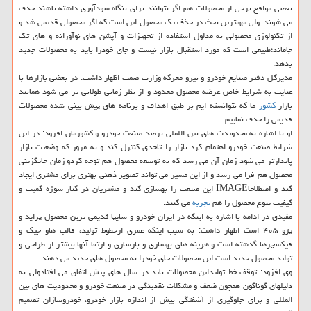
بعضی مواقع برخی از محصولات هم اگر نتوانند برای بنگاه سودآوری داشته باشند حذف
می شوند. ولی مهمترین بحث در حذف یك محصول این است كه اگر محصولی قدیمی شد و
از تكنولوژی محصولی به مدلول استفاده از تجهیزات و آپشن های نوآورانه و های تك
جاماند؛طبیعی است كه مورد استقبال بازار نیست و جای خودرا باید به محصولات جدید
بدهد.
مدیركل دفتر صنایع خودرو و نیرو محركه وزارت صمت اظهار داشت: در بعضی بازارها با
عنایت به شرایط خاص عرضه محصول محدود و از نظر زمانی طولانی تر می شود همانند
بازار
كشور
ما كه نتوانسته ایم بر طبق اهداف و برنامه های پیش بینی شده محصولات
قدیمی را حذف نماییم.
او با اشاره به محدویدت های بین اللملی برضد صنعت خودرو و كشورمان افزود: در این
شرایط صنعت خودرو اهتمام كرد بازار را تاحدی كنترل كند و به مرور كه وضعیت بازار
پایدارتر می شود زمان آن می رسد كه به توسعه محصول هم توجه كردو زمان جایگزینی
محصول هم فرا می رسد و از این مسیر می تواند تصویر ذهنی بهتری برای مشتری ایجاد
كند و اصطلاحاIMAGE این صنعت را بهسازی كند و مشتریان در كنار سوژه كمیت و
كیفیت تنوع محصول را هم
تجربه
می كنند.
مفیدی در ادامه با اشاره به اینكه در ایران خودرو و سایپا قدیمی ترین محصول پراید و
پژو ۴۰۵ است اظهار داشت: به سبب اینكه عمری ازخطوط تولید، قالب هاو جیك و
فیكسچرها گذشته است و هزینه های بهسازی و بازسازی و ارتقا آنها بیشتر از طراحی و
تولید محصول جدید است این محصولات جای خودرا به محصول های جدید می دهند.
وی افزود: توقف خط تولیداین محصولات باید در سال های پیش اتفاق می افتادولی به
دلیلهای گوناگون همچون ضعف و مشكلات نقدینگی در صنعت خودرو و محدودیت های بین
المللی و برای جلوگیری از آشفتگی بیش از اندازه بازار خودرو، خودروسازان تصمیم