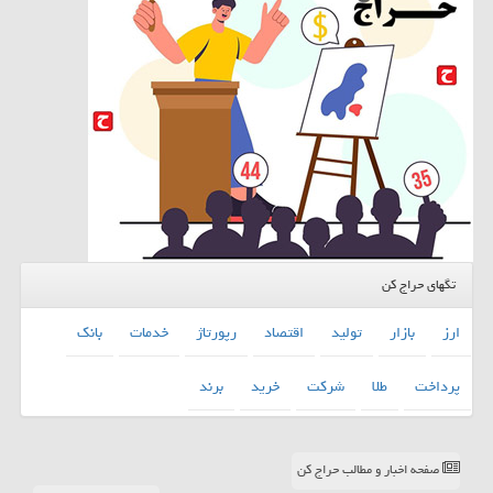
تگهای حراج کن
ارز
بازار
تولید
اقتصاد
رپورتاژ
خدمات
بانك
پرداخت
طلا
شركت
خرید
برند
صفحه اخبار و مطالب حراج کن