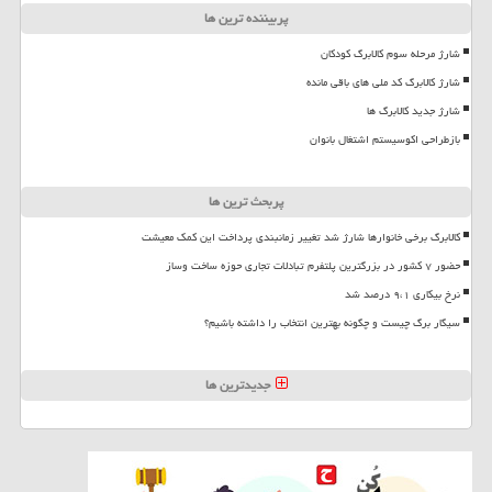
پربیننده ترین ها
شارژ مرحله سوم کالابرگ کودکان
شارژ کالابرگ کد ملی های باقی مانده
شارژ جدید کالابرگ ها
بازطراحی اکوسیستم اشتغال بانوان
پربحث ترین ها
کالابرگ برخی خانوارها شارژ شد تغییر زمانبندی پرداخت این کمک معیشت
حضور ۷ کشور در بزرگترین پلتفرم تبادلات تجاری حوزه ساخت وساز
نرخ بیکاری ۹،۱ درصد شد
سیگار برگ چیست و چگونه بهترین انتخاب را داشته باشیم؟
جدیدترین ها