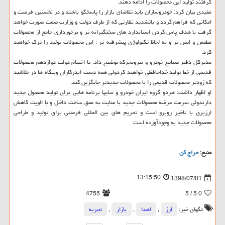
گرفتند تولید این محصولات را ادامه دهند.
مفیدی بیان كرد: خودروسازان باید تقاضای بازار را پاسخگو باشند و در نخستین فرصت و
امكانی كه فراهم گردد و باتشدید نظارتی كه از طرف دولت و وزارت صمت صورت خواهد
گرفت با هدف پاس كردن استاندارد های سختگیرانه تر و برخورداری جامع از محصولات
مطمعن و ایمن تر و به لحاظ تكنولوژی پیشرفته تر ؛ این محصولات تولید را ترك خواهند
كرد.
مدیركل دفتر صنایع خودرو و نیرومحركه توضیح داد: تا اختتام دولت دوازدهم محصولات
قدیمی از خط تولید خداحافظی خواهند كردولی همه دست اندركاران وبنگاه ها در تلاشند
كه زودتر محصولات قدیمی را با محصولات جدیدتر جایگزین كند.
او اظهار داشت: هردو گروه ایران خودرو و سایپا برنامه هایی برای تولید محصول جدید
دارندولی سرعت عرضه محصولات جدید با عنایت به عمق ساخت داخل و با الویت كاهش
ارزبری با تاخیر روبرو است و تحریم های بین المللی فرصتی برای تولید و طراحی
محصولات جدید به وجودآورده است
منبع:
حراج كن
13:15:50
1398/07/01
4755
/ 5
5.0
تگهای خبر:
ارز
,
اهدا
,
بازار
,
تجربه