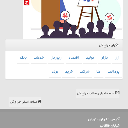
تگهای حراج کن
ارز
بازار
تولید
اقتصاد
رپورتاژ
خدمات
بانك
پرداخت
طلا
شركت
خرید
برند
صفحه اخبار و مطالب حراج کن
صفحه اصلی حراج کن
آدرس :
ایران - تهران
خیابان طالقانی