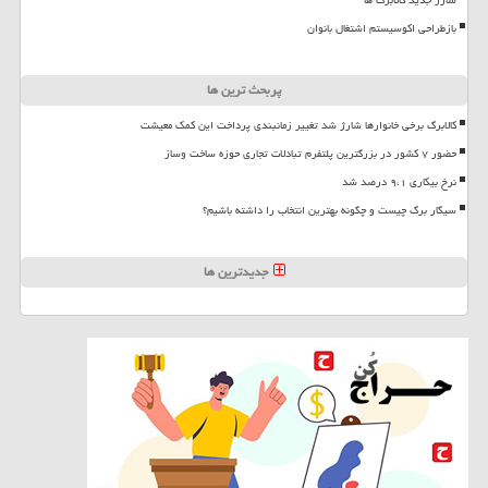
بازطراحی اکوسیستم اشتغال بانوان
پربحث ترین ها
کالابرگ برخی خانوارها شارژ شد تغییر زمانبندی پرداخت این کمک معیشت
حضور ۷ کشور در بزرگترین پلتفرم تبادلات تجاری حوزه ساخت وساز
نرخ بیکاری ۹،۱ درصد شد
سیگار برگ چیست و چگونه بهترین انتخاب را داشته باشیم؟
جدیدترین ها