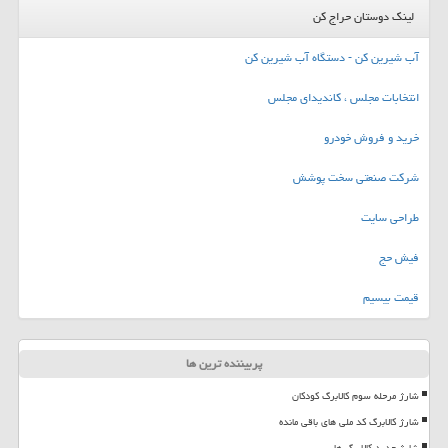
لینک دوستان حراج کن
آب شیرین کن - دستگاه آب شیرین کن
انتخابات مجلس ، کاندیدای مجلس
خرید و فروش خودرو
شرکت صنعتی سخت پوشش
طراحی سایت
فیش حج
قیمت بیسیم
پربیننده ترین ها
شارژ مرحله سوم کالابرگ کودکان
شارژ کالابرگ کد ملی های باقی مانده
شارژ جدید کالابرگ ها