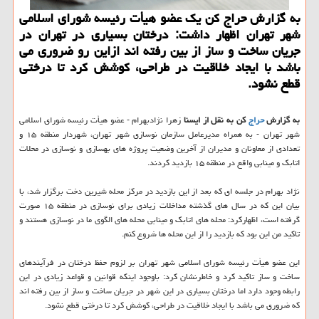
به گزارش حراج كن یك عضو هیأت رئیسه شورای اسلامی
شهر تهران اظهار داشت: درختان بسیاری در تهران در
جریان ساخت و ساز از بین رفته اند ازاین رو ضروری می
باشد با ایجاد خلاقیت در طراحی، كوشش كرد تا درختی
قطع نشود.
به گزارش
حراج
كن به نقل از ایسنا
زهرا نژادبهرام - عضو هیأت رئیسه شورای اسلامی
شهر تهران - به همراه مدیرعامل سازمان نوسازی شهر تهران، شهردار منطقه ۱۵ و
تعدادی از معاونان و مدیران از آخرین وضعیت پروژه های بهسازی و نوسازی در محلات
اتابك و مینابی واقع در منطقه ۱۵ بازدید كردند.
نژاد بهرام در جلسه ای كه بعد از این بازدید در مركز محله شیرین دخت برگزار شد، با
بیان این كه در سال های گذشته مداخلات زیادی برای نوسازی در منطقه ۱۵ صورت
گرفته است، اظهاركرد: محله های اتابك و مینابی محله های الگوی ما در نوسازی هستند و
تاكید من این بود كه بازدید را از این محله ها شروع كنم.
این عضو هیأت رئیسه شورای اسلامی شهر تهران بر لزوم حفظ درختان در فرآیندهای
ساخت و ساز تاكید كرد و خاطرنشان كرد: باوجود اینكه قوانین و قواعد زیادی در این
رابطه وجود دارد اما درختان بسیاری در این شهر در جریان ساخت و ساز از بین رفته اند
كه ضروری می باشد با ایجاد خلاقیت در طراحی، كوشش كرد تا درختی قطع نشود.