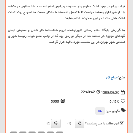
نژاد بهرام در مورد املاك معارض در محدوده پیرامون امامزاده سید ملك خاتون در منطقه
۱۵ از شورایاران منطقه خواست تا با تعامل شایسته با مالكان نسبت به تسریع روند تملك
املاك باقی مانده در این محدوده اقدام نمایند.
به گزارش پایگاه اطلاع رسانی شهرنوشت، لزوم شناسنامه دار شدن و سنجش ایمنی
گودهای موجود در منطقه هم از دیگر مواردی بود كه از جانب عضو هیأت رئیسه شورای
اسلامی شهر تهران در این نشست مورد تاكید قرار گرفت.
منبع:
حراج كن
22:40:42
1398/06/20
5055
/ 5
5.0
تگهای خبر:
طلا
این مطلب را می پسندید؟
(0)
(1)