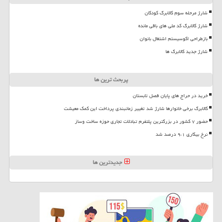
شارژ مرحله سوم کالابرگ کودکان
شارژ کالابرگ کد ملی های باقی مانده
بازطراحی اکوسیستم اشتغال بانوان
شارژ جدید کالابرگ ها
پربحث ترین ها
خرید در حراج های پایان فصل تابستان
کالابرگ برخی خانوارها شارژ شد تغییر زمانبندی پرداخت این کمک معیشت
حضور ۷ کشور در بزرگترین پلتفرم تبادلات تجاری حوزه ساخت وساز
نرخ بیکاری ۹،۱ درصد شد
جدیدترین ها