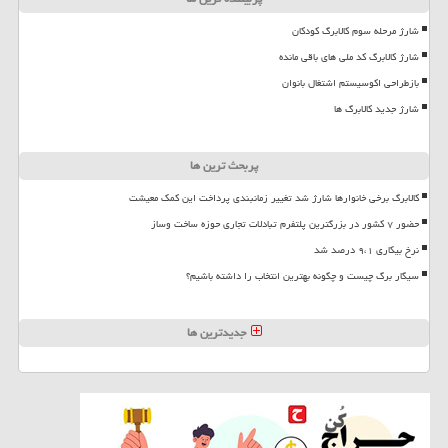
شارژ مرحله سوم کالابرگ کودکان
شارژ کالابرگ کد ملی های باقی مانده
بازطراحی اکوسیستم اشتغال بانوان
شارژ جدید کالابرگ ها
پربحث ترین ها
کالابرگ برخی خانوارها شارژ شد تغییر زمانبندی پرداخت این کمک معیشت
حضور ۷ کشور در بزرگترین پلتفرم تبادلات تجاری حوزه ساخت وساز
نرخ بیکاری ۹،۱ درصد شد
سیگار برگ چیست و چگونه بهترین انتخاب را داشته باشیم؟
جدیدترین ها