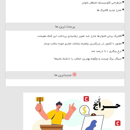
بازطراحی اکوسیستم اشتغال بانوان
شارژ جدید کالابرگ ها
پربحث ترین ها
کالابرگ برخی خانوارها شارژ شد تغییر زمانبندی پرداخت این کمک معیشت
حضور ۷ کشور در بزرگترین پلتفرم تبادلات تجاری حوزه ساخت وساز
نرخ بیکاری ۹،۱ درصد شد
سیگار برگ چیست و چگونه بهترین انتخاب را داشته باشیم؟
جدیدترین ها