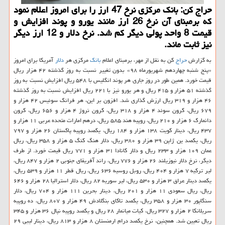
حراج كن: بانك مركزی نرخ 47 ارز را برای امروز اعلام نمود
كه برمبنای آن نرخ 26 ارز مانند یورو و پوند افزایش و
قیمت 8 واحد پولی دیگر كم شد. نرخ دلار و 12 ارز دیگر
نیز ثابت ماند.
به گزارش
حراج
كن به نقل از مهر، برمبنای اعلام
بانك
مركزی هر
دلار
آمریكا برای امروز
«پنج شنبه چهاردهم شهریورماه ۹۸» بدون تغییر نسبت به روز گذشته ۴۲ هزار ریال
قیمت خورد. همین طور در روز جاری هر پوند انگلیس با ۵۴۸ ریال افزایش نسبت به روز
گذشته ۵۱ هزار و ۴۱۵ ریال و هر یورو نیز با ۲۲۱ ریال افزایش نسبت به روز گذشته
۴۶ هزار و ۳۱۹ ریال ارزش گذاری شد. افزون بر این، هر فرانك سوئیس ۴۲ هزار و
۶۷۹ ریال، كرون سوئد ۴ هزار و ۳۱۸ ریال، كرون نروژ ۴ هزار و ۶۵۶ ریال، كرون
دانمارك ۶ هزار و ۲۱۰ ریال، روپیه هند ۵۸۵ ریال، درهم امارات متحده عربی ۱۱ هزار و
۴۳۷ ریال، دینار كویت ۱۳۸ هزار و ۱۸۴ ریال، یكصد روپیه پاكستان ۲۶ هزار و ۷۹۷
ریال، یكصد ین ژاپن ۳۹ هزار و ۳۸۰ ریال، دلار هنگ كنگ ۵ هزار و ۳۵۸ ریال، ریال
عمان ۱۰۹ هزار و ۲۳۳ ریال و دلار كانادا ۳۱ هزار و ۷۷۱ ریال قیمت خورد. از طرف
دیگر، نرخ دلار نیوزیلند ۲۶ هزار و ۷۷۶ ریال، راند آفریقای جنوبی ۲ هزار و ۸۴۷ ریال،
لیر تركیه ۷ هزار و ۴۰۴ ریال، روبل روسیه ۶۳۶ ریال، ریال قطر ۱۱ هزار و ۵۳۹ ریال،
یكصد دینار عراق ۳ هزار و ۵۳۰ ریال، لیر سوریه ۸۲ ریال، دلار استرالیا ۲۸ هزار و ۶۴۶
ریال، ریال سعودی ۱۱ هزار و ۲۰۱ ریال، دینار بحرین ۱۱۱ هزار و ۷۰۴ ریال، دلار
سنگاپور ۳۰ هزار و ۳۵۸ ریال، یكصد تاكای بنگلادش ۴۹ هزار و ۸۰۷ ریال، ده روپیه
سریلانكا ۲ هزار و ۳۲۷ ریال، كیات میانمار ۲۸ ریال و یكصد روپیه نپال ۳۶ هزار و ۳۴۵
ریال تعیین شد. همچنین، نرخ یكصد درام ارمنستان ۸ هزار و ۸۱۳ ریال، دینار لیبی ۲۹