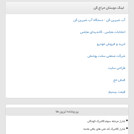
لینک دوستان حراج کن
آب شیرین کن - دستگاه آب شیرین کن
انتخابات مجلس ، کاندیدای مجلس
خرید و فروش خودرو
شرکت صنعتی سخت پوشش
طراحی سایت
فیش حج
قیمت بیسیم
پربیننده ترین ها
شارژ مرحله سوم کالابرگ کودکان
شارژ کالابرگ کد ملی های باقی مانده