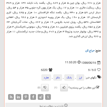
هزار و ۶۷۰ ریال، یوان چین ۵ هزار و ۸۸۹ ریال، یكصد بات تایلند ۱۳۷ هزار و ۳۸۹
ریال، رینگیت مالزی ۱۰ هزار و ۱۷ ریال، یك هزار وون كره جنوبی ۳۵ هزار و ۵۴ ریال،
دینار اردن ۵۹ هزار و ۳۴۰ ریال، یكصد تنگه قزاقستان ۱۰ هزار و ۸۲۵ ریال، لاری
گرجستان ۱۴ هزار و ۱۹۰ ریال، یك هزار روپیه اندونزی ۲ هزار و ۹۶۸ ریال، افغانی
افغانستان ۵۳۸ ریال، روبل جدید بلاروس ۱۹ هزار و ۸۶۲ ریال، منات آذربایجان ۲۴
هزار و ۷۵۸ ریال، یكصد پزوی فیلیپین ۸۰ هزار و ۹۸۵ ریال، سومونی تاجیكستان ۴ هزار
و ۳۳۷ ریال، بولیوار جدید ونزوئلا ۴ هزار و ۲۰۶ ریال و منات جدید تركمنستان ۱۱ هزار
و ۹۶۶ ریال ارزش گذاری شد.
منبع:
حراج كن
11:53:20
1398/06/15
5220
/ 5
5.0
تگهای خبر:
ارز
,
بانك
,
دلار
,
هارد
این مطلب را می پسندید؟
(0)
(1)
X
تازه ترین مطالب مرتبط