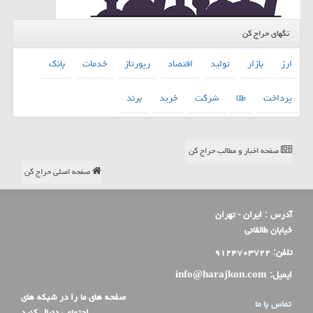
تگهای حراج کن
ارز
بازار
تولید
اقتصاد
رپورتاژ
خدمات
بانك
پرداخت
طلا
شركت
خرید
برند
صفحه اخبار و مطالب حراج کن
صفحه اصلی حراج کن
آدرس :
ایران - تهران
خیابان طالقانی
تلفن:
۹۱۲۴۷۰۳۷۲۲
ایمیل:
info@harajkon.com
صفحه های ما را در شبکه های
تماس با ما
اجتماعی دنبال کنید