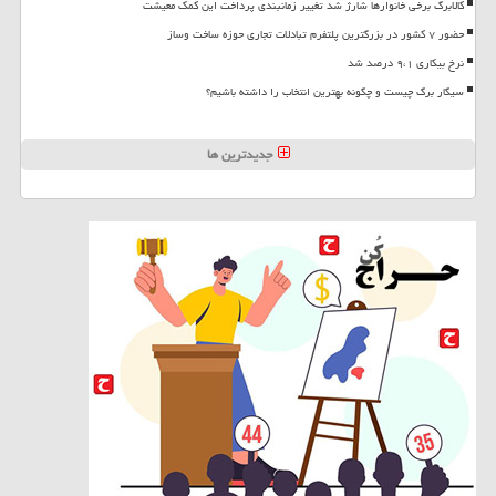
کالابرگ برخی خانوارها شارژ شد تغییر زمانبندی پرداخت این کمک معیشت
حضور ۷ کشور در بزرگترین پلتفرم تبادلات تجاری حوزه ساخت وساز
نرخ بیکاری ۹،۱ درصد شد
سیگار برگ چیست و چگونه بهترین انتخاب را داشته باشیم؟
جدیدترین ها