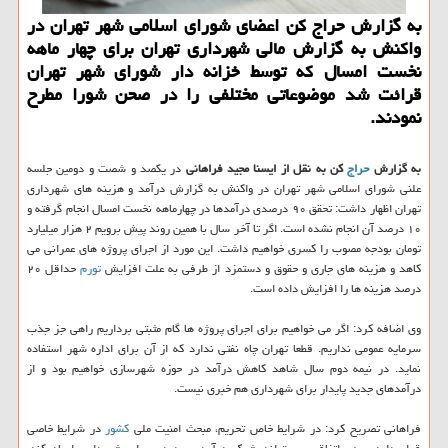
به گزارش حراج كن اعضای شورای اسلامی شهر تهران در
واكنش به گزارش مالی شهرداری تهران برای چهار ماهه
نخست امسال كه توسط خزانه دار شورای شهر تهران
قرائت شد موضوعاتی مختلفی را در صحن شورا مطرح
نمودند.
به گزارش
حراج
كن به نقل از ایسنا مجید فراهانی
در یكصد و شصت و دومین جلسه
علنی شورای اسلامی شهر تهران در واكنش به گزارش درآمد و هزینه های شهرداری
تهران اظهار داشت: تحقق ۹۰ درصدی درآمدها در چهارماهه نخست امسال انجام گرفته و
۱۰ درصد آن انجام نشده است. اگر تا آخر سال با همین روند پیش برویم ۲ هزار میلیارد
تومان بودجه مصوب را كسری خواهیم داشت. این مورد از اجرای پروژه های عمرانی می
كاهد و هزینه های جاری و حقوق و دستمزد از طرفی به علت افزایش
تورم
حداقل ۲۰
درصد هزینه ها را افزایش داده است.
وی اضافه كرد: اگر می خواهیم برای اجرای پروژه ها گام مثبتی برداریم راهی جز جذب
سرمایه عمومی نداریم. قطعا تهران چاه نفتی ندارد كه از آن برای اداره شهر استفاده
نماید. در نیمه دوم سال شاهد كاهش درآمد در حوزه شهرسازی خواهیم بود و از
درآمدهای جدید پایدار برای شهرداری هم خبری نیست.
فراهانی تصریح كرد: در شرایط خاص تحریم، مبحث امنیت ملی
كشور
در شرایط خاصی