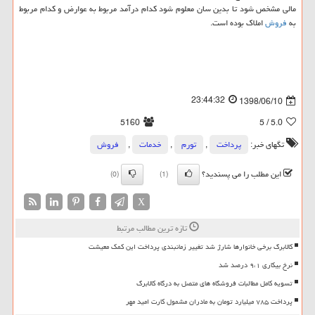
مالی مشخص شود تا بدین سان معلوم شود كدام درآمد مربوط به عوارض و كدام مربوط
به
فروش
املاك بوده است.
23:44:32
1398/06/10
5160
/ 5
5.0
تگهای خبر:
پرداخت
,
تورم
,
خدمات
,
فروش
این مطلب را می پسندید؟
(0)
(1)
X
تازه ترین مطالب مرتبط
کالابرگ برخی خانوارها شارژ شد تغییر زمانبندی پرداخت این کمک معیشت
نرخ بیکاری ۹،۱ درصد شد
تسویه کامل مطالبات فروشگاه های متصل به درگاه کالابرگ
پرداخت ۷۸۵ میلیارد تومان به مادران مشمول کارت امید مهر