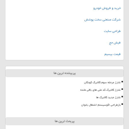
خرید و فروش خودرو
شرکت صنعتی سخت پوشش
طراحی سایت
فیش حج
قیمت بیسیم
پربیننده ترین ها
شارژ مرحله سوم کالابرگ کودکان
شارژ کالابرگ کد ملی های باقی مانده
شارژ جدید کالابرگ ها
بازطراحی اکوسیستم اشتغال بانوان
پربحث ترین ها