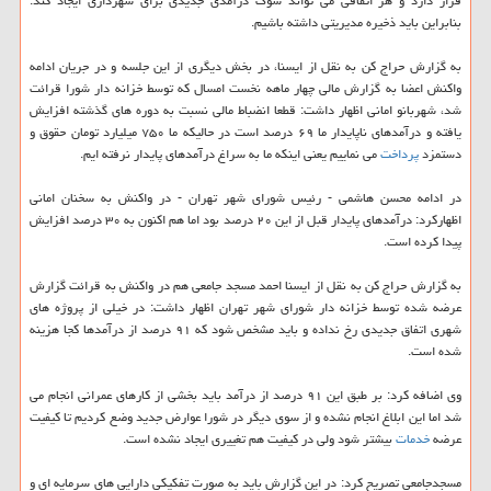
قرار دارد و هر اتفاقی می تواند شوك درآمدی جدیدی برای شهرداری ایجاد كند.
بنابراین باید ذخیره مدیریتی داشته باشیم.
به گزارش حراج كن به نقل از ایسنا، در بخش دیگری از این جلسه و در جریان ادامه
واكنش اعضا به گزارش مالی چهار ماهه نخست امسال كه توسط خزانه دار شورا قرائت
شد، شهربانو امانی اظهار داشت: قطعا انضباط مالی نسبت به دوره های گذشته افزایش
یافته و درآمدهای ناپایدار ما ۶۹ درصد است در حالیكه ما ۷۵۰ میلیارد تومان حقوق و
دستمزد
پرداخت
می نماییم یعنی اینكه ما به سراغ درآمدهای پایدار نرفته ایم.
در ادامه محسن هاشمی - رئیس شورای شهر تهران - در واكنش به سخنان امانی
اظهاركرد: درآمدهای پایدار قبل از این ۲۰ درصد بود اما هم اكنون به ۳۰ درصد افزایش
پیدا كرده است.
به گزارش حراج كن به نقل از ایسنا احمد مسجد جامعی هم در واكنش به قرائت گزارش
عرضه شده توسط خزانه دار شورای شهر تهران اظهار داشت: در خیلی از پروژه های
شهری اتفاق جدیدی رخ نداده و باید مشخص شود كه ۹۱ درصد از درآمدها كجا هزینه
شده است.
وی اضافه كرد: بر طبق این ۹۱ درصد از درآمد باید بخشی از كارهای عمرانی انجام می
شد اما این ابلاغ انجام نشده و از سوی دیگر در شورا عوارض جدید وضع كردیم تا كیفیت
عرضه
خدمات
بیشتر شود ولی در كیفیت هم تغییری ایجاد نشده است.
مسجدجامعی تصریح كرد: در این گزارش باید به صورت تفكیكی دارایی های سرمایه ای و