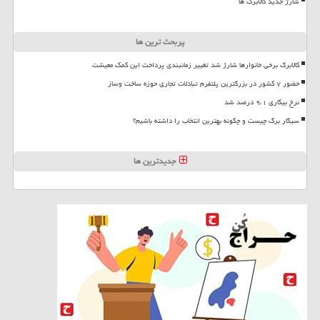
شارژ جدید کالابرگ ها
پربحث ترین ها
کالابرگ برخی خانوارها شارژ شد تغییر زمانبندی پرداخت این کمک معیشت
حضور ۷ کشور در بزرگترین پلتفرم تبادلات تجاری حوزه ساخت وساز
نرخ بیکاری ۹،۱ درصد شد
سیگار برگ چیست و چگونه بهترین انتخاب را داشته باشیم؟
جدیدترین ها