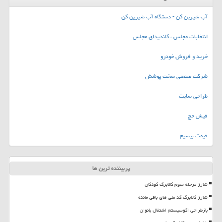
آب شیرین کن - دستگاه آب شیرین کن
انتخابات مجلس ، کاندیدای مجلس
خرید و فروش خودرو
شرکت صنعتی سخت پوشش
طراحی سایت
فیش حج
قیمت بیسیم
پربیننده ترین ها
شارژ مرحله سوم کالابرگ کودکان
شارژ کالابرگ کد ملی های باقی مانده
بازطراحی اکوسیستم اشتغال بانوان