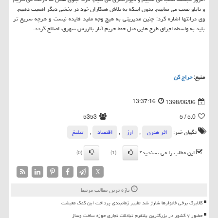
و تابلو نصب می نماییم. بدون اینكه به تلاش همكاران خود در بخشی دیگر اهمیت دهیم.
وی درانتها اشاره كرد: چنین مدیریتی به هیچ وجه مفید فایده نیست و هرچه سریع تر
باید به واسطه اجرای طرح هایی مثل حفظ حریم آثار باارزش شهری، اصلاح گردد.
منبع:
حراج كن
13:37:16
1398/06/06
5353
/ 5
5.0
تگهای خبر:
اثر هنری
,
ارز
,
اقتصاد
,
تبلیغ
این مطلب را می پسندید؟
(0)
(1)
X
تازه ترین مطالب مرتبط
کالابرگ برخی خانوارها شارژ شد تغییر زمانبندی پرداخت این کمک معیشت
حضور ۷ کشور در بزرگترین پلتفرم تبادلات تجاری حوزه ساخت وساز