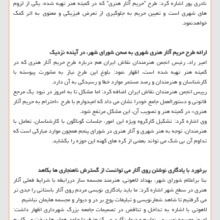
نادری پور اشاره كرد: طرح "حریم آثار هنری" كه در كمیته هنر تهیه شده، یكی از لزوم
های شهری است و تعیین حریم به جلوگیری از تعرض فیزیكی و معنوی به اثر كمك
خواهدنمود.
ارائه طرح حریم آثار هنری شهری به صحن شورای شهر، در آینده نزدیك
امیر راد، رئیس انجمن هنرمندان نقاش ایران هم درباره طرح حریم آثار هنری كه در
كمیته هنر تهیه شده است، اظهار نمود: بلوغ این طرح نیاز به مشورت پیوسته با
كارشناسان و هنرمندان و رصد مستمر موارد خطا و رسیدگی به آن دارد.
رییس انجمن هنرمندان نقاش ایران اضافه كرد: اما مشكل تا به امروز در نبود یك مرجع
قانونی و دستورالعمل جامع خودرا نشان می داد كه امیدوارم با طرح «احترام به حریم آثار
هنری» در كمیته هنر و تصویب آن، این مشكل مرتفع شود.
وی اشاره كرد: تشكیل كارگروه ویژه این امور، جلسات گوناگون با كارشناسان، تعامل با
هنرمندان، توجه به هنر شهری و آثار هنری در شورای پنجم همچون موارد مباركی است كه
تداوم آن بی شك می تواند بعضی از گره های كهنه این حوزه را بگشاید.
برخورد با یادگاری نوشتن روی آثار می توانست از گسترش ناهنجاری ها بكاهد
بنا براعلام شورای شهر، بهداد لاهوتی، هنرمند مجسمه ساز دررابطه با شرایط فعلی آثار
هنری در سطح شهر اشاره كرد: ما باید یادگاری نویسی مردم روی آثار باستانی را جدی تر
می گرفتیم تا شاهد شعارنویسی و تبلیغات پوچ بر در و دیوار و مجسمه هایمان نباشیم.
لاهوتی با اشاره به تداخل و تناقض در تصمیمات جامعه بزرگ شهرداری اظهار داشت:
امروز مجسمه نصب می نماییم و دیوارنگاری می كنیم؛ فردا جلوی همان ها درخت می كاریم