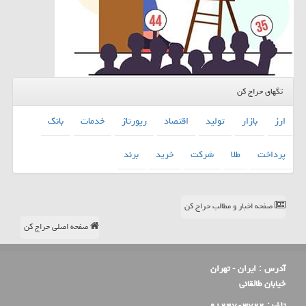
تگهای حراج کن
ارز
بازار
تولید
اقتصاد
رپورتاژ
خدمات
بانك
پرداخت
طلا
شركت
خرید
برند
صفحه اخبار و مطالب حراج کن
صفحه اصلی حراج کن
آدرس :
ایران - تهران
خیابان طالقانی
تلفن:
۹۱۲۴۷۰۳۷۲۲