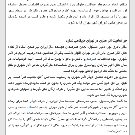
منظور ایجاد حریم های حفاظتی، جلوگیری از آشفتگی های بصری، اقدامات محیطی سلیقه
ای، سرقت و عوامل جوی فرساینده، تهیه "طرح حریم آثار هنری باارزش در سطح شهر
تهران" را در دستور كار قرار داد و الان طرح تكمیل شده و مقرر است در آینده نزدیك
در صحن علنی شورای شهر تهران ارائه شود.
حق تمامیت اثر هنری در تهران جایگاهی ندارد
نگار نادری پور، مدیر مسئول انجمن هنرمندان مجسمه ساز ایران نیز ضمن انتقاد از لطمه
های آثار هنری باارزش در تهران اظهار داشت: یكی از مصادیق عدم رعایت حریم در آثار
شهری، نبود مشخصات
هنرمند
یا ناقص و ناخوانا بودن پلاك اثر است. البته خوشبختانه در
سال های اخیر سازمان زیباسازی تهران برای شناسنامه دار كردن تمامی آثار شهری و نظم
بخشی به پلاك ها، آرشیو جامعی تهیه كرده است.
نادری پور افزود: معضل دیگر آثار شهری به رسمیت نشناختن "حق تمامیت اثر" است. بر
طبق این حق هیچ كس نمی تواند یك اثر هنری را بدون موافقت پدیدآورنده تغییر دهد
ولو اندك و ناچیز! اما متاسفانه این حق مكرراً از طرف ارگان های ذیربط و متولیان هنرهای
شهری زیرپا گذاشته می شود.
به گفته مدیرمسئول انجمن هنرمندان مجسمه ساز ایران، از طرف دیگر فضا برای زنده
ماندن آثار هنری در شهر كم است. هر تكه از شهر تهران به نفع
اقتصاد
، ساخت و ساز،
عبور و مرور و... مصادره شده و آثار هنری به نقاط غیرفعال عقب رانده شده اند. تراكم (از
تابلوهای راهنمایی و رانندگی گرفته تا فضای سبز) امكان دیده شدن آثار را به حداقل
رسانده و مجسمه ها در ازدحام و ترافیك بصری امكان تنفس ندارند و كارآیی خودرا از
دست می دهند.