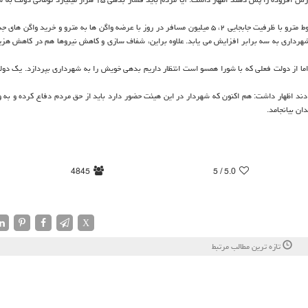
رداری به سه برابر افزایش می یابد. علاوه براین، شفاف سازی و كاهش نیروها هم در كاهش هزین
ا از دولت فعلی كه با شورا همسو است انتظار داریم بدهی خویش را به شهرداری بپردازد. یك دولت
ادند اظهار داشت: هم اكنون كه شهردار در این هیئت حضور دارد باید از حق مردم دفاع كرده و به 
ان بیانجامد.
4845
/ 5
5.0
X
تازه ترین مطالب مرتبط