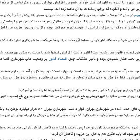
رض شهری با اشاره به اظهارات قبلی خود در خصوص افزایش عوارض شهری و عذرخواهی از مردم ت
ی می باشد و آنگونه كه برخی رسانه ها به آن دامنه زده اند، نیست.
ورم
در سال ۹۷ و ۹۸ با عنایت به تحریم های ظالمانه ضد ملت ایران، بسیار بالا بوده و انكار كردنی نیست.
رئیس كمیته بودجه و نظارت شورای شهر تهران با اشاره به اینكه شورای شهر تهران طبق تبصره ۲۹ بودجه سال ۹۸ میزان افزایش قانونی هزینه خدمات و عوا
اس، به شهرداری اجازه افزایش ۲۰ درصدی بهای خدمات را داده كه این میزان افزایش از متوسط تورم هم كمتر بوده و ازاین رو شورا هزینه ها ر
جام می شود و دستگاه های دولتی مشابه آن خدمات را عرضه می كنند به شهرداری اجازه داده كه هز
بنای قاعده و قانون عمل شده است؟ اظهار داشت: افزایش قیمتها باید با عنایت به میزان بهرهمندی ش
ونی تحت فشار شدیدی بوده و تأثیر مشكلات جدی
اقتصاد
كشور
بر وضعیت مالی شهرداری كاملا م
ربوط به درآمدها و هزینه های اداره شهر دانست و اظهار داشت: دو سوم كل درآمد شهرداری فقط ص
دستمزد می شود، بدین شرح كه از ۱۸ هزار و ۸۰۰ میلیارد تومان بودجه شهرداری، فقط ۱۰ هزار و ۵۰۰
ست كه هزینه ها را تا حدی كم كرد.
هرداری در بعضی سالها با شهرفروشی و باغ فروشی حاصل می شد مانند مصوبه برج باغ (مصوب شورا
رئیس كمیته بودجه و نظارت شورای شهر تهران با اشاره به رقم كل بدهی های احصاء شده در شهرداری تهران اظهار داشت: شهرداری
 اشاره به اینكه مردم نباید تاوان تورم را پس دهند، با اشاره به كاهش ارزش دارایی های مردم به 
می شود اما باید فكری هم به حال این هزینه و كاهش آن كرد.
وی با اشاره به اینكه مردم نباید تاوان كاهش سهم شهرداری از مالیات و ارزش افزوده را پس دهند اظهار داشت: آیا مردم باید فشار بده