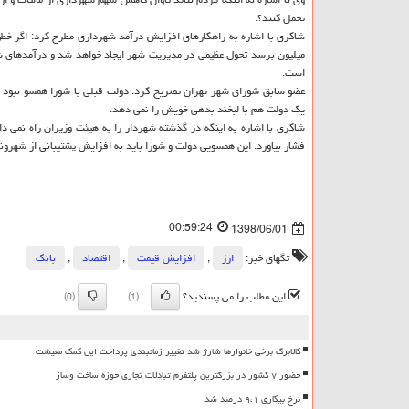
تحمل كنند؟.
میلیون برسد تحول عظیمی در مدیریت شهر ایجاد خواهد شد و درآمدهای شه
است.
عضو سابق شورای شهر تهران تصریح كرد: دولت قبلی با شورا همسو نبود ام
یك دولت هم با لبخند بدهی خویش را نمی دهد.
شاكری با اشاره به اینكه در گذشته شهردار را به هیئت وزیران راه نمی د
فشار بیاورد. این همسویی دولت و شورا باید به افزایش پشتیبانی از شهروند
00:59:24
1398/06/01
تگهای خبر:
ارز
,
افزایش قیمت
,
اقتصاد
,
بانك
این مطلب را می پسندید؟
(0)
(1)
کالابرگ برخی خانوارها شارژ شد تغییر زمانبندی پرداخت این کمک معیشت
حضور ۷ کشور در بزرگترین پلتفرم تبادلات تجاری حوزه ساخت وساز
نرخ بیکاری ۹،۱ درصد شد