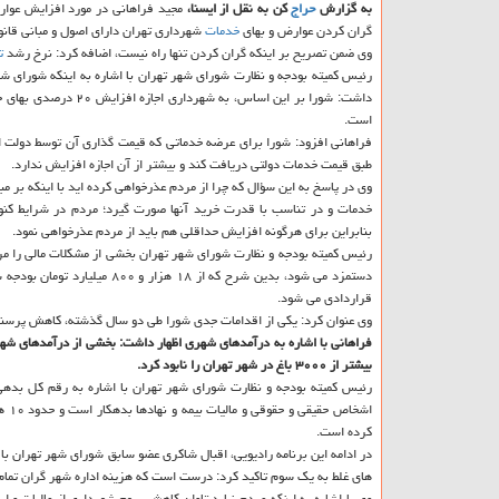
به گزارش
حراج
كن به نقل از ایسنا،
مجید فراهانی در مورد افزایش عوا
گران كردن عوارض و بهای
خدمات
شهرداری تهران دارای اصول و مبانی قانون
وی ضمن تصریح بر اینكه گران كردن تنها راه نیست، اضافه كرد: نرخ رشد
ت
داشت: شورا بر این اس
است.
فراهانی افزود: شورا برای عرضه خدماتی كه قیمت گذاری آن توسط دولت ان
طبق قیمت خدمات دولتی دریافت كند و بیشتر از آن اجازه افزایش ندارد.
وی در پاسخ به این سؤال كه چرا از مردم عذرخواهی كرده اید با اینكه بر م
خدمات و در تناسب با قدرت خرید آنها صورت گیرد؛ مردم در شرایط كن
بنابراین برای هرگونه افزایش حداقلی هم باید از مردم عذرخواهی نمود.
رئیس كمیته بودجه و نظارت شورای شهر تهران بخشی از مشكلات مالی را م
قراردادی می شود.
وی عنوان كرد: یكی از اقدامات جدی شورا طی دو سال گذشته، كاهش پرسنل شهرداری تهران از ۶۸ هزار نفر به ۶۵ هزار نفر ا
فراهانی با اشاره به درآمدهای شهری اظهار داشت: بخشی از درآمدهای ش
بیشتر از ۳۰۰۰ باغ در شهر تهران را نابود كرد.
اشخاص حقیقی و حقوقی و مالیات بیمه و نهادها بدهكار است و حدود ۱۰ هزار میلیارد تومان هم از دولت طلب دارد كه دولت بخشی از بدهی خویش را از راه تهاتر طی این سالها
كرده است.
در ادامه این برنامه رادیویی، اقبال شاكری عضو سابق شورای شهر تهران با
های غلط به یك سوم تاكید كرد: درست است كه هزینه اداره شهر گران تمام 