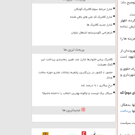
وضیح داد:
شارژ مرحله سوم کالابرگ کودکان
شارژ کالابرگ کد ملی های باقی مانده
رض را پیشبینی كرده، اظهار
شارژ جدید کالابرگ ها
ا افزایش نداده
بازطراحی اکوسیستم اشتغال بانوان
ینه ها را
پربحث ترین ها
هروندان از
شهود است
کالابرگ برخی خانوارها شارژ شد تغییر زمانبندی پرداخت این
کمک معیشت
رف حقوق و
حضور ۷ کشور در بزرگترین پلتفرم تبادلات تجاری حوزه ساخت
 میلیارد تومان در سال ۹۸ صرف حقوق و دستمزد ۶۸ هزار پرسنل شهرداری و
وساز
نرخ بیکاری ۹،۱ درصد شد
ی دوم) كه
سیگار برگ چیست و چگونه بهترین انتخاب را داشته باشیم؟
 تهران ۵۸ هزار میلیارد تومان به بانكها بدهكار،
جدیدترین ها
پرداخت
علت سیاست
ی ۱۵ هزار میلیارد تومانی دولت به شهرداری را