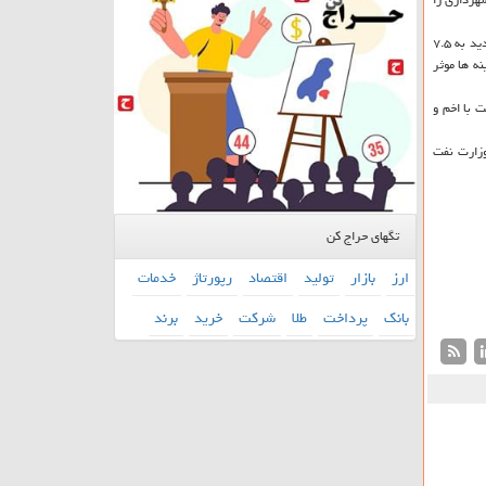
شاكری با اشاره به راهكارهای افزایش درآمد شهرداری مطرح كرد: اگر خطوط مترو با ظرفیت جابجایی ۲، ۵ میلیون مسافر در روز با عرضه واگن ها به مترو و خرید واگن های جدید به ۷.۵
ه ها موثر
 با اخم و
وزارت نفت
تگهای حراج کن
ارز
بازار
تولید
اقتصاد
رپورتاژ
خدمات
بانك
پرداخت
طلا
شركت
خرید
برند