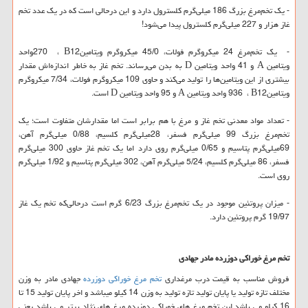
- یک تخم‌مرغ بزرگ 186 میلی‌گرم کلسترول دارد و این درحالی است که در یک عدد تخم
غاز هزار و 227 میلی‌گرم کلسترول پیدا می‌شود
!
- یک تخم‌مرغ 24 میکروگرم فولات، 45/0 میکروگرم ویتامین
B12
،
270
واحد
ویتامین
A
و 41 واحد ویتامین
D
به بدن می‌رساند. تخم غاز به خاطر اندازه‌اش مقدار
بیشتری از این ویتامین‌ها را تولید می‌کند و حاوی 109 میکروگرم فولات، 7/34 میکروگرم
ویتامین
B12
،
936
واحد ویتامین
A
و 95 واحد ویتامین
D
است
.
- تعداد مواد معدنی تخم غاز و مرغ با هم برابر است اما مقدارشان متفاوت است؛ یک
تخم‌مرغ بزرگ 99 میلی‌گرم فسفر، 28میلی‌گرم کلسیم، 0/88 میلی‌گرم آهن،
69میلی‌گرم پتاسیم و 0/65 میلی‌گرم روی دارد اما یک تخم غاز حاوی 300 میلی‌گرم
فسفر، 86 میلی‌گرم کلسیم، 5/24 میلی‌گرم آهن، 302 میلی‌گرم پتاسیم و 1/92 میلی‌گرم
روی است
.
- میزان پروتئین موجود در یک تخم‌مرغ بزرگ 6/23 گرم است درحالی‌که تخم یک غاز
19/97 گرم پروتئین دارد
.
تخم مرغ خوراکی دوزرده مادر جهادی
فروش مناسب به قیمت درب مرغداری
تخم مرغ خوراکی دوزرده
جهادی مادر به وزن
مختلف تازه تولید یا پایان تولید تازه تولید به وزن 14 کیلو میباشد و اخر پایان تولید 15 تا
16 کیلو می باشد این تخم مرغ های خوراکی دوزرده مرغ های نژاد برتر می باشد یعنی