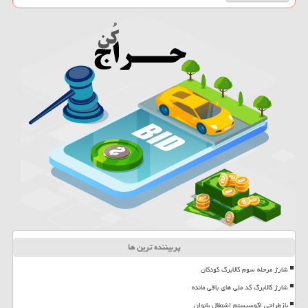
پربیننده ترین ها
شارژ مرحله سوم کالابرگ کودکان
شارژ کالابرگ کد ملی های باقی مانده
بازطراحی اکوسیستم اشتغال بانوان