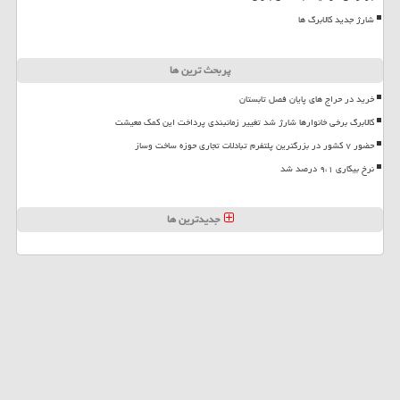
شارژ جدید کالابرگ ها
پربحث ترین ها
خرید در حراج های پایان فصل تابستان
کالابرگ برخی خانوارها شارژ شد تغییر زمانبندی پرداخت این کمک معیشت
حضور ۷ کشور در بزرگترین پلتفرم تبادلات تجاری حوزه ساخت وساز
نرخ بیکاری ۹،۱ درصد شد
جدیدترین ها