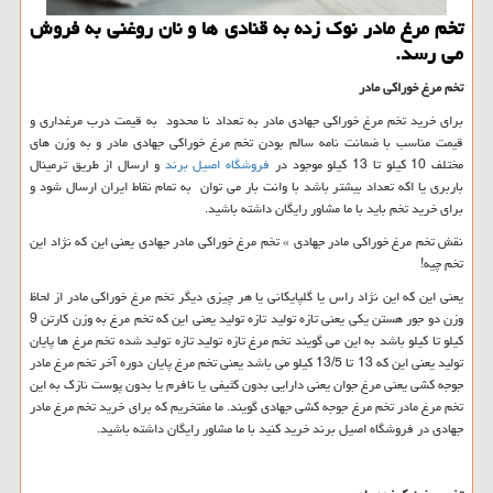
تخم مرغ مادر نوك زده به قنادی ها و نان روغنی به فروش
می رسد.
تخم مرغ خوراکی مادر
برای خرید تخم مرغ خوراکی جهادی مادر به تعداد نا محدود به قیمت درب مرغداری و
قیمت مناسب با ضمانت نامه سالم بودن تخم مرغ خوراکی جهادی مادر و به وزن های
مختلف 10 کیلو تا 13 کیلو موجود در
فروشگاه اصیل برند
و ارسال از طریق ترمینال
باربری یا اکه تعداد بیشتر باشد با وانت بار می توان به تمام نقاط ایران ارسال شود و
برای خرید تخم باید با ما مشاور رایگان داشته باشید.
نقش تخم مرغ خوراکی مادر جهادی » تخم مرغ خوراکی مادر جهادی یعنی این که نژاد این
تخم چیه!
یعنی این که این نژاد راس یا گلپایکانی یا هر چیزی دیگر تخم مرغ خوراکی مادر از لحاظ
وزن دو جور هستن یکی یعنی تازه تولید تازه تولید یعنی این که تخم مرغ به وزن کارتن 9
کیلو تا کیلو باشد به این می گویند تخم مرغ تازه تولید تازه تولید شده تخم مرغ ها پایان
تولید یعنی این که 13 تا 13/5 کیلو می باشد یعنی تخم مرغ پایان دوره آخر تخم مرغ مادر
جوجه کشی یعنی مرغ جوان یعنی دارایی بدون کثیفی یا نافرم یا بدون پوست نازک به این
تخم مرغ مادر تخم مرغ جوجه کشی جهادی گویند. ما مفتخریم که برای خرید تخم مرغ مادر
جهادی در فروشگاه اصیل برند خرید کنید با ما مشاور رایگان داشته باشید.