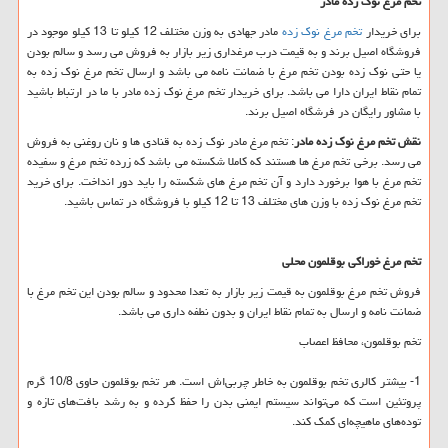
تخم مرغ نوک زده مادر
برای خریدار
تخم مرغ نوک زده
مادر جهادی به وزن مختلف 12 کیلو تا 13 کیلو موجود در
فروشگاه اصیل برند و به قیمت درب مرغداری زیر بازار به فروش می رسد و سالم بودن
یا حتی نوک زده بودن تخم مرغ با ضمانت نامه می باشد و ارسال تخم مرغ نوک زده به
تمام نقاط ایران دارا می باشد. برای خریدار تخم مرغ نوک زده مادر با ما در ارتباط باشید
با مشاور رایگان در فرشگاه اصیل برند.
نقش تخم مرغ نوک زده مادر
: تخم مرغ مادر نوک زده به قنادی ها و نان روغنی به فروش
می رسد. برخی تخم مرغ ها هستند که کاملا شکسته می باشد که زرده تخم مرغ و سفیده
تخم مرغ با هوا برخورد دارد و آن تخم مرغ های شکسته را باید دور انداخت. برای خرید
تخم مرغ نوک زده با وزن های مختلف 13 تا 12 کیلو با فروشگاه در تماس باشید.
تخم مرغ خوراکی بوقلمون محلی
فروش تخم مرغ بوقلمون به قیمت زیر بازار به تعدا محدود و سالم بودن این تخم مرغ با
ضمانت نامه و ارسال به تمام نقاط ایران و بدون نطفه داری می باشد.
تخم بوقلمون، محافظ اعصاب
1- بیشتر کالری تخم بوقلمون به خاطر چربی‌اش است. هر تخم بوقلمون حاوی 10/8 گرم
پروتئین است که می‌تواند سیستم ایمنی بدن را حفظ کرده و به رشد بافت‌های تازه و
توده‌های ماهیچه‌ای کمک کند.