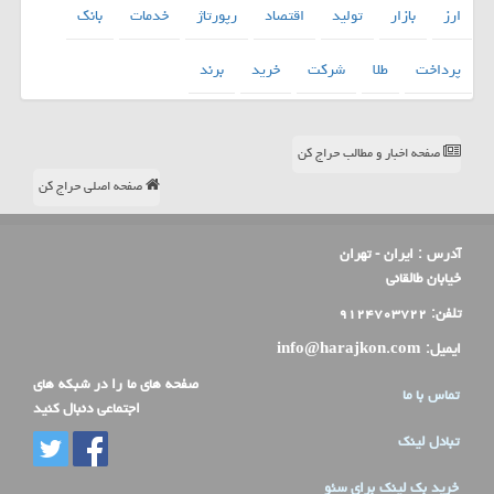
ارز
بازار
تولید
اقتصاد
رپورتاژ
خدمات
بانك
پرداخت
طلا
شركت
خرید
برند
صفحه اخبار و مطالب حراج کن
صفحه اصلی حراج کن
آدرس :
ایران - تهران
خیابان طالقانی
تلفن:
۹۱۲۴۷۰۳۷۲۲
ایمیل:
info@harajkon.com
صفحه های ما را در شبکه های
تماس با ما
اجتماعی دنبال کنید
تبادل لینک
خرید بک لینک برای سئو