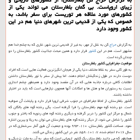
زیبای اروپاست. بی گمان بلغارستان می تواند یكی از
كشورهای مورد علاقه هر توریست برای سفر باشد، به
خصوص كه یكی از قدیمی ترین شهرهای دنیا هم در این
كشور وجود دارد
به گزارش
حراج
كن به نقل از مهر، به غیر از قدیمی ترین شهر، غاری كه به چشم خدا هم
مشهور است، هم در این
كشور
قرار دارد و همین مبحث جذابیت كشور بلغارستان را دو
چندان كرده است.
موقعیت جغرافیایی كشور بلغارستان
به طور كلی سفر به نقاط مختلف دنیا یكی از هیجان انگیزترین فعالیت هایی است كه افراد
دوست دارند در طول زندگیشان انجام دهند، اما پیش از سفر با تور بلغارستان داشتن
اطلاعات كافی درباره جاذبه هایی كه در آن مقصد وجود دارد و همینطور چشم اندازی
نسبت به رستوران ها و هتل ها و امكانات آنها همچون نیازهایی است كه باید در اختیار
داشته باشند.
كشور بلغارستان، از لحاظ جغرافیای در جنوب شرقی اروپا قرار دارد و پایتخت آن صوفیه
است. دو رشته كوه مهم بلغارستان را فرا گرفته است، یكی رشته كوه های بالكان كه
شمال و مركز این كشور را دربر گرفته و دیگری رشته كوه های ردوپه كه باختر و جنوب
كشور را شامل می شود، از دیگر رشته كوه های بلغارستان می توان به ریلا و پیرین اشاره
نمود. مساحت كشور بلغارستان، ۱۱۰، ۹۹۳ بوده و جمعیت آن طبق آمار سرشماری كه در
سال ۲۰۱۶ انجام شده، ۷، ۱۰۱، ۸۵۹ نفر در این كشور زندگی می كنند.
همانطور كه می دانید بلغارستان یك كشور اروپایی است كه سفر به آن به علت نزدیكی و