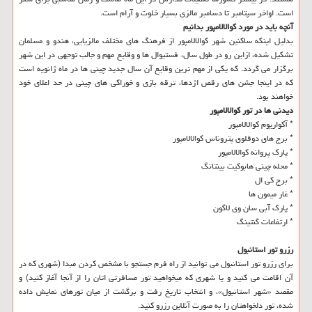
است. اواخر سپتامبر تا دسامبر مالزی بسیار خلوت و آرام است.
آنچه باید در مورد كوالالامپور بدانیم
بدلیل اینكه ساكنین شهر كوالالامپور از فرهنگ های مختلف مالزیایی، هندو و مسلمان
تشكیل شده، ازاین رو در طول سال، فستیوال ها و وقایع مهم و جالب توجهی در این شهر
برگزار می گردد. كه یكی از مهم ترین وقایع آن سال جدید چینی ها در ماه ژانویه است
كه در اینجا جشن های رقص اژدها، ترقه بازی و خوراكی های چینی در حد اعلای خود
خواهند بود.
دیدنی ها در تور كوالالامپور
* آكواریوم كوالالامپور
* برج های دوقلوی پتروناس كوالالامپور
* پارك پروانه كوالالامپور
* محله چینی هابوكیت بینتانگ
* برج كی ال
* غار میمون ها
* پارك آبی سان وی لاگون
* ارتفاعات گنتینگ
رزرو تور استانبول
برای رزرو تور استانبول می توانید از راه فرم جستجو با مشخص كردن مبدا (شهری كه در
آن اقامت می كنید و یا شهری كه میخواهید تور مسافرتی اتان را از آنجا آغاز كنید) و
مقصد «شهر استانبول»، و انتخاب تاریخ رفت و برگشت از میان تورهای نمایش داده
شده، تور دلخواهتان را به صورت آنلاین رزرو كنید.