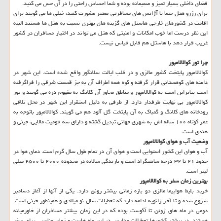
فضای داخلی بسیار تمیز و صمیمانه بوده و شما احساس راحتی را در آن حس می كنید.
برای رزرو هتل حتما با آژانس های مسافرتی معتبر مشورت كنید، خیلی ها می گویند برای
اقامت در كشورهای خارجی هاستل های گزینه های بهتری نسبت به هتل ها هستند البته
این نظر درست اما خوب امكانات و امنیتی كه هتل می تواند در اختیار مسافران در كشور
غریب قرار دهد با هاستل هم قابل قیاس نیست.
چرا تور كوالالامپور
كوالالامپور پایتخت كشور مالزی و در قلب ایالت سلانگور واقع شده است. این شهر در
دامنه های كوهستانی قرار گرفته و كوه همه اطراف آن به جز قسمت شرقی را فراگرفته
است بنابراین است به كوالالامپور و مناطق مجاور آن كلانگ به مفهوم دره می گویند و تور
كوالالامپور بی نهایت طرفدار دارد. از طرفی به دلیل استقرار این شهر در محل تلاقی
رودخانه های كلانگ و گمباك به آن پایتخت گل آلود هم می گویند. كوالالامپور باتوجه به
عمر كوتاه ۱۰۰ ساله اش به شهری جهانی تبدیل گشته و دارای سه قومیت مالایی، چینی و
هندی است.
وضعیت آب و هوای كوالالامپور
آب و هوای این كشور استوایی است و هوای آن در تمام طول سال گرم است. دمای هوا در
حدود ۲۱ تا ۳۲ درجه سانتیگراد است و بارندگی سالانه در محدوده ۲۰۰۰ تا ۲۵۰۰ میلی
لیتر است.
بهترین زمان سفر به كوالالامپور
خرید بلیط هواپیما مالزی دو بازه زمانی بیشتر رونق دارد. یكی از آنها از آغاز دسامبر
شروع شده و تا آخر ژانویه ادامه دارد كه تعطیلات سال نو میلادی و همینطور چینی است.
دومی در ماه های ژوئن تا آگوست بوده كه در این زمان بیشتر مسافران از خاورمیانه
هستند. در بیشتر كشورها تعطیلات مدارس در این ماه هاست و زمان مناسبی برای سفر