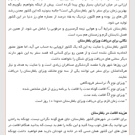
ارزانی در میان ایرانیان بسیار رواج پیدا كرده است. پیش از اینكه بخواهیم بگوییم كه
بهترین زمان برای سفر با تور بلغارستان كی است؟ جالبه بدونید كه این كشور معدن رشد
گل های رز بوده و هم اكنون نزدیك به ۸۵ درصد از عصاره های رز دنیا در این كشور
تولید می شود.
بلغارستان شرایط آب و هوایی نیمه گرمسیری و مرطوبی را شامل می شود، از همین در
فصل تابستان گرم و زمستان هم سرد است.
نكاتی برای دریافت ویزای بلغارستان
كشور بلغارستان با عنایت به این كه یك كشور اروپایی به حساب می آید، اما هنوز عضور
اتحادیه شنگن نشده است و از همین رو برای كسانی كه قصد سفر به این شهر دارند
دیگر سختی های دریافت ویزای شنگن را نخواهند داشت.
این روزها شهر وارنا مقصد گردشگری مسافران زیادی است و با عنایت به هدف و نیاز
هركدامشان برای سفر می توانند یكی از سه نوع مختلف ویزای بلغارستان را دریافت
نمایند.
* ویزای نوع A ترانسفر فرودگاهی
* ویزای نوع C اقامت كوتاه مدت یا اقامت با برنامه ریزی از قبل مشخص شده
* ویزای نوع D اقامت بلند مدت
* مدت زمان لازم برای دریافت ویزای بلغارستان حدودا ۱۰ روز است.
هزینه اقامت در بلغارستان
برای اقامت در شهرهای كشور بلغارستان، جای هیچ گونه نگرانی نیست، چونكه به راحتی
می توانید یك هتل خوب پیدا كنید و این نكته را هم بد نیست كه بدانید هنگام اقامت در
هتل های این كشور همان حسی كه در خانه ی خودتان دارید هم خواهید داشت چونكه