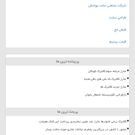
شرکت صنعتی سخت پوشش
طراحی سایت
فیش حج
قیمت بیسیم
پربیننده ترین ها
شارژ مرحله سوم کالابرگ کودکان
شارژ کالابرگ کد ملی های باقی مانده
شارژ جدید کالابرگ ها
بازطراحی اکوسیستم اشتغال بانوان
پربحث ترین ها
کالابرگ برخی خانوارها شارژ شد تغییر زمانبندی پرداخت این کمک معیشت
حضور ۷ کشور در بزرگترین پلتفرم تبادلات تجاری حوزه ساخت وساز