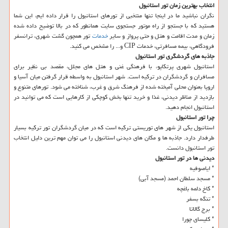
انتخاب بهترین زمان تور استانبول
نگران نباشید ما در اینجا تنها منتخبی از تورهای استانبول را قرار داده ایم، این شما
هستید كه با جستجو از راه موتور جستجوی سایت همانطور كه در بالا توضیح داده شده
زمان و مدت اقامت و هتل و حتی پرواز و سایر
خدمات
تور همچون گشت شهری، ترانسفر
فرودگاهی، بیمه مسافرتی، خدمات CIP و... را مشخص می كنید.
جاذبه های گردشگری تور استانبول
استانبول شهری پرتكاپو، با فرهنگی غنی و هتل های مجلل، مقصد بی نظیر برای
مسافران و گردشگران در تركیه است. شهر استانبول به واسطه قرار گرفتن میان آسیا و
اروپا بعنوان محلی آمیخته شده از فرهنگ شرق و غرب، شناخته می شود. تورهای متنوع و
بازدید از مناظر دیدنی، غذا و خرید تنها بخش كوچكی از كارهایی است كه می توانید در
استانبول انجام دهید.
چرا تور استانبول
استانبول یكی از شهر های توریستی تركیه است كه در میان گردشگران تور تركیه بسیار
طرفدار دارد. جاذبه ها و مكان های دیدنی استانبول را می توان مهم ترین دلیل انتخاب
تور استانبول دانست.
دیدنی ها در تور استانبول
* ایاصوفیه
* مسجد سلطان احمد (مسجد آبی)
* كاخ دلمه باغچه
* تنگه بسفر
* برج گالاتا
* كلیسای چورا