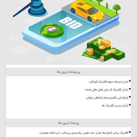
پربیننده ترین ها
شارژ مرحله سوم کالابرگ کودکان
شارژ کالابرگ کد ملی های باقی مانده
بازطراحی اکوسیستم اشتغال بانوان
شارژ جدید کالابرگ ها
پربحث ترین ها
کالابرگ برخی خانوارها شارژ شد تغییر زمانبندی پرداخت این کمک معیشت