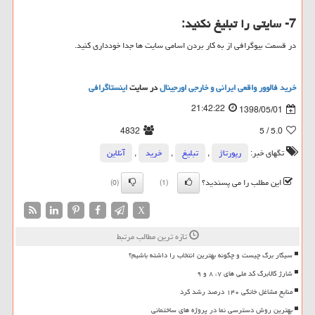
7- سایتی را تبلیغ نکنید:
در قسمت بیوگرافی از به کار بردن اسامی سایت ها جدا خودداری کنید.
خرید فالوور واقعی ایرانی و خارجی اورجینال
در سایت
اینستاگرافی
21:42:22
1398/05/01
4832
/ 5
5.0
تگهای خبر:
رپورتاژ
,
تبلیغ
,
خرید
,
آنلاین
این مطلب را می پسندید؟
(0)
(1)
X
تازه ترین مطالب مرتبط
سیگار برگ چیست و چگونه بهترین انتخاب را داشته باشیم؟
شارژ کالابرگ کد ملی های ۷، ۸ و ۹
منابع مشاغل خانگی ۱۴۰ درصد رشد کرد
بهترین روش دسترسی نما در پروژه های ساختمانی