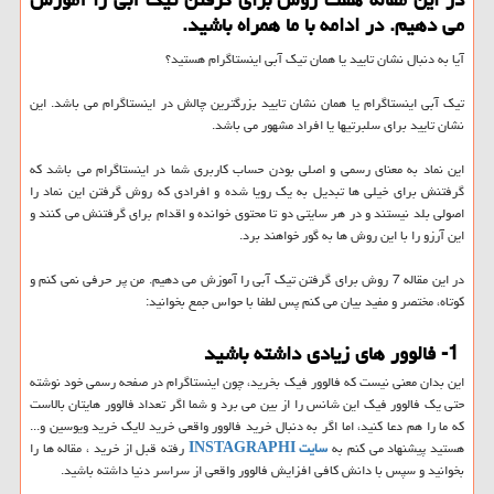
می دهیم. در ادامه با ما همراه باشید.
آیا به دنبال نشان تایید یا همان تیک آبی اینستاگرام هستید؟
تیک آبی اینستاگرام یا همان نشان تایید بزرگترین چالش در اینستاگرام می باشد. این
نشان تایید برای سلبرتیها یا افراد مشهور می باشد.
این نماد به معنای رسمی و اصلی بودن حساب کاربری شما در اینستاگرام می باشد که
گرفتنش برای خیلی ها تبدیل به یک رویا شده و افرادی که روش گرفتن این نماد را
اصولی بلد نیستند و در هر سایتی دو تا محتوی خوانده و اقدام برای گرفتنش می کنند و
این آرزو را با این روش ها به گور خواهند برد.
در این مقاله 7 روش برای گرفتن تیک آبی را آموزش می دهیم. من پر حرفی نمی کنم و
کوتاه، مختصر و مفید بیان می کنم پس لطفا با حواس جمع بخوانید:
1- فالوور های زیادی داشته باشید
این بدان معنی نیست که فالوور فیک بخرید، چون اینستاگرام در صفحه رسمی خود نوشته
حتی یک فالوور فیک این شانس را از بین می برد و شما اگر تعداد فالوور هایتان بالاست
که ما را هم دعا کنید، اما اگر به دنبال خرید فالوور واقعی خرید لایک خرید ویوسین و...
هستید پیشنهاد می کنم به
سایت INSTAGRAPHI
رفته قبل از خرید ، مقاله ها را
بخوانید و سپس با دانش کافی افزایش فالوور واقعی از سراسر دنیا داشته باشید.