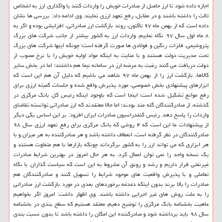
اجازه داده شود تا ارز حاصل از صادرات خویش را واردات كنند یا واگذاری ارز به اشخاص
ثالث را داشته باشند و در مقابل، رفع تعهد ارزی نمایند. وی ادامه داد: بررسی ها نشان
داده است كه از بهمن ماه ۹۷ تاكنون، روند بازگشت ارز صادراتی، افزایشی بوده و اگر به
۸ ماه اول سال ۹۷ نگاه نماییم، واردات ارز به كشور بیشتر از جانب شركت های بزرگ
پتروشیمی، فلزات رنگین و فولادی ها صورت گرفته است؛ چونكه اینها شركت های بزرگ
تحت مدیریت دولت هستند و با عنایت به اینكه مواد اولیه خویش را با نرخ مصوب از
دولت دریافت می كنند رغبت به عرضه ارز در سامانه نیما هم داشتند؛ اما در بخش سایر
كالاها، بازگشت ارز را از بهمن ماه ۹۷ شاهد می باشیم كه دلیل آن هم این است كه
ابزارهای پیشنهادی بخش خصوصی، مورد پذیرش واقع شده و جلسات كمیته ارزی برای
رفع موانع تشكیل شده است؛ اینجا است كه باوجود اینكه رئیس كل بانك مركزی در
گذشته، از صادركنندگان گله مند بودند؛ اما حالا معتقدند كه ارز صادراتی توانسته تقاضای
واردات را پاسخ دهد. رئیس كنفدراسیون صادرات ایران افزود: بر این اساس یكی دیگر
از پیشنهادات ما این است كه ۴ روشی كه بانك مركزی برای رفع تعهد ارزی سال ۹۸
صادركنندگان در نظر گرفته است، انعطاف داشته باشد و هر صادركننده به هر میزان و با
هر ابزاری كه می تواند ارز را به كشور برگرداند چونكه بازارها با هم متفاوت هستند و
یك نسخه واحد را نمی توان اعمال كرد. به هر حال امروز در بهترین شرایط صادرات
غیرنفتی قرار داریم و رشد و رونق آن مشروط به این است كه سیاست گذاران با نگاه
تعاملی و با پذیرش واقعیت های موجود شرایط را تسهیل كنند و صادركنندگان هم
صادرات را بالا برند بدون اینكه دغدغه برخوردهای بعدی در مورد بازگشت ارز صادراتی
را به علت روش های غیر اجرایی داشته باشند. وی اظهار داشت: امروز اگر بخواهیم
ماهیت بخشنامه بانك مركزی را توضیح دهیم، معتقد هستیم كه سطح بندی در بخشنامه
سال ۹۸ باید برداشته شود و صادركننده این امكان را داشته باشد تا بدون نسبت بندی