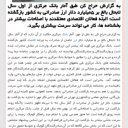
به گزارش حراج كن طبق آمار بانك مركزی از اول سال
تابحال بالغ بر ۵میلیارد دلار ارز صادراتی به كشور بازگشته
است؛ البته فعالان اقتصادی معتقدند با اصلاحات بیشتر در
بخشنامه ها، كار می تواند سرعت بیشتری بگیرد.
به گزارش حراج كن به نقل از مهر، آمار
بانك
مركزی حكایت از آن دارد كه از آغاز سال
۹۸ تابحال بالغ بر ۵ میلیارد دلار
ارز
حاصل از صادرات به چرخه
اقتصاد
كشور بازگشته
است. بانك مركزی می گوید كه بیشتر این ارزها صرف واردات در مقابل صادرات شده
است و واردكنندگان و صادركنندگان توانسته اند یكدیگر را در چارچوب سامانه نیما پیدا
كرده و خرید و فروش ارز را مطابق با ضوابط بانك مركزی به خوبی انجام دهند. مروری بر
بخشنامه های بانك مركزی طی ماههای گذشته نشان داده كه هر چقدر فضا در این
بخشنامه ها واقعی و عملیاتی در نظر گرفته شود، سرعت رفع تعهد ارزی صادركنندگان هم
بیشتر خواهد شد و در مقابل، فشار كمتری بر دوش دولت از محل نیازهای وارداتی، وارد
خواهد آمد. بنابراین است كه فعالان اقتصادی همچنان اعتقاد دارند كه چند اصلاح
باقیمانده در بخشنامه بازگشت ارز صادراتی و رفع تعهد ارزی دولت، می تواند حتی سرعت
بیشتری را هم به چرخه بازگشت ارز صادراتی بدهد. محمد لاهوتی، عضو كمیته ارزی اتاق
بازرگانی، صنایع، معادن و كشاورزی تهران در گفتگو با خبرنگار مهر با اشاره به بازگشت ۵
میلیارد دلار ارز حاصل از صادرات از آغاز سال ۹۸ تا تیرماه اظهار داشت: باآنكه روند
بازگشت ارز صادراتی با اصلاحاتی كه در بهمن ماه سال قبل از جانب بانك مركزی انجام
شده رونق گرفته است اما هنوز هم می توان با انجام چند راهكار كوچك، زمینه را برای
سرعت بخشی بیشتر به بازگشت ارز صادراتی فراهم كرد؛ بر این اساس پیشنهاد مشخص
ما این است كه در بخش سایر كالاها كه در آن صادركنندگان كوچك و متوسط حضور دارند،