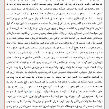
هزینه های بالایی دارد و در مواردی هم امكان پذیر نیست؛ ازاین رو دولت باید این مورد
را هم ساماندهی كند؛ به خصوص اینكه سهم صادرات به این كشورها در سبد صادراتی
كشور بالا نیست. لاهوتی در ادامه با مروری بر عملكرد بخشنامه های بازگشت ارز صادراتی
از جانب بانك مركزی اظهار داشت: حدود ۴ سال است كه تراز تجاری كشور بر روی كاغذ
گاهی مثبت است و گاهی هم بسیار ناچیز منفی شده است؛ همواره بحث این بوده كه ارز
نفتی را كنار بگذاریم و به اقتصاد غیرنفتی روی آوریم؛ ولی در شرایط مختلف این هدف و
این سیاست اصلی كه حتی بارها از جانب مقام معظم رهبری هم بر آن تاكید شده، گرفتار
نوساناتی شده است. وی ادامه داد: در واقع، هر زمانی كه فروش نفت بیشتر شده و یا
قیمت بالا رفته، دولت كاری به صادرات و ارزهای صادراتی نداشته و حتی مشوق های خود
برای صادرات را هم قطع كرده است؛ چونكه میزان صادرات غیرنفتی كشور حدود ۴۰
میلیارد و میزان صادرات نفت ۱۵۰ میلیارد دلار بوده است كه بر این اساس، ارز صادرات
غیرنفتی خیلی به چشم دولت نیامده است؛ پس حتی در مقاطعی، مشوق ها و حمایت های
خویش را لغو كرده؛ اما درست در مقاطعی كه تحریم به وجود آمده و قیمت نفت كاهش
یافته است، مجدد مبحث صادرات برای دولت مهم شده و ارزهای صادراتی را رصد كرده
است. به قول لاهوتی، البته دولت دهم در دوره تحریم قبلی، با عنایت به اندوخته ارزی كه
از گذشته داشت، به راحتی امورات خویش را سپری نمود و به صادرات توجه چندانی
نداشت؛ ضمن اینكه در دولت یازدهم هم به علت توافق هسته ای و رفع بخشی از تحریم
ها، مجدد به صادرات كم توجهی شد چونكه در آن مقطع هم دست دولت بازتر بوده و پول
های بلوكه شده در اختیار او قرار گرفته بود و با سركوب نرخ ارز،
تورم
را كنترل كرد و به
صادرات هم توجهی نكرد. وی افزود: هر زمانی كه مسیرهای ارزآوری نفتی بسته می شود،
دولت ها صادرات غیرنفتی را مورد توجه قرار داده و در جایی كه وضعیت مالی آنها خوب
نیست، با صادرات برخورد دوستانه دارند؛ شرایط امروز هم مجدد همین امر را رقم زده و