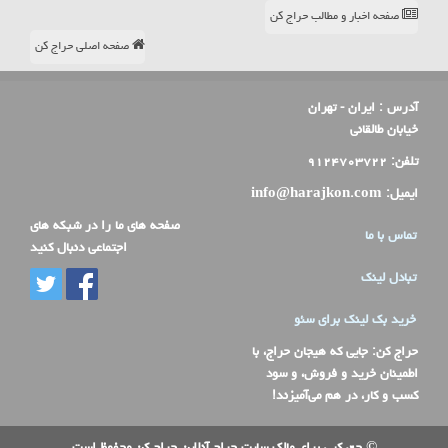
صفحه اخبار و مطالب حراج کن
صفحه اصلی حراج کن
آدرس :
ایران - تهران
خیابان طالقانی
تلفن:
۹۱۲۴۷۰۳۷۲۲
ایمیل:
info@harajkon.com
صفحه های ما را در شبکه های
تماس با ما
اجتماعی دنبال کنید
تبادل لینک
خرید بک لینک برای سئو
حراج کن
: جایی که هیجان حراج، با
اطمینان خرید و فروش، و سود
کسب و کار، در هم می‌آمیزند!
© حق کپی برای مالک سایت حراج آنلاین حراج کن محفوظ است