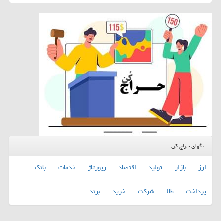
تگهای حراج کن
ارز
بازار
تولید
اقتصاد
رپورتاژ
خدمات
بانك
پرداخت
طلا
شركت
خرید
برند