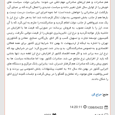
هم صادرات و هم ارزهای صادراتی مهم تلقی می شوند؛ بنابراین دولت سیاست های
خویش را از اوایل سال قبل تغییر داده و سیاست جدیدی را اعمال كرده كه بر مبنای آن،
بازگشت ارز صادراتی را خواهان شده است؛ اما نحوه اجرای این سیاست درست نیست و
بارها هم از جانب بخش خصوصی به دولت تذكر لازم داده شد؛ اما به هر حال، نرخ ارز با
یك عدد غیرواقعی از جانب دولت اعلام گردید و صادركننده را ملزم به این كرد كه با آن
عدد، ارز را با قیمت مصوب به فروش برساند؛ در صورتی كه قیمت ها با افزایش در
حاشیه بازار مواجه گردید و نرخ ارز، تاثیرپذیری خویش را از قیمت دولتی نگرفت. رئیس
كمیسیون توسعه تجارت و تسهیل كسب و كار اتاق بازرگانی، صنایع، معادن و كشاورزی
تهران با اشاره به اینكه از اردیبهشت تا بهمن ۹۷ شرایط ارزی كشور برای همه فعالان
اقتصادی و به خصوص صادركنندگان، بد و بدتر شد، تصریح كرد: این در شرایطی بود كه
نرخ ارز سه برابر شد و اگر همه اقتصاد كشور از افزایش نرخ ارز لطمه دید، تنها بخشی
كه باید از افزایش نرخ منتفع می شد، صادرات كشور بود؛ اما متاسفانه سیاست ها به
نحوی پیش رفت كه صادرات هم گرفتار خسران شد؛ بنابراین بانك مركزی و دستگاه های
اجرایی كشور در بهمن ماه سال ۹۷ به اهمیت پیشنهادات بخش خصوصی پی بردند و با
لمس واقعیت های موجود، راه تعامل و گفتگو را در پیش گرفت و جلسات كمیته ارزی اتاق
را شكل دادند.
منبع:
حراج كن
14:20:11
1398/04/22