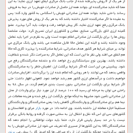
از هر یك از ۴ روش پذیرفته شده از جانب بانك مركزی ایفای تعهد ارزی نماید؛ به این
معنا كه شاید صادركننده ای بتواند همه ارز حاصل از صادرات خویش را در نیما به فروش
رساند یا حتی شاید بتواند همه ارز صادراتی خویش را اسكناس به كشور وارد كند؛ پس
به عقیده ما اگر صادركننده اختیار داشته باشد كه به هر یك از روش های مورد پذیرش
بانك مركزی رفع تعهد ارزی نماید، كار پیش خواهد رفت و دولت باید آنرا بپذیرد. عضو
كمیته ارزی اتاق بازرگانی، صنایع، معادن و كشاورزی ایران تصریح كرد: دولت مشخصاً
روش ها را برای بازگشت ارز صادراتی اعلام نموده است؛ ولی به نظرم در اجرا باید تعامل
وجود داشته باشد و البته این تعامل حالا قابل مشاهده می باشد ولی بانك مركزی می
تواند بر مبنای شرایط هر كشور هدف صادراتی، شرایط صادركننده را بپذیرد؛ كاری كه حالا
هم اتفاق می افتد ولی نظر ما این است كه این تعامل اگر به صراحت ذكر شده و شفافیت
داشته باشد، بهترین نوع سیاستگذاری رخ خواهد داد و دغدغه صادركنندگان رفع می
شود. پیشبینی من این است كه اگر شرایط برگشت ارز، اطمینان خاطر را به صادركنندگان
واقعی بدهد كه می توانند با هر روشی كه اعلام شده ارز را برگردانند، افزایش صادرات
خواهیم داشت و درآمدهای ارزی كشور هم رشد خواهد نمود. لاهوتی اظهار داشت: حتی
اگر شرایط برای بازگشت ارز صادراتی بدون نسبت بندی فراهم گردد، در سال ۹۸ به
راحتی می توان به مرحله ای رسید كه ۱۰۰ درصد از ارز مورد نیاز برای واردات از محل
ارز صادراتی تأمین شود مشروط به اینكه موانع بازگشت ارز رفع شده و هزینه معاملات در
نیما هم برای صادركنندگان و واردكنندگان كاهش یابد؛ یعنی صادركنندگان و واردكنندگان
مستقیماً اجازه معامله ارز داشته باشند. وی ادامه داد: در مورد
بازار
عراق و افغانستان و
كشورهای سی ای اس كه نقل و انتقال ارز به سختی صورت گرفته و روابط بانكی برقرار
نیست یا در حد بسیار پایینی قرار دارد، حتما باید دولت توافقاتی را انجام دهد كه
صادركنندگان كالا به این كشورها از مسیری كه تعریف می شود ارز صادراتی خویش را به
كشور برگردانند؛ چونكه بازگشت ارز از راه صرافی ها كه امروز كار را پیش می
برند
،