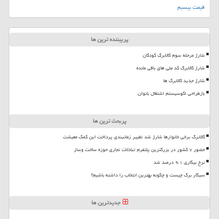
قیمت بیسیم
پربیننده ترین ها
شارژ مرحله سوم کالابرگ کودکان
شارژ کالابرگ کد ملی های باقی مانده
شارژ جدید کالابرگ ها
بازطراحی اکوسیستم اشتغال بانوان
پربحث ترین ها
کالابرگ برخی خانوارها شارژ شد تغییر زمانبندی پرداخت این کمک معیشت
حضور ۷ کشور در بزرگترین پلتفرم تبادلات تجاری حوزه ساخت وساز
نرخ بیکاری ۹،۱ درصد شد
سیگار برگ چیست و چگونه بهترین انتخاب را داشته باشیم؟
جدیدترین ها