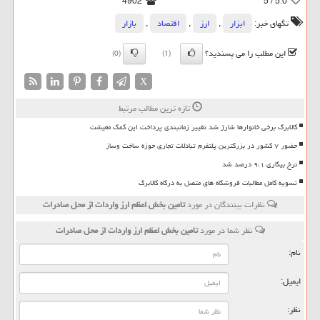
4902
/ 5
5.0
تگهای خبر:
ابزار
,
ارز
,
اقتصاد
,
بازار
این مطلب را می پسندید؟
(0)
(1)
X
تازه ترین مطالب مرتبط
کالابرگ برخی خانوارها شارژ شد تغییر زمانبندی پرداخت این کمک معیشت
حضور ۷ کشور در بزرگترین پلتفرم تبادلات تجاری حوزه ساخت وساز
نرخ بیکاری ۹،۱ درصد شد
تسویه کامل مطالبات فروشگاه های متصل به درگاه کالابرگ
نظرات بینندگان در مورد
تامین بخش اعظم ارز واردات از محل صادرات
نظر شما در مورد
تامین بخش اعظم ارز واردات از محل صادرات
نام:
ایمیل:
نظر: