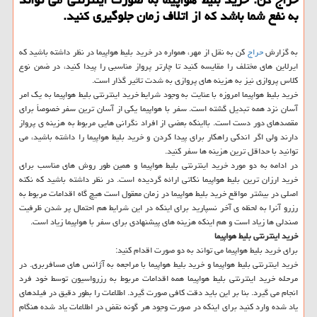
به نفع شما باشد كه از اتلاف زمان جلوگیری كنید.
به گزارش
حراج
كن به نقل از مهر، همواره در خرید بلیط هواپیما در نظر داشته باشید كه
ایرلاین های مختلف را مقایسه كنید تا چارتر پرواز مناسبی را پیدا كنید، در ضمن نوع
كلاس پروازی نیز به هزینه های پروازی به شدت تاثیر گذار است.
خرید بلیط هواپیما امروزه با عنایت به وجود شرایط خرید اینترنتی بلیط هواپیما به یك امر
آسان نزد همه تبدیل گشته است. سفر با هواپیما یكی از آسان ترین سفر خصوصاً برای
مقصدهای دور دست است. بااینكه بعضی از افراد نگرانی هایی مربوط به هزینه ی پرواز
دارند ولی اگر اندكی راهكار برای پیدا كردن و خرید بلیط هواپیما را داشته باشید، می
توانید با حداقل ترین هزینه ها سفر كنید.
در ادامه به دو مورد خرید اینترنتی بلیط هواپیما و همین طور روش های مناسب برای
خرید ارزان ترین بلیط هواپیما نكاتی ارائه گردیده است. در نظر داشته باشید كه نكته
اصلی در بیشتر مواقع خرید بلیط هواپیما در زمان معقول است هیچ گاه اقدامات مربوط به
رزرو آنرا به لحظه ی آخر نسپارید برای اینكه در این شرایط هم احتمال پر شدن ظرفیت
صندلی ها زیاد است و هم اینكه هزینه های پیشنهادی برای سفر با هواپیما زیاد است.
خرید اینترنتی بلیط هواپیما
برای خرید بلیط هواپیما می تواند به دو صورت اقدام كنید:
خرید اینترنتی بلیط هواپیما و خرید بلیط هواپیما با مراجعه به آژانس های مسافربری. در
مرحله خرید اینترنتی بلیط هواپیما همه اقدامات مربوط به رزرواسیون توسط خود فرد
انجام می گیرد. بنا بر این باید دقت كافی صورت گیرد. اطلاعات را بطور دقیق در فیلدهای
یاد شده وارد كنید برای اینكه در صورت وجود هر گونه نقض در اطلاعات یاد شده هنگام