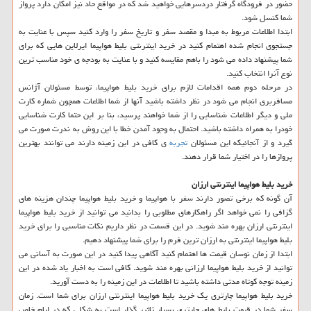
حضور در فرودگاه گرفتار دردسرهایی خواهید شد كه در مواقع حاد نیز امكان دارد پرواز
شما كنسل شود.
ابتدا اطلاعات مربوط به مبدا و مقصد سفر و تاریخ سفر را وارد كنید سپس با عنایت به
جستجوی انجام شده اهتمام كنید در خرید اینترنتی بلیط هواپیما ایرلاین هایی كه برای
شما پیشنهاد داده می شود را باهم مقایسه كنید و با عنایت به بودجه ی خود مناسب ترین
نوع آنرا انتخاب كنید.
در مرحله دوم همه اقدامات لازم برای خرید بلیط هواپیما، توسط مسئولان آژانس
مسافربری انجام می شود در نظر داشته باشید آنها از شما اطلاعات همچون شماره كارت
ملی و دیگر اطلاعات شناسایی را از شما خواهند پرسید، بنا بر این حتما كارت شناسایی
خودرا به همراه داشته باشید. احتمال به وجود آمدن خطا با این روش به ندرت صورت می
گیرد و از آنجائیكه این مسئولان
تجربه
ی كافی در این زمینه دارند می توانند بهترین
پروازها را در اختیار شما قرار دهند.
خرید بلیط هواپیما اینترنتی ارزان
آن گونه كه برخی تصور دارند سفر با هواپیما و خرید بلیط هواپیما چندان هزینه های
گزافی را نمی خواهد اگر راهكارهای مطلوبی را بدانید می توانید از خرید بلیط هواپیما
اینترنتی ارزان بهره مند شوید. در این قسمت در نظر داریم نكات مناسبی را برای خرید
بلیط هواپیما اینترنتی به ارزان ترین فرم را برای شما پیشنهاد دهیم.
ابتدا از زمان نوسان قیمت ها اهتمام كنید آگاهی پیدا كنید در این صورت به آسانی می
توانید از خرید بلیط هواپیما ارزانی بهره مند شوید. كافی است به اخبار یاد شده در این
زمینه توجه كوتاه مدتی داشته باشید تا اطلاعات در این زمینه را به دست آورید.
خرید بلیط هواپیما چارتری یك خرید بلیط هواپیما اینترنتی ارزان برای شما است. زمان
سفر شما در قیمت بلیط های چارتری بسیار تاثیر گذار است به شكلی كه در ایام خاص