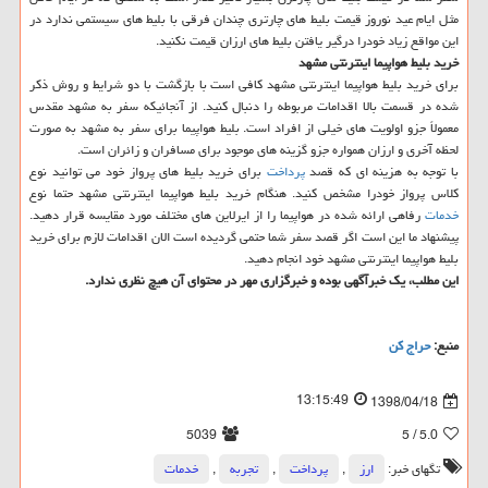
مثل ایام عید نوروز قیمت بلیط های چارتری چندان فرقی با بلیط های سیستمی ندارد در
این مواقع زیاد خودرا درگیر یافتن بلیط های ارزان قیمت نكنید.
خرید بلیط هواپیما اینترنتی مشهد
برای خرید بلیط هواپیما اینترنتی مشهد كافی است با بازگشت با دو شرایط و روش ذكر
شده در قسمت بالا اقدامات مربوطه را دنبال كنید. از آنجائیكه سفر به مشهد مقدس
معمولاً جزو اولویت های خیلی از افراد است. بلیط هواپیما برای سفر به مشهد به صورت
لحظه آخری و ارزان همواره جزو گزینه های موجود برای مسافران و زائران است.
با توجه به هزینه ای كه قصد
پرداخت
برای خرید بلیط های پرواز خود می توانید نوع
كلاس پرواز خودرا مشخص كنید. هنگام خرید بلیط هواپیما اینترنتی مشهد حتما نوع
خدمات
رفاهی ارائه شده در هواپیما را از ایرلاین های مختلف مورد مقایسه قرار دهید.
پیشنهاد ما این است اگر قصد سفر شما حتمی گردیده است الان اقدامات لازم برای خرید
بلیط هواپیما اینترنتی مشهد خود انجام دهید.
این مطلب، یك خبرآگهی بوده و خبرگزاری مهر در محتوای آن هیچ نظری ندارد.
منبع:
حراج كن
13:15:49
1398/04/18
5039
/ 5
5.0
تگهای خبر:
ارز
,
پرداخت
,
تجربه
,
خدمات