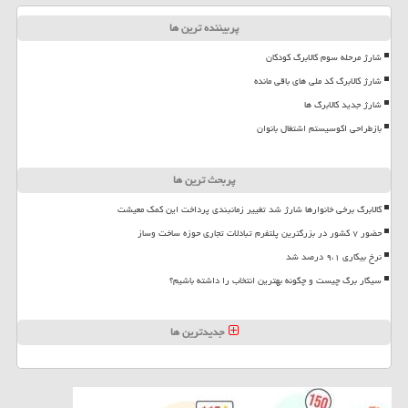
پربیننده ترین ها
شارژ مرحله سوم کالابرگ کودکان
شارژ کالابرگ کد ملی های باقی مانده
شارژ جدید کالابرگ ها
بازطراحی اکوسیستم اشتغال بانوان
پربحث ترین ها
کالابرگ برخی خانوارها شارژ شد تغییر زمانبندی پرداخت این کمک معیشت
حضور ۷ کشور در بزرگترین پلتفرم تبادلات تجاری حوزه ساخت وساز
نرخ بیکاری ۹،۱ درصد شد
سیگار برگ چیست و چگونه بهترین انتخاب را داشته باشیم؟
جدیدترین ها