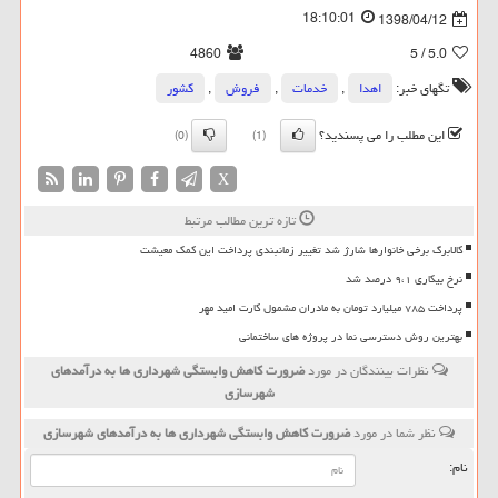
18:10:01
1398/04/12
4860
/ 5
5.0
تگهای خبر:
اهدا
,
خدمات
,
فروش
,
كشور
این مطلب را می پسندید؟
(0)
(1)
X
تازه ترین مطالب مرتبط
کالابرگ برخی خانوارها شارژ شد تغییر زمانبندی پرداخت این کمک معیشت
نرخ بیکاری ۹،۱ درصد شد
پرداخت ۷۸۵ میلیارد تومان به مادران مشمول کارت امید مهر
بهترین روش دسترسی نما در پروژه های ساختمانی
نظرات بینندگان در مورد
ضرورت كاهش وابستگی شهرداری ها به درآمدهای
شهرسازی
نظر شما در مورد
ضرورت كاهش وابستگی شهرداری ها به درآمدهای شهرسازی
نام: