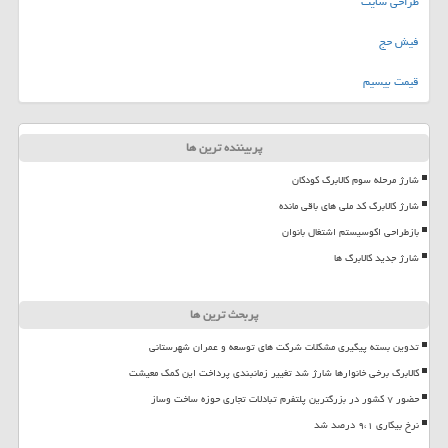
طراحی سایت
فیش حج
قیمت بیسیم
پربیننده ترین ها
شارژ مرحله سوم کالابرگ کودکان
شارژ کالابرگ کد ملی های باقی مانده
بازطراحی اکوسیستم اشتغال بانوان
شارژ جدید کالابرگ ها
پربحث ترین ها
تدوین بسته پیگیری مشکلات شرکت های توسعه و عمران شهرستانی
کالابرگ برخی خانوارها شارژ شد تغییر زمانبندی پرداخت این کمک معیشت
حضور ۷ کشور در بزرگترین پلتفرم تبادلات تجاری حوزه ساخت وساز
نرخ بیکاری ۹،۱ درصد شد