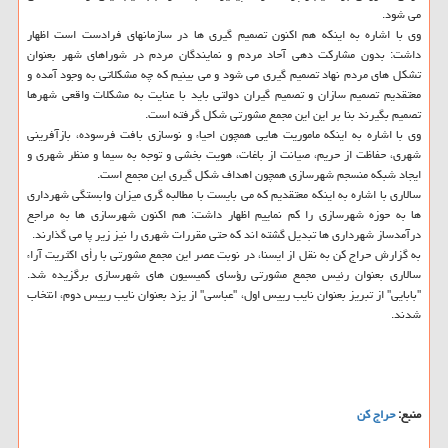
می شود.
وی با اشاره به اینكه هم اكنون تصمیم گیری ها در سازمانهای فرادست است اظهار
داشت: بدون مشاركت دهی آحاد مردم و نمایندگان مردم در شوراهای شهر بعنوان
تشكل های مردم نهاد تصمیم گیری می شود و می بینیم كه چه مشكلاتی به وجود آمده و
معتقدیم تصمیم سازان و تصمیم گیران دولتی باید با عنایت به مشكلات واقعی شهرها
تصمیم بگیرند بنا بر این این مجمع مشورتی شكل گرفته است.
وی با اشاره به اینكه ماموریت هایی همچون احیاء و نوسازی بافت فرسوده، بازآفرینی
شهری، حفاظت از حریم، صیانت از باغات، هویت بخشی و توجه به سیما و منظر شهری و
ایجاد شبكه منسجم شهرسازی همچون اهداف شكل گیری این مجمع است.
سالاری با اشاره به اینكه معتقدیم كه می بایست با مطالبه گری میزان وابستگی شهرداری
ها به حوزه شهرسازی را كم نماییم اظهار داشت: هم اكنون شهرسازی ها به مراجع
درآمدساز شهرداری ها تبدیل گشته اند كه حتی مقررات شهری را نیز زیر پا می گذارند.
به گزارش حراج كن به نقل از ایسنا، در نوبت عصر این مجمع مشورتی با رأی اكثریت آراء
سالاری بعنوان رئیس مجمع مشورتی رؤسای كمیسیون های شهرسازی برگزیده شد.
"بابایی" از تبریز بعنوان نایب رییس اول، "عباسی" از یزد بعنوان نایب رییس دوم، انتخاب
شدند.
منبع:
حراج كن