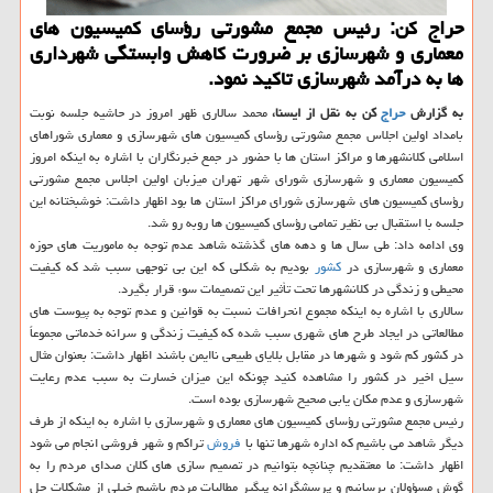
حراج كن: رئیس مجمع مشورتی رؤسای كمیسیون های
معماری و شهرسازی بر ضرورت كاهش وابستگی شهرداری
ها به درآمد شهرسازی تاكید نمود.
به گزارش
حراج
كن به نقل از ایسنا،
محمد سالاری ظهر امروز در حاشیه جلسه نوبت
بامداد اولین اجلاس مجمع مشورتی رؤسای كمیسیون های شهرسازی و معماری شوراهای
اسلامی كلانشهرها و مراكز استان ها با حضور در جمع خبرنگاران با اشاره به اینكه امروز
كمیسیون معماری و شهرسازی شورای شهر تهران میزبان اولین اجلاس مجمع مشورتی
رؤسای كمیسیون های شهرسازی شورای مراكز استان ها بود اظهار داشت: خوشبختانه این
جلسه با استقبال بی نظیر تمامی رؤسای كمیسیون ها روبه رو شد.
وی ادامه داد: طی سال ها و دهه های گذشته شاهد عدم توجه به ماموریت های حوزه
معماری و شهرسازی در
كشور
بودیم به شكلی كه این بی توجهی سبب شد كه كیفیت
محیطی و زندگی در كلانشهرها تحت تأثیر این تصمیمات سوء قرار بگیرد.
سالاری با اشاره به اینكه مجموع انحرافات نسبت به قوانین و عدم توجه به پیوست های
مطالعاتی در ایجاد طرح های شهری سبب شده كه كیفیت زندگی و سرانه خدماتی مجموعاً
در كشور كم شود و شهرها در مقابل بلایای طبیعی ناایمن باشند اظهار داشت: بعنوان مثال
سیل اخیر در كشور را مشاهده كنید چونكه این میزان خسارت به سبب عدم رعایت
شهرسازی و عدم مكان یابی صحیح شهرسازی بوده است.
رئیس مجمع مشورتی رؤسای كمیسیون های معماری و شهرسازی با اشاره به اینكه از طرف
دیگر شاهد می باشیم كه اداره شهرها تنها با
فروش
تراكم و شهر فروشی انجام می شود
اظهار داشت: ما معتقدیم چنانچه بتوانیم در تصمیم سازی های كلان صدای مردم را به
گوش مسؤولان برسانیم و پرسشگرانه پیگیر مطالبات مردم باشیم خیلی از مشكلات حل