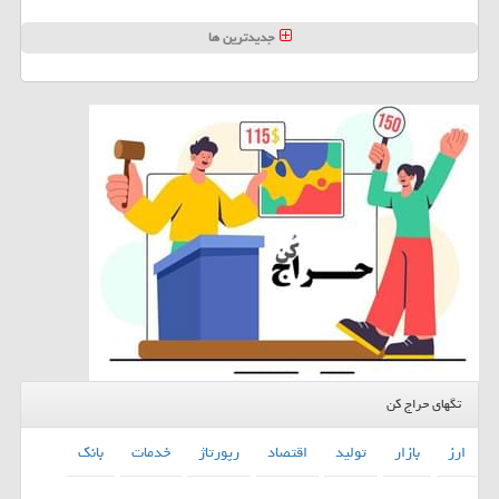
جدیدترین ها
تگهای حراج کن
ارز
بازار
تولید
اقتصاد
رپورتاژ
خدمات
بانك