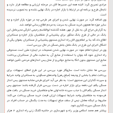
مرادی تصریح كرد: البته همه این مسیرها الان در مرحله ارزیابی و مطالعه قرار دارد و
تابحال طرح و برنامه ای در ارتباط با بازار اجاره در بانك نهایی نشده و به تصویب نرسیده
است.
وی اضافه كرد: در صورت نهایی شدن و اجرای هر طرحی چه در حوزه بازار اجاره و چه
سایر حوزه ها همچون خرید مسكن به سرعت به مردم اطلاع رسانی خواهد شد.
به گزارش حراج كن به نقل از مهر، هفته گذشته ابوالقاسم رحیمی اناركی مدیرعامل این
بانك در حالی از طرح بانك مذكور برای پشتیبانی از متقاضیان بازار اجاره و مستأجران
اطلاع داد كه بنا بر اعلام وی الان راه اندازی صندوق پشتیبانی از مستأجران بعنوان یكی از
اشكال اجرای این طرح در بانك عامل بخش مسكن در حال بررسی است.
وی در اینباره اعلام نمود: در صورت نهایی شدن تصمیمات در اینباره مقرر است صندوقی
راه اندازی شود كه بتوان با استفاده از منابع آن به حمایت مالی از مستأجران پرداخت؛
منابع این صندوق بدون اتكا به منابع دولتی و از محل پس اندازهای مردمی تأمین خواهد
شد.
بررسی ها نشان داده است سازوكار مورد بررسی در این طرح اعطای تسهیلات برای
پرداخت تمام یا بخشی از ودیعه (مبلغ رهن) واحدهای مسكونی به مستأجران واجد شرایط
و سپرده گذاران این صندوق است؛ به نظر می آید اجرای طرحی مشابه صندوق پس انداز
مسكن یكم، این دفعه برای بازار اجاره در دست بررسی قرار گرفته باشد؛ صندوق پس
انداز مسكن یكم الان با جذب سپرده خانه اولی ها و متقاضیان خرید مسكن در بافت های
فرسوده به متقاضیان واجد شرایط تسهیلات ارزان قیمت خرید مسكن پرداخت می كند؛
مشروط بر اینكه معادل نیمی از سقف مبلغ تسهیلات به مدت یكسال در حساب افراد در
بانك مسكن سپرده گذاری شود.
پیشتر هم محمد اسلامی وزیر راه و شهرسازی در حاشیه كلنگ زنی راه اندازی ۲ هزار