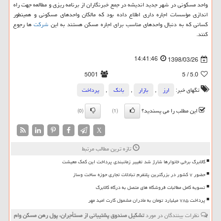
واحد مسكونی در شهر جدید اندیشه در جمع خبرنگاران از برنامه ریزی و مطالعه جهت راه
اندازی مؤسسات اجاره داری اطلاع داده بود كه مالكان واحدهای مسكونی و همینطور
كسانی كه به دنبال واحدهای مناسب برای اجاره مسكن هستند به این
شركت
ها رجوع
كنند.
14:41:46
1398/03/26
5001
/ 5
5.0
تگهای خبر:
ارز
,
بازار
,
بانك
,
پرداخت
این مطلب را می پسندید؟
(0)
(1)
X
تازه ترین مطالب مرتبط
کالابرگ برخی خانوارها شارژ شد تغییر زمانبندی پرداخت این کمک معیشت
حضور ۷ کشور در بزرگترین پلتفرم تبادلات تجاری حوزه ساخت وساز
تسویه کامل مطالبات فروشگاه های متصل به درگاه کالابرگ
پرداخت ۷۸۵ میلیارد تومان به مادران مشمول کارت امید مهر
نظرات بینندگان در مورد
تشكیل صندوق پشتیبانی از مستأجران، پول رهن مسكن وام