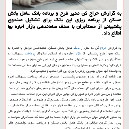
به گزارش حراج كن مدیر طرح و برنامه بانك عامل بخش
مسكن از برنامه ریزی این بانك برای تشكیل صندوق
پشتیبانی از مستأجران با هدف ساماندهی بازار اجاره بها
اطلاع داد.
به گزارش
حراج
كن به نقل از
بانك
عامل بخش مسكن، محمدحسن مرادی با اشاره به
اینكه هنوز طرح پشتیبانی از
بازار
اجاره و راه اندازی سازوكار
پرداخت
تسهیلات به
مستأجران در این بانك و دولت نهایی نشده، تصریح كرد: این طرح هنوز در مرحله مطالعه
قرار دارد و كارشناسان و مسئولان بانك مذكور در حال ارزیابی مدلهای مختلفی هستند كه
به واسطه آنها بتوان بهترین روش را برای این كار انتخاب و عملیاتی كرد.
وی اضافه كرد: راه اندازی صندوق پشتیبانی از مستأجران برای پرداخت تسهیلات اجاره
مسكن به آنها با تاكید بر منابع مردمی و پس اندازهای متقاضیان یكی از روش های مورد
بررسی برای اجرای این كار است، حال آنكه روش ها و مسیرهای دیگری هم در دست
مطالعه و بررسی قرار دارد و هنوز روش نهایی برای اجرای این طرح انتخاب نشده است.
مدیر امور طرح و برنامه بانك عامل بخش مسكن تصریح كرد: علاوه بر راه اندازی صندوق،
روش دیگری كه الان مورد بررسی و مطالعه قرار دارد افتتاح حساب برای متقاضیان به
منظور استفاده از امكاناتی همچون دریافت سود سپرده گذاری با هدف توانمندسازی مالی
به منظور افزایش توان پرداخت در بازار اجاره است؛ به این معنا كه مستأجران بتوانند با
پس انداز كردن مبالغی در بانك عامل بخش مسكن و دریافت سود، توانمندی مالی
بیشتری برای حضور در بازار اجاره كسب كنند.