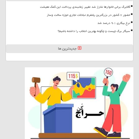
کالابرگ برخی خانوارها شارژ شد تغییر زمانبندی پرداخت این کمک معیشت
حضور ۷ کشور در بزرگترین پلتفرم تبادلات تجاری حوزه ساخت وساز
نرخ بیکاری ۹،۱ درصد شد
سیگار برگ چیست و چگونه بهترین انتخاب را داشته باشیم؟
جدیدترین ها