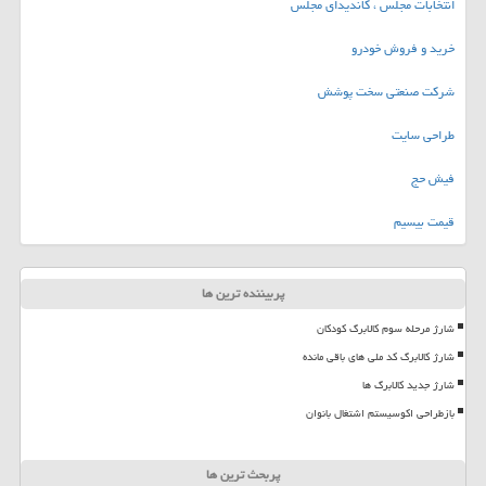
انتخابات مجلس ، کاندیدای مجلس
خرید و فروش خودرو
شرکت صنعتی سخت پوشش
طراحی سایت
فیش حج
قیمت بیسیم
پربیننده ترین ها
شارژ مرحله سوم کالابرگ کودکان
شارژ کالابرگ کد ملی های باقی مانده
شارژ جدید کالابرگ ها
بازطراحی اکوسیستم اشتغال بانوان
پربحث ترین ها