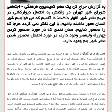
به گزارش حراج كن یك عضو كمیسیون فرهنگی - اجتماعی
شورای شهر تهران در واكنش به احتمال دیواركشی در
حریم تئاتر شهر اظهار داشت: ما گفتیم كه می خواهیم شهر
انسان محور داشته باشیم، با این تفكر نمی گردد هرجا كه
را محصور نماییم. همان نقدی كه در مورد محصور كردن
چهارراه ولیعصر وجود دارد، در مورد احتمال محصور شدن
تئاتر شهر هم وجود دارد.
حجت نظری در گفتگو با ایسنا،
در مورد جلسه بررسی وضعیت پیرامونی مجموعه تئاتر شهر
و هماهنگی لازم برای تصمیم گیری در مورد نتایج سدمعبر و حضور دستفروشان در
چهارراه ولیعصر كه قبل از ظهر امروز برگزار شد، اظهار داشت: به طوركلی الزاما نخستین
راه بهترین راه نیست. امكان دارد نخستین راهی كه انتخاب می نماییم ساده ترین راه
باشد اما باید با دقت و برنامه ریزی بیشتری مناسب ترین چاره را برای این محدوده
انتخاب نماییم. ما نمی توانیم دستفروشی را اقدامی كاملا منفی و غلط بدانیم و بعد بگوییم
باید دستفروشی را كنار بگذاریم. این بطور قطع بهترین چاره نیست.
نظری با اشاره به مصوبه ساماندهی مشاغل سیار و بی كانون اظهاركرد: هنگامی كه در حال
تدوین طرح این مصوبه بودیم، تاكید داشتم كه دستفروشی معضل نیست. امروزهم باید
تاكید كنم كه دستفروشی معضل نیست بلكه عدم ساماندهی دستفروشی معضل است.
افرادی به هر دلیلی از مشكلات اقتصادی گرفته تا حتی كوشش برای درآمد بیشتر