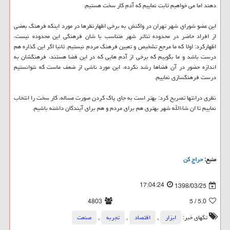
دهند اما می خواهیم ثابت نماییم كه آدم كار سخت هستیم.
این عضو شورای شهر تهران در واكنش به برخی اظهارنظرها در مورد اینكه فرهنگ بعضی
از افراد حاضر در محدوده تئاتر شهر متناسب با شان فرهنگی این محدوده نیست،
اظهاركرد: اولا كه ما مرجع تشخیص و تعیین فرهنگ مردم نیستیم. ثانیا اگر این گذاره هم
درست باشد و ما بگوییم كه برخی از آدم هایی كه در این فضا هستند، فرهنگشان به
اندازه حضور در آن فضاها رشد نكرده، این مورد ناشی از ضعف ماست كه نتوانستیم
درست فرهنگسازی نماییم.
نظری درانتها تصریح كرد: بهتر است به جای پاك كردن صورت مساله، كار سخت را انتخاب
نماییم تا ان شاءالله شهر بهتری هم برای مردم و هم برای آیندگان داشته باشیم.
منبع:
حراج كن
17:04:24
1398/03/25
4803
/ 5
5.0
تگهای خبر:
ابزار
,
اقتصاد
,
تجربه
,
صنعت