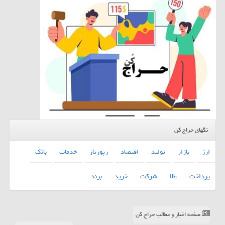
تگهای حراج کن
ارز
بازار
تولید
اقتصاد
رپورتاژ
خدمات
بانك
پرداخت
طلا
شركت
خرید
برند
صفحه اخبار و مطالب حراج کن