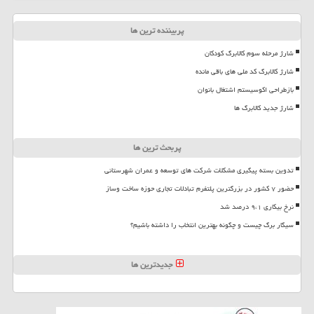
پربیننده ترین ها
شارژ مرحله سوم کالابرگ کودکان
شارژ کالابرگ کد ملی های باقی مانده
بازطراحی اکوسیستم اشتغال بانوان
شارژ جدید کالابرگ ها
پربحث ترین ها
تدوین بسته پیگیری مشکلات شرکت های توسعه و عمران شهرستانی
حضور ۷ کشور در بزرگترین پلتفرم تبادلات تجاری حوزه ساخت وساز
نرخ بیکاری ۹،۱ درصد شد
سیگار برگ چیست و چگونه بهترین انتخاب را داشته باشیم؟
جدیدترین ها