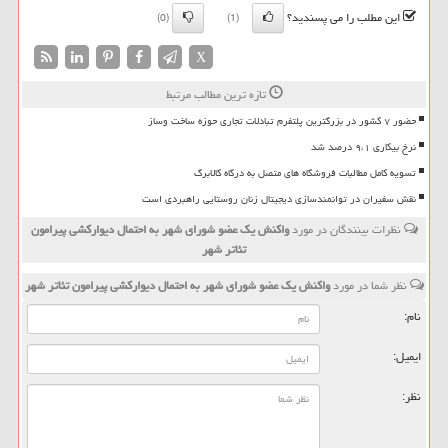
این مطلب را می پسندید؟
(0)
(1)
X
تازه ترین مطالب مرتبط
حضور ۷ کشور در بزرگترین پلتفرم تبادلات تجاری حوزه ساخت وساز
نرخ بیکاری ۹،۱ درصد شد
تسویه کامل مطالبات فروشگاه های متصل به درگاه کالابرگ
نقش سفیران در توانمندسازی دیجیتال زنان روستایی راهبردی است
نظرات بینندگان در مورد
واكنش یك عضو شورای شهر به احتمال دیواركشی پیرامون
تئاتر شهر
نظر شما در مورد
واكنش یك عضو شورای شهر به احتمال دیواركشی پیرامون تئاتر شهر
نام:
ایمیل:
نظر: