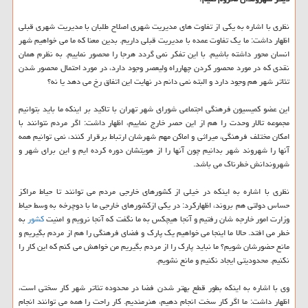
نظری با اشاره به یكی از تفاوت های مدیریت شهری اصلاح طلبان با مدیریت شهری قبلی
اظهار داشت: ما یك تفاوت عمده با مدیریت قبلی داریم. بدین معنا كه ما می خواهیم شهر
انسان محور داشته باشیم. با این تفكر نمی گردد هرجا را محصور نماییم. به نظرم همان
نقدی كه در مورد محصور كردن چهارراه ولیعصر وجود دارد، در مورد احتمال محصور شدن
تئاتر شهر هم وجود دارد و البته نمی دانم در نهایت این اتفاق رخ می دهد یا نه؟
این عضو كمیسیون فرهنگی اجتماعی شورای شهر تهران با تاكید بر اینكه ما باید بتوانیم
مجموعه تالار وحدت را هم از این حصر خارج نماییم، اظهار داشت: اگر مردم نتوانند با
امكان مختلف فرهنگی، میراثی و اماكن مهم شهرشان ارتباط برقرار كنند، نمی توانیم همه
آنها را شهروند شهر بدانیم چون آنها را از هویتشان دوره كرده ایم و این برای شهر و
شهروندانش خطرناك می باشد.
نظری با اشاره به اینكه در خیلی از كشورهای خارجی مردم می توانند تا حیاط مراكز
حساس دولتی هم بروند، اظهاركرد: در یكی ازكشورهای خارجی ما با دوچرخه به وسط حیاط
وزارت امور خارجه شان رفتیم و آنجا هیچكس به ما نگفت كه آنجا نرویم و امنیت
كشور
به
خطر می افتد. حالا ما اینجا می خواهیم یك پارك و فضای فرهنگی را هم از مردم بگیریم و
مانع حضورشان شویم؟ ما نباید پارك را از مردم بگیریم من خواهش می كنم كه این كار را
نكنیم. محدودیتی ایجاد نكنیم و مانع نشویم.
وی با اشاره به اینكه بطور قطع بهتر شدن فضا در محدوده تئاتر شهر كار سختی است،
اظهار داشت: ما اگر كار سخت انجام دهیم، هنرمندیم. كار راحت را همه می توانند انجام