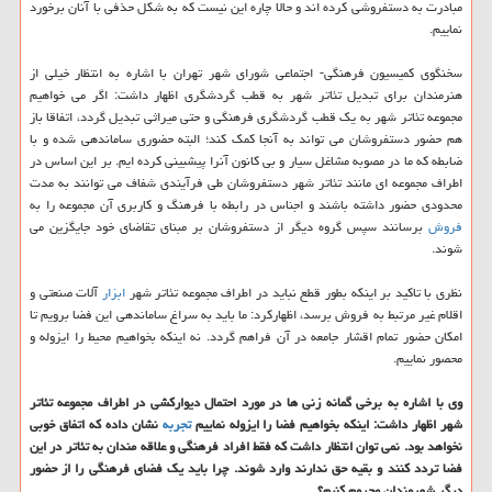
مبادرت به دستفروشی كرده اند و حالا چاره این نیست كه به شكل حذفی با آنان برخورد
نماییم.
سخنگوی كمیسیون فرهنگی- اجتماعی شورای شهر تهران با اشاره به انتظار خیلی از
هنرمندان برای تبدیل تئاتر شهر به قطب گردشگری اظهار داشت: اگر می خواهیم
مجموعه تئاتر شهر به یك قطب گردشگری فرهنگی و حتی میراثی تبدیل گردد، اتفاقا باز
هم حضور دستفروشان می تواند به آنجا كمك كند؛ البته حضوری ساماندهی شده و با
ضابطه كه ما در مصوبه مشاغل سیار و بی كانون آنرا پیشبینی كرده ایم. بر این اساس در
اطراف مجموعه ای مانند تئاتر شهر دستفروشان طی فرآیندی شفاف می توانند به مدت
محدودی حضور داشته باشند و اجناس در رابطه با فرهنگ و كاربری آن مجموعه را به
فروش
برسانند سپس گروه دیگر از دستفروشان بر مبنای تقاضای خود جایگزین می
شوند.
نظری با تاكید بر اینكه بطور قطع نباید در اطراف مجموعه تئاتر شهر
ابزار
آلات صنعتی و
اقلام غیر مرتبط به فروش برسد، اظهاركرد: ما باید به سراغ ساماندهی این فضا برویم تا
امكان حضور تمام اقشار جامعه در آن فراهم گردد. نه اینكه بخواهیم محیط را ایزوله و
محصور نماییم.
وی با اشاره به برخی گمانه زنی ها در مورد احتمال دیواركشی در اطراف مجموعه تئاتر
شهر اظهار داشت: اینكه بخواهیم فضا را ایزوله نماییم
تجربه
نشان داده كه اتفاق خوبی
نخواهد بود. نمی توان انتظار داشت كه فقط افراد فرهنگی و علاقه مندان به تئاتر در این
فضا تردد كنند و بقیه حق ندارند وارد شوند. چرا باید یك فضای فرهنگی را از حضور
دیگر شهروندان محروم كنیم؟