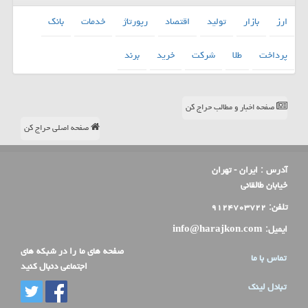
ارز
بازار
تولید
اقتصاد
رپورتاژ
خدمات
بانك
پرداخت
طلا
شركت
خرید
برند
صفحه اخبار و مطالب حراج کن
صفحه اصلی حراج کن
آدرس :
ایران - تهران
خیابان طالقانی
تلفن:
۹۱۲۴۷۰۳۷۲۲
ایمیل:
info@harajkon.com
صفحه های ما را در شبکه های
تماس با ما
اجتماعی دنبال کنید
تبادل لینک