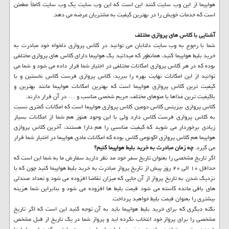
هواپیما از این وب سایت كنند این است كه این وب سایت یك وب سایت كاملاً مطمئن
است كه خدمات خویش را در بهترین كیفیت به مشتریان عرضه می دهد.
آشنایی با كلاس های پروازی مختلف
شما با رجوع به وب سایت دلتابان می توانید در كلاس پروازی دلخواه خود مبادرت به
خرید بلیط هواپیما كنید، همانطور كه میدانید یك هواپیما دارای كلاس های پروازی مختلفی
بوده كه در هر كلاس پروازی امكانات مختلفی در اختیار شما قرار داده می شود و شما می
توانید از این امكانات نهایت بهره را ببرید، كلاس پروازی فرست كلاس نخستین و با
كیفیت ترین كلاس پروازی هواپیما است كه بهترین امكانات هواپیما مانند بهترین و
باكیفیت ترین غذاها با منوهای مختلف، حریم شخصی مناسب و … در آن قرار دارند.
كلاس پروازی بیزینس كلاس دومین كلاس پروازی هواپیما است كه امكانات كمتری نسبت
به كلاس پروازی فرست كلاس دارد ولی با این وجود هنوز هم شما از امكانات بسیار
زیادی برخوردار می شوید كه كیفیت مناسبی را هم دارا هستند، آخرین كلاس پروازی
هواپیما هم كلاس پروازی اكونومی كلاس بوده كه امكانات عادی هواپیما در اختیار شما قرار
می گیرد.
چه زمان مبادرت به خرید بلیط هواپیما كنیم؟
اگر تاریخ مشخصی را بعنوان تاریخ سفر خود مد نظر دارید سفارش ما به شما این است كه
حداقل ۱۰ الی ۲۰ روز پیش از تاریخ پرواز مبادرت به خرید بلیط هواپیما كنید چون كه با
نزدیك شدن به تاریخ پرواز از آن جایی كه میزان تقاضا افزوده می شود و تعداد صندلی
های باقی مانده كاسته می شود قیمت بلیط ها افزوده می شود و بنابراین شما هزینه
بیشتری را بعنوان قیمت بلیط خواهید پرداخت.
نكته دیگری كه برای خرید بلیط هواپیما باید به آن توجه كنید این است كه اگر تاریخ
مشخصی را برای پرواز خود انتخاب نكرده اید و پرواز شما در یك تاریخ از قبل مشخص