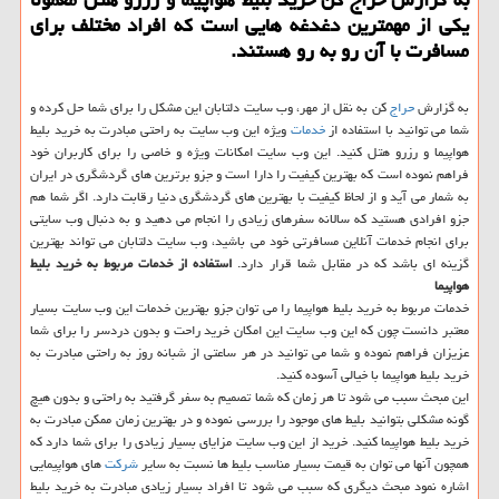
یكی از مهمترین دغدغه هایی است كه افراد مختلف برای
مسافرت با آن رو به رو هستند.
به گزارش
حراج
كن به نقل از مهر، وب سایت دلتابان این مشكل را برای شما حل كرده و
شما می توانید با استفاده از
خدمات
ویژه این وب سایت به راحتی مبادرت به خرید بلیط
هواپیما و رزرو هتل كنید. این وب سایت امكانات ویژه و خاصی را برای كاربران خود
فراهم نموده است كه بهترین كیفیت را دارا است و جزو برترین های گردشگری در ایران
به شمار می آید و از لحاظ كیفیت با بهترین های گردشگری دنیا رقابت دارد. اگر شما هم
جزو افرادی هستید كه سالانه سفرهای زیادی را انجام می دهید و به دنبال وب سایتی
برای انجام خدمات آنلاین مسافرتی خود می باشید، وب سایت دلتابان می تواند بهترین
گزینه ای باشد كه در مقابل شما قرار دارد.
استفاده از خدمات مربوط به خرید بلیط
هواپیما
خدمات مربوط به خرید بلیط هواپیما را می توان جزو بهترین خدمات این وب سایت بسیار
معتبر دانست چون كه این وب سایت این امكان خرید راحت و بدون دردسر را برای شما
عزیزان فراهم نموده و شما می توانید در هر ساعتی از شبانه روز به راحتی مبادرت به
خرید بلیط هواپیما با خیالی آسوده كنید.
این مبحث سبب می شود تا هر زمان كه شما تصمیم به سفر گرفتید به راحتی و بدون هیچ
گونه مشكلی بتوانید بلیط های موجود را بررسی نموده و در بهترین زمان ممكن مبادرت به
خرید بلیط هواپیما كنید. خرید از این وب سایت مزایای بسیار زیادی را برای شما دارد كه
همچون آنها می توان به قیمت بسیار مناسب بلیط ها نسبت به سایر
شركت
های هواپیمایی
اشاره نمود مبحث دیگری كه سبب می شود تا افراد بسیار زیادی مبادرت به خرید بلیط