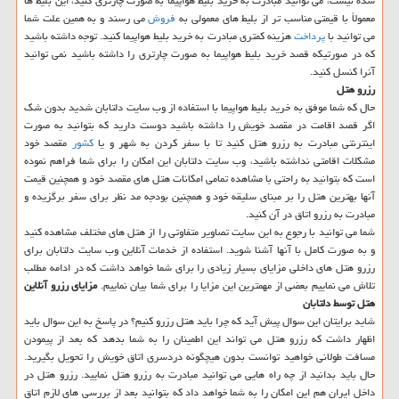
شده نیست، می توانید مبادرت به خرید بلیط هواپیما به صورت چارتری كنید، این بلیط ها
معمولاً با قیمتی مناسب تر از بلیط های معمولی به
فروش
می رسند و به همین علت شما
می توانید با
پرداخت
هزینه كمتری مبادرت به خرید بلیط هواپیما كنید. توجه داشته باشید
كه در صورتیكه قصد خرید بلیط هواپیما به صورت چارتری را داشته باشید نمی توانید
آنرا كنسل كنید.
رزرو هتل
حال كه شما موفق به خرید بلیط هواپیما با استفاده از وب سایت دلتابان شدید بدون شك
اگر قصد اقامت در مقصد خویش را داشته باشید دوست دارید كه بتوانید به صورت
اینترنتی مبادرت به رزرو هتل كنید تا با سفر كردن به شهر و یا
كشور
مقصد خود
مشكلات اقامتی نداشته باشید، وب سایت دلتابان این امكان را برای شما فراهم نموده
است كه بتوانید به راحتی با مشاهده تمامی امكانات هتل های مقصد خود و همچنین قیمت
آنها بهترین هتل را بر مبنای سلیقه خود و همچنین بودجه مد نظر برای سفر برگزیده و
مبادرت به رزرو اتاق در آن كنید.
شما می توانید با رجوع به این سایت تصاویر متفاوتی را از هتل های مختلف مشاهده كنید
و به صورت كامل با آنها آشنا شوید. استفاده از خدمات آنلاین وب سایت دلتابان برای
رزرو هتل های داخلی مزایای بسیار زیادی را برای شما خواهد داشت كه در ادامه مطلب
تلاش می نماییم بعضی از مهمترین این مزایا را برای شما بیان نماییم.
مزایای رزرو آنلاین
هتل توسط دلتابان
شاید برایتان این سوال پیش آید كه چرا باید هتل رزرو كنیم؟ در پاسخ به این سوال باید
اظهار داشت كه رزرو هتل می تواند این اطمینان را به شما بدهد كه بعد از پیمودن
مسافت طولانی خواهید توانست بدون هیچگونه دردسری اتاق خویش را تحویل بگیرید.
حال باید بدانید از چه راه هایی می توانید مبادرت به رزرو هتل نمایید. رزرو هتل در
داخل ایران هم این امكان را به شما خواهد داد كه بتوانید بعد از بررسی های لازم اتاق