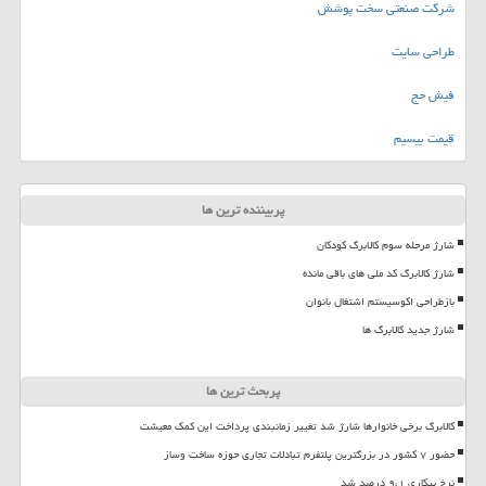
شرکت صنعتی سخت پوشش
طراحی سایت
فیش حج
قیمت بیسیم
پربیننده ترین ها
شارژ مرحله سوم کالابرگ کودکان
شارژ کالابرگ کد ملی های باقی مانده
بازطراحی اکوسیستم اشتغال بانوان
شارژ جدید کالابرگ ها
پربحث ترین ها
کالابرگ برخی خانوارها شارژ شد تغییر زمانبندی پرداخت این کمک معیشت
حضور ۷ کشور در بزرگترین پلتفرم تبادلات تجاری حوزه ساخت وساز
نرخ بیکاری ۹،۱ درصد شد