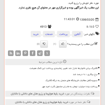
مورد نظر خویش را رزرو كنید.
این مطلب، یك خبرآگهی بوده و خبرگزاری مهر در محتوای آن هیچ نظری ندارد.
11:43:01
1398/03/20
4913
/ 5
5.0
تگهای خبر:
آنلاین
,
پرداخت
,
خدمات
,
خرید
این مطلب را می پسندید؟
(0)
(1)
X
تازه ترین مطالب مرتبط
کالابرگ برخی خانوارها شارژ شد تغییر زمانبندی پرداخت این کمک معیشت
نرخ بیکاری ۹،۱ درصد شد
تسویه کامل مطالبات فروشگاه های متصل به درگاه کالابرگ
پرداخت ۷۸۵ میلیارد تومان به مادران مشمول کارت امید مهر
نظرات بینندگان در مورد
خرید بلیط هواپیما و رزرو هتل های داخلی با دلتابان
نظر شما در مورد
خرید بلیط هواپیما و رزرو هتل های داخلی با دلتابان