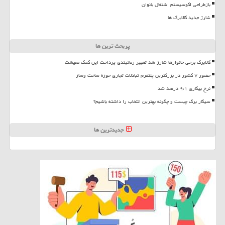
بازطراحی اکوسیستم اشتغال بانوان
شارژ جدید کالابرگ ها
پربحث ترین ها
کالابرگ برخی خانوارها شارژ شد تغییر زمانبندی پرداخت این کمک معیشت
حضور ۷ کشور در بزرگترین پلتفرم تبادلات تجاری حوزه ساخت وساز
نرخ بیکاری ۹،۱ درصد شد
سیگار برگ چیست و چگونه بهترین انتخاب را داشته باشیم؟
جدیدترین ها