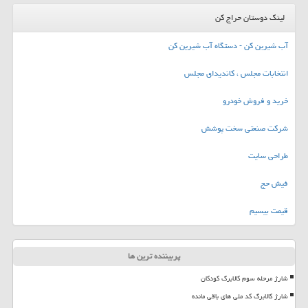
لینک دوستان حراج کن
آب شیرین کن - دستگاه آب شیرین کن
انتخابات مجلس ، کاندیدای مجلس
خرید و فروش خودرو
شرکت صنعتی سخت پوشش
طراحی سایت
فیش حج
قیمت بیسیم
پربیننده ترین ها
شارژ مرحله سوم کالابرگ کودکان
شارژ کالابرگ کد ملی های باقی مانده