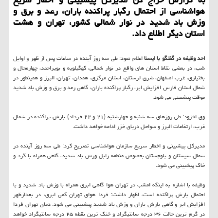
هواشناسی از احتمال رگبار پراكنده باران، رعد و برق و
وزش باد شدید در نوار شمالی كشور، تهران و هشت
استان دیگر اطلاع داد.
احد وظیفه در گفتگو با ایسنا
اعلام نمود: طی سه روز آینده در ساعات پس از ظهر و اوایل
شب، در بعضی نقاط استان های واقع در نوار شمالی، كهگیلویه و بویراحمد، چهارمحال و
بختیاری، غرب اصفهان، شرق لرستان، استان مركزی، همدان، تهران، البرز و همینطور در
شمال استان فارس افزایش ابر، رگبار پراكنده باران، گاهی رعد و برق و وزش باد شدید
موقت پیشبینی می شود.
وی افزود: طی روزهای سه شنبه و چهارشنبه (۲۱ و ۲۲ خرداد) بارش پراكنده در شمال
غرب، ارتفاعات البرز و سواحل دریای خزر ادامه خواهد داشت.
مدیركل پیشبینی و اخطار سریع سازمان هواشناسی تصریح كرد: طی سه روز آینده در
شمال سیستان و بلوچستان بخصوص منطقه زابل وزش باد شدید، گاهی همراه با گرد و
خاك پیشبینی می شود.
وظیفه با اشاره به اینكه امشب در تهران هوا گاهی ابری همراه با وزش باد شدید و با
احتمال بارش پراكنده است، اظهار داشت: فردا هوای تهران كمی ابری، در بعدازظهر
افزایش ابر و گاهی بارش باران و وزش باد شدید پیشبینی می شود. دمای تهران فردا
در گرم ترین حالت ۳۶ درجه سانتیگراد و خنك ترین نقطه ۲۵ درجه سانتیگراد خواهد