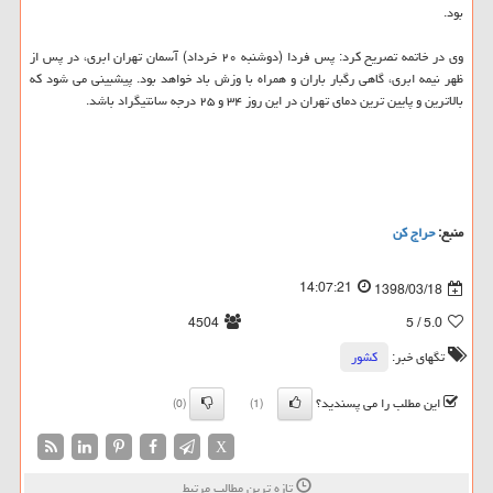
بود.
وی در خاتمه تصریح كرد: پس فردا (دوشنبه ۲۰ خرداد) آسمان تهران ابری، در پس از
ظهر نیمه ابری، گاهی رگبار باران و همراه با وزش باد خواهد بود. پیشبینی می شود كه
بالاترین و پایین ترین دمای تهران در این روز ۳۴ و ۲۵ درجه سانتیگراد باشد.
منبع:
حراج كن
14:07:21
1398/03/18
4504
/ 5
5.0
تگهای خبر:
كشور
این مطلب را می پسندید؟
(0)
(1)
X
تازه ترین مطالب مرتبط