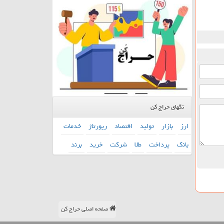
تگهای حراج کن
ارز
بازار
تولید
اقتصاد
رپورتاژ
خدمات
بانك
پرداخت
طلا
شركت
خرید
برند
صفحه اصلی حراج کن