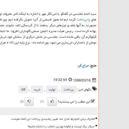
های را
پرداخت
كرده ایم اما هنوز قسمتی از آنرا تحویل نگرفته ایم. وی افز
مجبورند به آنها علف و چیزهای دیگر بدهند تا از گرسنگی تلف نشوند. مقدس
تومان از دامداران خریداری می شود. وی ادامه داد: نرخ پایه این
كالا
۲ هزارتومان است به اضافه كرایه حمل و جوایز بهداشتی كه به آن افزوده می شود.
منبع:
حراج كن
19:32:55
1398/03/16
تگهای خبر:
پرداخت
,
تولید
,
خرید
,
كالا
این مطلب را می پسندید؟
(0)
(1)
کالابرگ برخی خانوارها شارژ شد تغییر زمانبندی پرداخت این کمک معیشت
سیگار برگ چیست و چگونه بهترین انتخاب را داشته باشیم؟