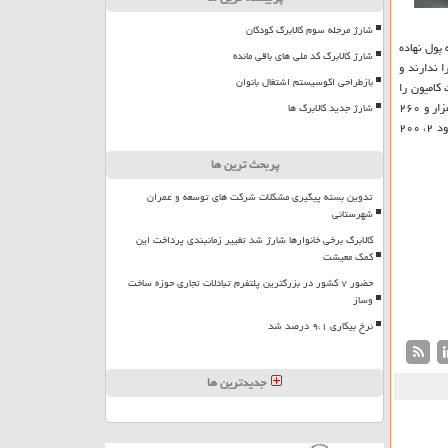
شارژ مرحله سوم کالابرگ کودکان
یل بار به تولیدكنندگان خودداری می كند، اظهار داشت: ما حدود ۵.۵ ماه است كه پول نهاده
شارژ کالابرگ کد ملی های باقی مانده
ا ندارند و
بازطراحی اکوسیستم اشتغال بانوان
كامیون را
بهانه كرده است. رئیس هیأت مدیره انجمن صنفی گاوداران افزود: ما تابحال ۳۱۰ هزار كیلوگرم سویا خرید كرده ایم كه ۱۵۲ هزار و ۷۴۰ كیلوگرم آنرا تحویل داده و ۱۵۷ هزار و ۲۶۰
شارژ جدید کالابرگ ها
كیلوگرم آن باقی مانده است. مقدسی در بخش دیگری از سخنان خود درباره خرید توافقی شیرخام نیز اظهار داشت: شیرخام فعلاً خرید توافقی نمی گردد و به قیمت كیلویی حدود ۲، ۲۰۰
پربحث ترین ها
تدوین بسته پیگیری مشکلات شرکت های توسعه و عمران
شهرستانی
کالابرگ برخی خانوارها شارژ شد تغییر زمانبندی پرداخت این
کمک معیشت
حضور ۷ کشور در بزرگترین پلتفرم تبادلات تجاری حوزه ساخت
وساز
نرخ بیکاری ۹،۱ درصد شد
جدیدترین ها