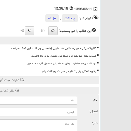
15:36:18
1398/03/11
تگهای خبر:
پرداخت
,
هزینه
این مطلب را می پسندید؟
(0)
(1)
کالابرگ برخی خانوارها شارژ شد تغییر زمانبندی پرداخت این کمک معیشت
تسویه کامل مطالبات فروشگاه های متصل به درگاه کالابرگ
پرداخت ۷۸۵ میلیارد تومان به مادران مشمول کارت امید مهر
رکوردشکنی وزارت کار در سرعت پرداخت وام
نظرات بینندگان
نظر شما در
نام:
ایمیل:
نظر: