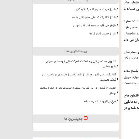
ختمان های
 مساله با
شارژ مرحله سوم کالابرگ کودکان
شارژ کالابرگ کد ملی های باقی مانده
د كه سازه
بازطراحی اکوسیستم اشتغال بانوان
 همین طور
ه ساختمان
شارژ جدید کالابرگ ها
ان می داد
پربحث ترین ها
زی ساختمان
كه با انتظارات سازگار
تدوین بسته پیگیری مشکلات شرکت های توسعه و عمران
شهرستانی
 پاسخ نداد
کالابرگ برخی خانوارها شارژ شد تغییر زمانبندی پرداخت این
سوژه حریق
کمک معیشت
هزینه است
حضور ۷ کشور در بزرگترین پلتفرم تبادلات تجاری حوزه ساخت
وساز
ختمان های
 به مالكین
نرخ بیکاری ۹،۱ درصد شد
د شد و در
جدیدترین ها