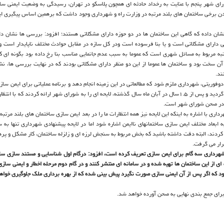
 شورای شهر پنجم با عنایت به رخداد حادثه ای همچون پلاسكو در تهران، رسیدگی به وضعیت ایمنی سا
بودن برخی ساختمان های بلند مرتبه در وزارت راه و شهرداری وجود داشت كه برهمین اساس پیگیری این
 نشان داده كه گاهی این ساختمان ها در دو حوزه دارای مشكلاتی هستند؛ افزود: بررسی ها نشان دا
ی دارای مشكلاتی است و یا بنا فرسوده است ودر كل سازه در مقابل حوادث مختلف ناپایدار است و
ه مربوط به مسائل شهری است كه عموما به سبب عدم جانمایی مناسب بنا رخ داده بود بگونه ای ك
آن سخت بود و ساختمان ها عموما از این دو منظر دارای مشكلاتی بودند كه در نهایت بررسی ها، نش
ند.
 دوفوریتی، شهرداری ملزم شود كه مطالعاتی در این زمینه انجام دهد و برنامه عملیاتی برای ایمن سا
بلند مرتبه ارائه كند افزود: اما بنا به دلیلهای مختلف این كار با تاخیر مواجه گردید و پس از ۱.۵سال در آبان ماه سال گذشته، لایحه ای را به شورای شهر ارائه كردند 
سی در صحن شورای شهر است.
ی با اشاره به اینكه این لایحه نیز همه انتظارات ما را در بعد ایمن سازی ساختمان های بلند مرتبه
 ابعاد مختلف ایمن سازی ساختمانهای ناایمن اشاره شود اما در لایحه پیشنهادی شهرداری تنها به 
 كردند، البته دقت داشته باشید كه بخش مربوط به سنجش لرزه ای و زلزله ساختمان، كار مشكل و پر
رار می گرفت.
ادی شهرداری سه گام برای ایمن سازی تعریف كرده است، افزود: درگام اول شناسایی و مستند سازی سا
ی از این ساختمان ها تهیه شده و در سامانه ای منتشر كنند و در گام دوم مرحله اخطار و ایمنی سازی
د كه اگر پس از آن ایمنی سازی صورت نگیرد پیش بینی شده كه از بهره برداری ملك جلوگیری خواه
برای جمع بندی نهایی به صحن آورده خواهد شد.