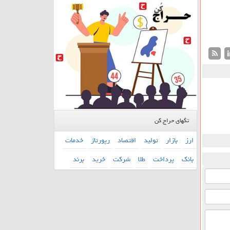
تگهای حراج کن
ارز
بازار
تولید
اقتصاد
رپورتاژ
خدمات
بانك
پرداخت
طلا
شركت
خرید
برند