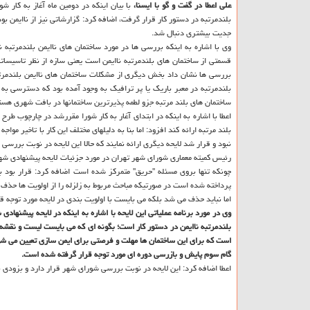
علی اعطا در گفت و گو با ایسنا،
با بیان اینكه در دومین ماه آغاز به كار
بلندمرتبه در دستور كار قرار گرفت، اضافه كرد: گزارشاتی نیز از ناایمن 
جدیت بیشتری دنبال شد.
وی با اشاره به اینكه بررسی ها در مورد ساختمان های ناایمن بلندمرتبه
قسمتی از ساختمان های بلندمرتبه ناایمن است یعنی سازه از نظر تاسیسات
بررسی ها نشان داد بخش دیگری از مشكلات ساختمان های ناایمن بلندمرتب
بلندمرتبه در معبر باریك یا پر ترافیك به وجود آمده بود كه دسترسی به 
ساختمان های بلند مرتبه جزو لطمه پذیرترین ساختمانها در بافت شهری هست
اعطا با اشاره به اینكه در ابتدای آغار به كار شورا مقررشد در چارچوب طرح
نبود و قرار شد لایحه دیگری ارائه نمایند كه حالا این لایحه در نوبت برر
رئیس كمیته معماری شورای شهر تهران در مورد جزئیات لایحه پیشنهادی شهردار
چونكه تنها بروی مسئله "حریق" متمركز شده است اضافه كرد: قرار بود به
پرداخته شده است در صورتیكه مباحث مربوط به زلزله را از اولویت ها حذف
اما نباید حذف می شد بلكه می بایست با اولویت بندی در لایحه مورد توجه ق
وی در مورد برنامه عملیاتی این لایحه با اشاره به اینكه در لایحه پیشنه
بلندمرتبه ناایمن در دستور كار است؛ بگونه ای كه می بایست لیست و نقشه ا
است كه برای این ساختمان ها مهلت و فرصتی برای ایمن سازی تعیین می شو
گام سوم پایش و بازرسی دوره ای مورد توجه قرار گرفته شده است.
اعطا اضافه كرد: این لایحه در نوبت بررسی شورای شهر قرار دارد و بزودی 