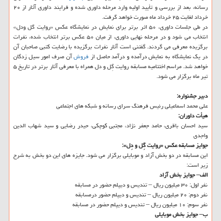
رسانه، بعد از بررسی و تأیید اولیه وارد مرحله داوری شده و فرایند داوری آثار از ۲۰
خرداد لغایت ۲۵ خرداد ماه صورت خواهد گرفت.
در طی جلسات داوری، ۵۰ اثر برتر برای نمایش در نمایشگاه عكس «روایت گل ودل»
انتخاب می شود و در مرحله نهایی داوری، از میان ۵۰ عكس برتر انتخاب شده، نفرات
برگزیده معرفی می گردند. گفتنی است آثار نفرات برگزیده با رضایت كتبی صاحبان آن
در یك نمایشگاه به نمایش درآمده و درآمد حاصل از
فروش
آن صرف امور سیل زدگان
خواهد شد. مراسم اختتامیه مسابقه روایت گِل و دل همراه با معرفی آثار برتر در تاریخ ۵
تیر ماه برگزار می شود.
دبیر جشنواره:
علی محمد اسماعیلی رئیس فرهنگ سرای رسانه و شبكه های اجتماعی
هیأت داوران:
سید احسان باقری، حامد جعفر نژاد، مجتبی كوچكی، حیدر رضایی و سید شهاب الدین
واجدی
جوایز مسابقه عكس «روایت گِل و دِل»:
این مسابقه در دو بخش آزاد و موبایلی برگزار می شود. جایزه های این دو بخش به شرح
زیر است:
الف– جوایز بخش آزاد
نفر اول: ۳۰ میلیون ریال – تندیس و دیپلم حضور در مسابقه
نفر دوم: ۲۰ میلیون ریال – تندیس و دیپلم حضور درمسابقه
نفر سوم: ۱۰ میلیون ریال – تندیس و دیپلم حضور در مسابقه
ب– جوایز بخش موبایلی