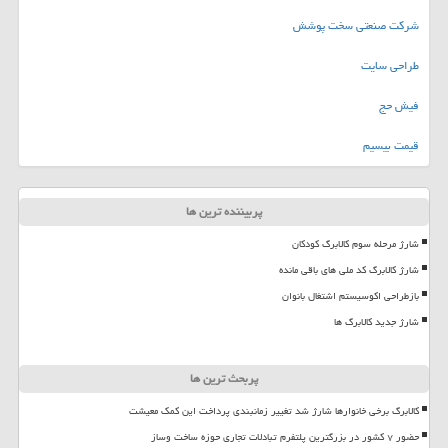
شرکت صنعتی سخت پوشش
طراحی سایت
فیش حج
قیمت بیسیم
پربیننده ترین ها
شارژ مرحله سوم کالابرگ کودکان
شارژ کالابرگ کد ملی های باقی مانده
بازطراحی اکوسیستم اشتغال بانوان
شارژ جدید کالابرگ ها
پربحث ترین ها
کالابرگ برخی خانوارها شارژ شد تغییر زمانبندی پرداخت این کمک معیشت
حضور ۷ کشور در بزرگترین پلتفرم تبادلات تجاری حوزه ساخت وساز