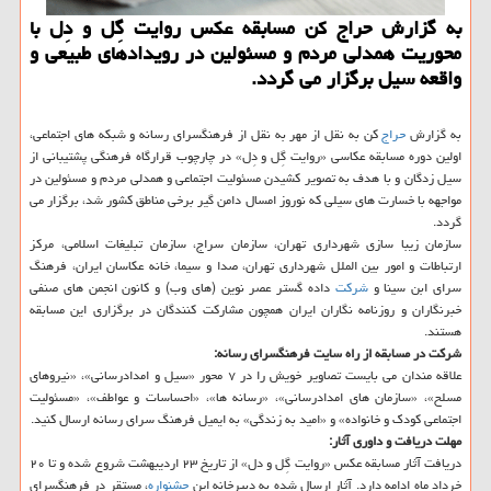
به گزارش حراج كن مسابقه عكس روایت گِل و دِل با
محوریت همدلی مردم و مسئولین در رویدادهای طبیعی و
واقعه سیل برگزار می گردد.
به گزارش
حراج
كن به نقل از مهر به نقل از فرهنگسرای رسانه و شبكه های اجتماعی،
اولین دوره مسابقه عكاسی «روایت گِل و دِل» در چارچوب قرارگاه فرهنگی پشتیبانی از
سیل زدگان و با هدف به تصویر كشیدن مسئولیت اجتماعی و همدلی مردم و مسئولین در
مواجهه با خسارت های سیلی كه نوروز امسال دامن گیر برخی مناطق كشور شد، برگزار می
گردد.
سازمان زیبا سازی شهرداری تهران، سازمان سراج، سازمان تبلیغات اسلامی، مركز
ارتباطات و امور بین الملل شهرداری تهران، صدا و سیما، خانه عكاسان ایران، فرهنگ
سرای ابن سینا و
شركت
داده گستر عصر نوین (های وب) و كانون انجمن های صنفی
خبرنگاران و روزنامه نگاران ایران همچون مشاركت كنندگان در برگزاری این مسابقه
هستند.
شركت در مسابقه از راه سایت فرهنگسرای رسانه:
علاقه مندان می بایست تصاویر خویش را در ۷ محور «سیل و امدادرسانی»، «نیروهای
مسلح»، «سازمان های امدادرسانی»، «رسانه ها»، «احساسات و عواطف»، «مسئولیت
اجتماعی كودك و خانواده» و «امید به زندگی» به ایمیل فرهنگ سرای رسانه ارسال كنید.
مهلت دریافت و داوری آثار:
دریافت آثار مسابقه عكس «روایت گِل و دل» از تاریخ ۲۳ اردیبهشت شروع شده و تا ۲۰
خرداد ماه ادامه دارد. آثار ارسال شده به دبیرخانه این
جشنواره
، مستقر در فرهنگسرای