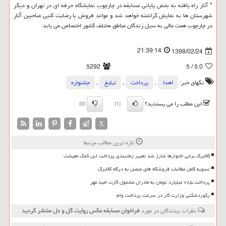
* آثار راه یافته به بخش پایانی مسابقه در چارچوب نمایشگاه حرفه ای در تهران و دیگر
شهرستان ها به نمایش گزاشته خواهد شد و عوائد فروش با رضایت كتبی صاحبین آثار
در چارچوب همت عالی به سیل زندگان مناطق مختلف كشور اختصاص می یابد.
21:39:14
1398/02/24
5292
/ 5
5.0
تگهای خبر:
اهدا
,
پرداخت
,
تبلیغ
,
جشنواره
این مطلب را می پسندید؟
(0)
(1)
X
تازه ترین مطالب مرتبط
کالابرگ برخی خانوارها شارژ شد تغییر زمانبندی پرداخت این کمک معیشت
تسویه کامل مطالبات فروشگاه های متصل به درگاه کالابرگ
پرداخت ۷۸۵ میلیارد تومان به مادران مشمول کارت امید مهر
رکوردشکنی وزارت کار در سرعت پرداخت وام
نظرات بینندگان در مورد
فراخوان مسابقه عكس روایت گل و دل منتشر گردید