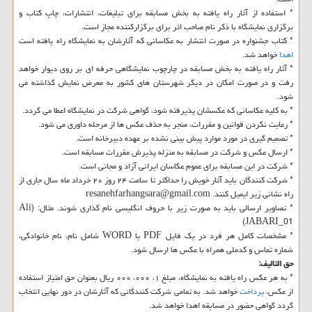
* استفاده از آثار راه یافته به بخش مسابقه برای تبلیغات، انتشارات، چاپ كتاب و
برگزاری نمایشگاه با ذكر نام صاحب اثر برای برگزاركننده مجاز است.
* كتاب جشنواره در صورت انتشار به عكاسانی كه آثارشان به نمایشگاه راه یافته است
اهدا
خواهد شد.
* آثار راه یافته به بخش مسابقه در چارچوب نمایشگاهی حرفه ای بر روی دیوار خواهد
رفت و در صورت امكان در دیگر شهرستان های كشور به معرض نمایش گذاشته می
شود.
* به كلیه عكاسانی كه عكسشان پذیرفته شود، گواهی شركت در نمایشگاه اعطا می گردد.
* رعایت نكردن قوانین و مقررات، منجر به حذف عكس ها از مرحله داوری می شود.
* تصمیم گیری در مورد موارد پیش بینی نشده بر عهده دبیرخانه است.
* ارسال عكس و شركت در مسابقه به منزله پذیرش مقررات مسابقه است.
* شركت در این مسابقه برای عموم عكاسان ایرانی آزاد و مجانی است.
* شركت كنندگان باید آثار خویش را حداكثر تا ساعت ۲۴ روز ۲۰ خرداد ماه سال جاری از
راه نشانی زیر ایمیل كنند. resanehfarhangsara@gmail.com
* تصاویر ارسالی باید به صورت زیر با حروف انگلیسی نام گذاری شوند. مثال: (Ali
JABARI_01)
* مشخصات كامل هر فرد در یك فایل PDF یا WORD شامل نام، نام خانوادگی،
شماره تماس و كدملی همراه با عكس ها ارسال شود.
حق التالیف:
* به هر عكس راه یافته به نمایشگاه، مبلغ ۱، ۰۰۰، ۰۰۰ ریال بعنوان حق امتیاز استفاده
از عكس،
پرداخت
خواهد شد. به تمامی شركت كنندگانی كه آثارشان در دور نهایی انتخاب
گردد گواهی حضور در مسابقه اهدا خواهد شد.