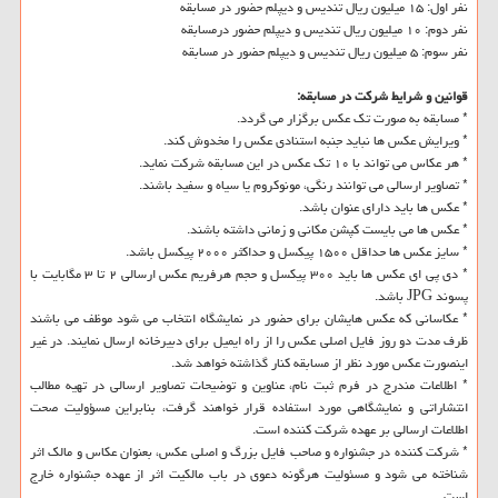
نفر اول: ۱۵ میلیون ریال تندیس و دیپلم حضور در مسابقه
نفر دوم: ۱۰ میلیون ریال تندیس و دیپلم حضور درمسابقه
نفر سوم: ۵ میلیون ریال تندیس و دیپلم حضور در مسابقه
قوانین و شرایط شركت در مسابقه:
* مسابقه به صورت تك عكس برگزار می گردد.
* ویرایش عكس ها نباید جنبه استنادی عكس را مخدوش كند.
* هر عكاس می تواند با ۱۰ تك عكس در این مسابقه شركت نماید.
* تصاویر ارسالی می توانند رنگی، مونوكروم یا سیاه و سفید باشند.
* عكس ها باید دارای عنوان باشد.
* عكس ها می بایست كپشن مكانی و زمانی داشته باشند.
* سایز عكس ها حداقل ۱۵۰۰ پیكسل و حداكثر ۲۰۰۰ پیكسل باشد.
* دی پی ای عكس ها باید ۳۰۰ پیكسل و حجم هرفریم عكس ارسالی ۲ تا ۳ مگابایت با
پسوند JPG باشد.
* عكاسانی كه عكس هایشان برای حضور در نمایشگاه انتخاب می شود موظف می باشند
ظرف مدت دو روز فایل اصلی عكس را از راه ایمیل برای دبیرخانه ارسال نمایند. در غیر
اینصورت عكس مورد نظر از مسابقه كنار گذاشته خواهد شد.
* اطلاعات مندرج در فرم ثبت نام، عناوین و توضیحات تصاویر ارسالی در تهیه مطالب
انتشاراتی و نمایشگاهی مورد استفاده قرار خواهند گرفت، بنابراین مسؤولیت صحت
اطلاعات ارسالی بر عهده شركت كننده است.
* شركت كننده در جشنواره و صاحب فایل بزرگ و اصلی عكس، بعنوان عكاس و مالك اثر
شناخته می شود و مسئولیت هرگونه دعوی در باب مالكیت اثر از عهده جشنواره خارج
است.