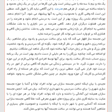
یك ماه و نیم تا سه ماه یا حتی بیشتر است ولی این كارها در ایران در یك زمان محدود و
با عجله ساخته می شوند. از طرفی هم
هنرمند
با این آگاهی نباید كار را قبول كند. منطقی
این است كه وقتی كاری با محدودیت زمانی به آنها پیشنهاد می شود، آنرا انجام ندهد.
چونكه انجام نشدن یك پروژه بهتر از این است به درستی انجام نشود و هنرمند را در
معرض قضاوت دیگران قرار دهد. گاهی هنرمند بر سر ناچاری یا به علت مشكلات
شخصی به انجام كار در بازه زمانی محدود تن می دهد، ولی به علت نداشتن زمان كافی و
فشاری كه بر او وارد است نمی تواند كار خوبی را عرضه نماید.
این مجسمه ساز اظهار می كند كه باید برای ساخت سردیس و یادبود برای مشاهیر، یك
برنامه ریزی دقیق و مطلوب در نظر گرفته شود، بگونه ای كه سردیس و یادبود شخصیت
های بزرگ و ملی ما در زمان حیات آنها ساخته شود كه دیگر شاهد این مشكلات نباشیم.
او اضافه می كند: چنانچه بزرگان را به هر دلیلی از دست دادیم بهتر است در یك برنامه
ریزی حساب شده كار ساخت یادبود برای آنها توسط افرادی كه توانایی لازم در این حوزه
را دارند، صورت گیرد. ما در سیستمی زندگی می نماییم كه گاهی برخی از امور در راه
درست خود قرار نمی گیرد. منطقی ترین راه این است كه برای هر مسئله از راه افراد
كارشناس و كاربلد آن حوزه ورود نماییم. در چنین حالتی مشكل خاصی به وجود نخواهد
آمد.
مجیدی با بیان اینكه انجمن مجسمه سازان می تواند افراد توانا و آشنا با حوزه مجسمه
سازی شهری را برای ساخت سردیس به شهرداری ارائه كند، بیان می كند: انجمن مجسمه
سازان همیشه این آمادگی را داشته و دارد كه بتواند افراد توانا در هر حوزه ای را با
عنایت به سابقه كاری شان برای پروژه های شهری معرفی كند؛ مثلاً گاهی مجسمه سازانی
هستند كه آشنایی جدی با شهر دارند یا اینكه با شخصیت و خصوصیت های بسیاری از
مشاهیر آشنا هستند و می توانند در ساخت مجسمه آنها به خوبی عمل كنند.