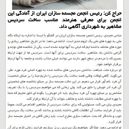
حراج كن: رئیس انجمن مجسمه سازان ایران از آمادگی این
انجمن برای معرفی هنرمند مناسب ساخت سردیس
مشاهیر به شهرداری آگاهی داد.
عباس مجیدی، رئیس انجمن مجسمه سازان ایران در گفتگو با ایسنا با اشاره به اینكه نگاه
ملی به چهره های ملی یك لزوم جدی است، ادامه می دهد: ما در تاریخ، مشاهیر زیادی را
حوزه های مختلف داشته ایم كه خیلی به آنها توجه نشده است. یكی از شاخصه های توجه و
گرامی داشتن یاد مشاهیر، ساخت سردیس برای آنها است. سردیس ها از جهت ارتباط
بصری كه با مردم در سطح شهر دارند می توانند خیلی جذاب باشند و جامعه با آنها ارتباط
برقرار خواهد نمود.
او درباره علت شباهت نداشتن سردیس های ساخته شده به چهره اصلی فرد مورد نظر،
می گوید: گاهی اوقات وقتی قصد ساخت یك سردیس را داریم مبنا را بر مبنای شخصیت
آن فرد نام آور قرار می دهیم. در این حالت مجسمه ساز بر مبنای شاخصه های شخصیتی
آن فرد اثر خویش را خلق می كند. ولی زمانی كه می خواهیم سردیس را با یك تعریف
مشخص و بر مبنای چهره آن فرد بسازیم. باید اثر خویش را بگونه ای خلق نماییم كه حتما
با چهره اصلی مطابقت داشته باشد و مخاطب بتواند با آن ارتباط برقرار كند.
مجیدی بیان می كند، مسئولینی كه برای ساخت سردیس از مشاهیر اقدام می كنند، عموماً
باید از فرایند ساخت آن اطلاعات كافی داشته باشند و بدانند كه در ساخت یك سردیس
خوب و ماندگار كه بحث شباهت سازی مطرح است، باید زمان كافی در اختیار مجسمه ساز
قرار گیرد.
او ادامه می دهد: مثلاً اگر بخواهیم یك سردیس برنز بسازیم، فرایند زمانی لازم برای آن