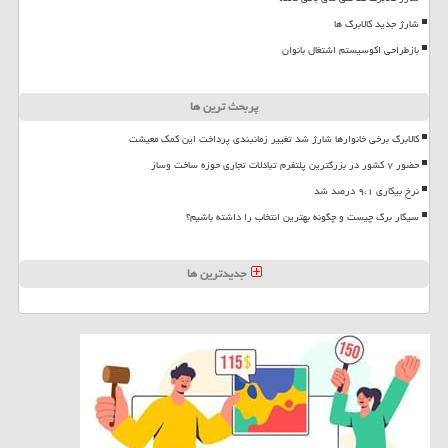
شارژ جدید کالابرگ ها
بازطراحی اکوسیستم اشتغال بانوان
پربحث ترین ها
کالابرگ برخی خانوارها شارژ شد تغییر زمانبندی پرداخت این کمک معیشت
حضور ۷ کشور در بزرگترین پلتفرم تبادلات تجاری حوزه ساخت وساز
نرخ بیکاری ۹،۱ درصد شد
سیگار برگ چیست و چگونه بهترین انتخاب را داشته باشیم؟
جدیدترین ها