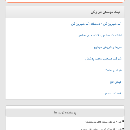
لینک دوستان حراج کن
آب شیرین کن - دستگاه آب شیرین کن
انتخابات مجلس ، کاندیدای مجلس
خرید و فروش خودرو
شرکت صنعتی سخت پوشش
طراحی سایت
فیش حج
قیمت بیسیم
پربیننده ترین ها
شارژ مرحله سوم کالابرگ کودکان
شارژ کالابرگ کد ملی های باقی مانده