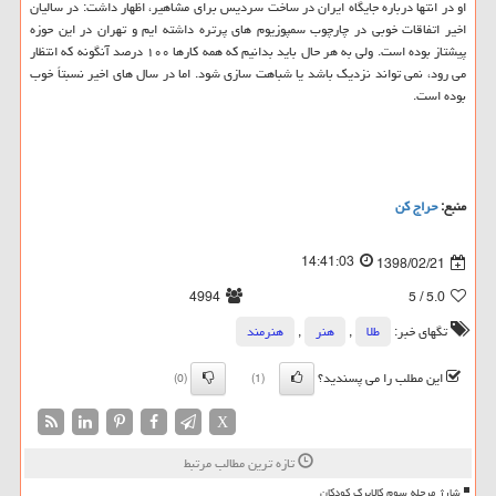
او در انتها درباره جایگاه ایران در ساخت سردیس برای مشاهیر، اظهار داشت: در سالیان
اخیر اتفاقات خوبی در چارچوب سمپوزیوم های پرتره داشته ایم و تهران در این حوزه
پیشتاز بوده است. ولی به هر حال باید بدانیم كه همه كارها ۱۰۰ درصد آنگونه كه انتظار
می رود، نمی تواند نزدیك باشد یا شباهت سازی شود. اما در سال های اخیر نسبتاً خوب
بوده است.
منبع:
حراج كن
14:41:03
1398/02/21
4994
/ 5
5.0
تگهای خبر:
طلا
,
هنر
,
هنرمند
این مطلب را می پسندید؟
(0)
(1)
X
تازه ترین مطالب مرتبط
شارژ مرحله سوم کالابرگ کودکان