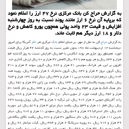
به گزارش حراج كن بانك مركزی نرخ ۴۷ ارز را اعلام نمود
كه برپایه آن نرخ ۶ ارز مانند پوند نسبت به روز چهارشنبه
افزایش و قیمت ۲۳ واحد پولی همچون یورو كاهش و نرخ
دلار و ۱۸ ارز دیگر هم ثابت ماند.
به گزارش
حراج
كن به نقل از مهر، بر مبنای اعلام
بانك
مركزی هر
دلار
آمریكا برای امروز
«پنجشنبه ۱۲ اردیبهشت ماه ۹۸» بدون تغییر نسبت به روز گذشته ۴۲ هزار ریال قیمت
خورد. همینطور روز جاری هر پوند انگلیس با ۵۳ ریال افزایش نسبت به روز گذشته ۵۴
هزار و ۸۳۲ ریال و هر یورو هم با ۴۷ ریال كاهش ۴۷ هزار و ۷۰ ریال ارزش گذاری شد.
افزون بر این، هر فرانك سوئیس ۴۱ هزار و ۲۸۲ ریال، كرون سوئد ۴ هزار و ۴۱۰
ریال، كرون نروژ ۴ هزار و ۸۴۷ ریال، كرون دانمارك ۶ هزار و ۳۰۵ ریال، روپیه هند
۶۰۴ ریال، درهم امارات متحده عربی ۱۱ هزار و ۴۳۷ ریال، دینار كویت ۱۳۷ هزار و ۹۸۳
ریال، یكصد روپیه پاكستان ۲۹ هزار و ۶۴۴ ریال، یكصد ین ژاپن ۳۷ هزار و ۶۵۱ ریال،
دلار هنگ كنگ ۵ هزار و ۳۵۴ ریال، ریال عمان ۱۰۹ هزار و ۲۳۴ ریال و دلار كانادا ۳۱
هزار و ۲۵۲ ریال قیمت خورد. از سویی دیگر، نرخ دلار نیوزیلند ۲۷ هزار و ۸۷۸ ریال،
راند آفریقای جنوبی ۲ هزار ۹۱۲ ریال، لیر تركیه ۷ هزار و ۳۴ ریال، روبل روسیه ۶۴۹
ریال، ریال قطر ۱۱ هزار و ۵۳۹ ریال، یكصد دینار عراق ۳ هزار و ۵۱۹ ریال، لیر سوریه
۸۲ ریال، دلار استرالیا ۲۹ هزار و ۵۰۹ ریال، ریال سعودی ۱۱ هزار و ۷۰۲ ریال، دینار
بحرین ۱۱۱ هزار و ۷۰۲ ریال، دلار سنگاپور ۳۰ هزار و ۸۷۰ ریال، یكصد تاكای بنگلادش
۴۹ هزار و ۷۱۲ ریال، ده روپیه سریلانكا ۲ هزار و ۳۸۴ ریال، كیات میانمار ۲۸ ریال و
یكصد روپیه نپال ۳۷ هزار و ۵۶۸ ریال تعیین شد. افزون بر این، نرخ یكصد درام