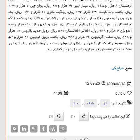
ارمنستان ۸ هزار و ۷۱۵ ریال، دینار لیبی ۳۰ هزار و ۴۹ ریال، یوان چین ۶ هزار و ۲۳۷
ریال، یكصد بات تایلند ۱۳۱ هزار ۴۷۳ ریال، رینگیت مالزی ۱۰ هزار و ۱۵۴ ریال، یك
هزار وون كره جنوبی ۳۶ هزار و ۷۷ ریال، دینار اردن ۵۹ هزار و ۲۳۹ ریال، یكصد تنگه
قزاقستان ۱۱ هزار و ۷۰ ریال، لاری گرجستان ۱۵ هزار و ۵۲۸ ریال، یك هزار روپیه
اندونزی ۲ هزار و ۹۴۸ ریال، افغانی افغانستان ۵۴۲ ریال، روبل جدید بلاروس ۱۹ هزار
و ۸۸۸ ریال، منات آذربایجان ۲۴ هزار و ۷۵۸ ریال، یكصد پزوی فیلیپین ۸۱ هزار و ۵۳
ریال، سومونی تاجیكستان ۴ هزار و ۴۵۰ ریال، بولیوار جدید ونزوئلا ۴ هزار و ۲۰۶ ریال و
منات جدید تركمنستان ۱۲ هزار و یك ریال ارزش گذاری شد.
منبع:
حراج كن
12:09:25
1398/02/13
4409
/ 5
5.0
تگهای خبر:
ارز
,
بانك
,
دلار
این مطلب را می پسندید؟
(0)
(1)
X