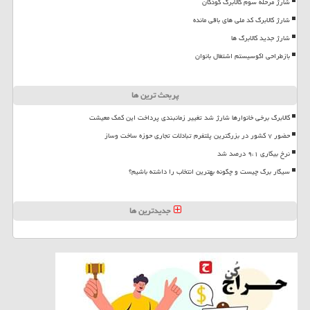
شارژ مرحله سوم کالابرگ کودکان
شارژ کالابرگ کد ملی های باقی مانده
شارژ جدید کالابرگ ها
بازطراحی اکوسیستم اشتغال بانوان
پربحث ترین ها
کالابرگ برخی خانوارها شارژ شد تغییر زمانبندی پرداخت این کمک معیشت
حضور ۷ کشور در بزرگترین پلتفرم تبادلات تجاری حوزه ساخت وساز
نرخ بیکاری ۹،۱ درصد شد
سیگار برگ چیست و چگونه بهترین انتخاب را داشته باشیم؟
جدیدترین ها