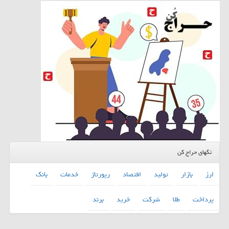
تگهای حراج کن
ارز
بازار
تولید
اقتصاد
رپورتاژ
خدمات
بانك
پرداخت
طلا
شركت
خرید
برند