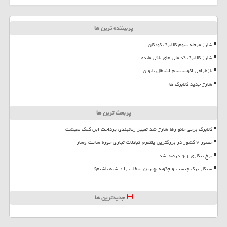
پربیننده ترین ها
شارژ مرحله سوم کالابرگ کودکان
شارژ کالابرگ کد ملی های باقی مانده
بازطراحی اکوسیستم اشتغال بانوان
شارژ جدید کالابرگ ها
پربحث ترین ها
کالابرگ برخی خانوارها شارژ شد تغییر زمانبندی پرداخت این کمک معیشت
حضور ۷ کشور در بزرگترین پلتفرم تبادلات تجاری حوزه ساخت وساز
نرخ بیکاری ۹،۱ درصد شد
سیگار برگ چیست و چگونه بهترین انتخاب را داشته باشیم؟
جدیدترین ها