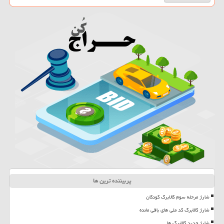
پربیننده ترین ها
شارژ مرحله سوم کالابرگ کودکان
شارژ کالابرگ کد ملی های باقی مانده
شارژ جدید کالابرگ ها