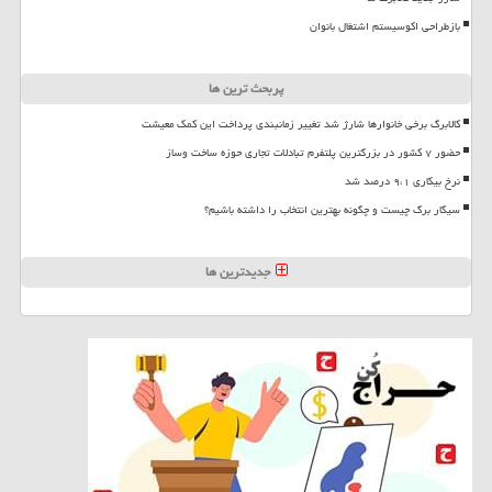
بازطراحی اکوسیستم اشتغال بانوان
پربحث ترین ها
کالابرگ برخی خانوارها شارژ شد تغییر زمانبندی پرداخت این کمک معیشت
حضور ۷ کشور در بزرگترین پلتفرم تبادلات تجاری حوزه ساخت وساز
نرخ بیکاری ۹،۱ درصد شد
سیگار برگ چیست و چگونه بهترین انتخاب را داشته باشیم؟
جدیدترین ها