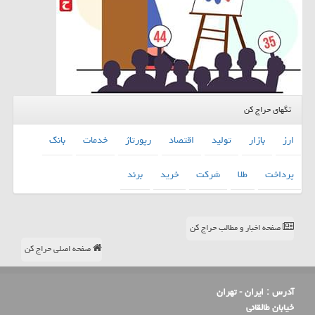
تگهای حراج کن
ارز
بازار
تولید
اقتصاد
رپورتاژ
خدمات
بانك
پرداخت
طلا
شركت
خرید
برند
صفحه اخبار و مطالب حراج کن
صفحه اصلی حراج کن
آدرس :
ایران - تهران
خیابان طالقانی