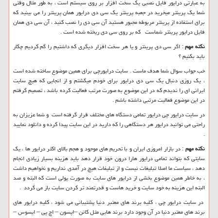
به عبارتی درایور فایل نصبی یک سخت افزار بر روی سیستم است ، به طور مثال وقتی
شما یک پرینتر میخرید در جعبه پرینتر یک سی دی درایور همان پرینتر را می بینید که
برای استفاده از پرینتر مربوطه مجبور هستید آن سی دی را نصب کنید ، آن سی دی همان
فایل درایور پرینتر شماست که بر روی سی دی ریخته شده است .
نکته مهم
: اگر سی دی پرینتر و یا هر سخت افزار دیگری که داشتیم را گم کردیم چکار
باید بکنیم ؟
خب جواب سوال شما هدف ماست . سایت درایورچی برای همین موضوع ساخته شده است
، یک روزی دنبال یک سی دی درایور برای خودم میگشتم و از انجایی که هیچ سایت
ایرانی ای را ندیدم که در این موضوع به صورت مرتب فعالیت کرده باشد ، تصمیم گرفتم
در این موضوع فعالیت مرتبی داشته باشم .
در سایت درایور چی درایور تمامی دستگاه های مختلف قرار گرفته است و شما عزیزان به
راحتی می توانید درایور هر دستگاهی را که دارید در این سایت پیدا کرده و دانلود نمایید
.
نکته مهم
: در بازار امروزی ایران و با تحریم های موجود و هجم بالای اکثر درایور ها ، یک
سایتی که بتواند تمامی درایور هارا درون خود قرار دهد باید هزینه بسیار زیادی انجام
دهد ، سیاست ما اصلا تبلیغات نیست و از تبلیفات هیچ در آمدی نداریم و نخواهیم داشت
، به خاطر همین موضوع بخشی از درایور های سایت به صورت پولی است که البته و صد
البته این هزینه به خود سایت و خرید هاست و قدرتمند تر کردن سایت باز می گردد .
در سایت درایور چی ، کلیه برند های معتبر دنیا پشتیبانی می شود ، کلیه درایور های
برند های معتبر دنیا در آن وجود دارد برند هایی مثل کانن –اپسون – اچ پی – ایسوس –