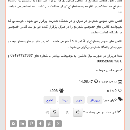
کلاس های عمومی شطرنج در تمامی مناطق تهران برگزار می شود و نزدیکترین باشگاه
شطرنج به شما که زیر نظر مدرسه شطرنج تهران فعالیت می نماید . به شما معرفی خواهد
شد .
کلاس های عمومی شطرنج در منزل و در باشگاه شطرنج برگزار می شود . دوستانی که
نمیتوانند کلاس های خصوصی شطرنج را در منزل بزگزار کنند می توانند کلاس خصوصی
در باشگاه فعالیت نمایند
کلاس های عمومی شطرنج از 3 نفر تا 15 نفر می باشد . که زیر نظر مربیان بسیار خوب و
مجرب در باشگاه شطرنج برگزار می شود .
شما عزیزان در صورت نیاز داشتن به توضیحات بیشتر با شماره های 09197727367 و
یا 09352698798
تماس حاصل فرمایید.
14:58:47
1398/02/09
4998
/ 5
5.0
تگهای خبر:
رپورتاژ
,
بازار
,
برند
,
تبلیغ
این مطلب را می پسندید؟
(0)
(1)
X