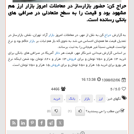
حراج كن: حضور بازارساز در معاملات امروز بازار ارز هم
مشهود بود و قیمت را به سطح متعادلی در صرافی های
بانكی رسانده است.
به گزارش
حراج
كن به نقل از مهر، در معاملات امروز
بازار
آزاد تهران، نقش بازارساز در
تعدیل قیمت ها همچنان احساس می شد به نحوی كه باز هم ثبات بر
بازار
حاكم بود و نرخ
توانست قیمتی نسبتاً غیر هیجانی را به ثبت برساند.
بر اساس گزارش میدانی خبرنگار مهر، قیمت هر
دلار
آمریكا در صرافی های بانكی برای
خرید ۱۳ هزار و ۷۵۰ تومان و برای
فروش
۱۳ هزار و ۸۲۰ تومان بود ضمن اینكه نرخ
هر یورو برای خرید ۱۵ هزار و ۶۵۰ تومان و برای
فروش
۱۵ هزار و ۷۵۰ تومان است.
16:13:38
1398/02/06
4466
/ 5
5.0
تگهای خبر:
ارز
,
بازار
,
بانك
,
خرید
این مطلب را می پسندید؟
(0)
(1)
X