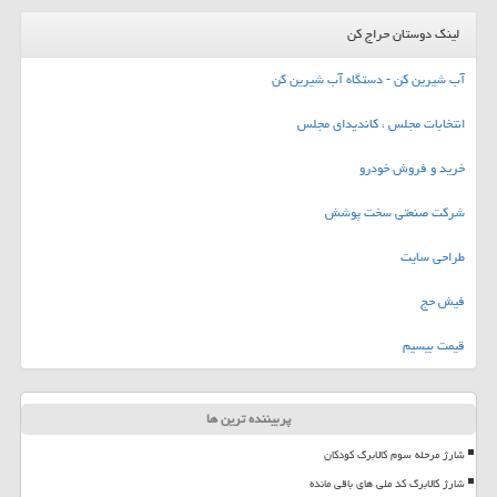
لینک دوستان حراج کن
آب شیرین کن - دستگاه آب شیرین کن
انتخابات مجلس ، کاندیدای مجلس
خرید و فروش خودرو
شرکت صنعتی سخت پوشش
طراحی سایت
فیش حج
قیمت بیسیم
پربیننده ترین ها
شارژ مرحله سوم کالابرگ کودکان
شارژ کالابرگ کد ملی های باقی مانده