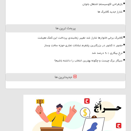
بازطراحی اکوسیستم اشتغال بانوان
شارژ جدید کالابرگ ها
پربحث ترین ها
کالابرگ برخی خانوارها شارژ شد تغییر زمانبندی پرداخت این کمک معیشت
حضور ۷ کشور در بزرگترین پلتفرم تبادلات تجاری حوزه ساخت وساز
نرخ بیکاری ۹،۱ درصد شد
سیگار برگ چیست و چگونه بهترین انتخاب را داشته باشیم؟
جدیدترین ها