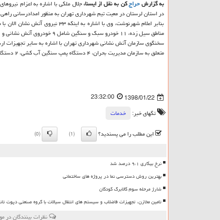
به گزارش
حراج
كن به نقل از ایسنا،
جلال ملكی با اشاره به اعزام نیروه
در استان لرستان در معیت تیم شهرداری تهران به منظور امدادرسانی راهی
بنابر اعلام شهرنوشت، وی با اشاره
مناطق سیل زده، ۱۱ خودرو سبك و سنگین شامل ۹ خودروی آتش نشانی و ۲ چرثقیل به استان خوزستان ارسال شده است.
متعلق به سازمان مدیریت بحران، ۴ دستگاه پمپ سنگین آب كشی، ۲ دستگاه پمپ نیمه سنگین آب كشی و ۳۰ دستگاه پمپ آب كش سبك به این استان ارسال شده است.
23:32:00
1398/01/22
تگهای خبر:
خدمات
این مطلب را می پسندید؟
(0)
(1)
نرخ بیکاری ۹،۱ درصد شد
بهترین روش دسترسی نما در پروژه های ساختمانی
شارژ مرحله سوم کالابرگ کودکان
تامین مخازن، تجهیزات فاضلاب و سیستم های انتقال سیالات با گروه صنعتی دپوت تان
نظرات بینندگان در مو