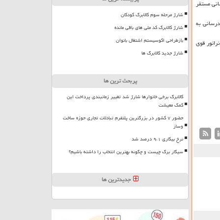
انی مستقر
شارژ مرحله سوم کالابرگ کودکان
مدادرسانی به
شارژ کالابرگ کد ملی های باقی مانده
بازطراحی اکوسیستم اشتغال بانوان
ه به استان خوزستان، اشاره كرد: ۲ موتور ژنراتور قوی، یك دستگاه خودروی نجات، ۲ موتور ژنراتور قوی
شارژ جدید کالابرگ ها
پربحث ترین ها
کالابرگ برخی خانوارها شارژ شد تغییر زمانبندی پرداخت این
کمک معیشت
حضور ۷ کشور در بزرگترین پلتفرم تبادلات تجاری حوزه ساخت
وساز
نرخ بیکاری ۹،۱ درصد شد
سیگار برگ چیست و چگونه بهترین انتخاب را داشته باشیم؟
جدیدترین ها